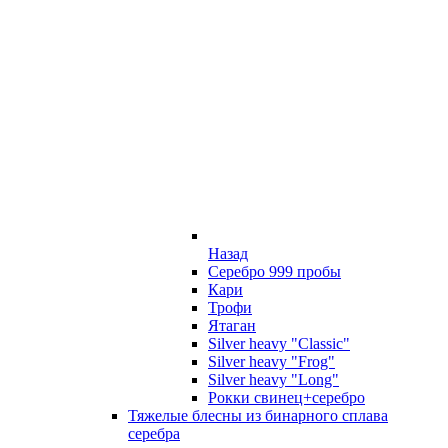
Назад
Серебро 999 пробы
Кари
Трофи
Ятаган
Silver heavy "Classic"
Silver heavy "Frog"
Silver heavy "Long"
Рокки свинец+серебро
Тяжелые блесны из бинарного сплава
серебра