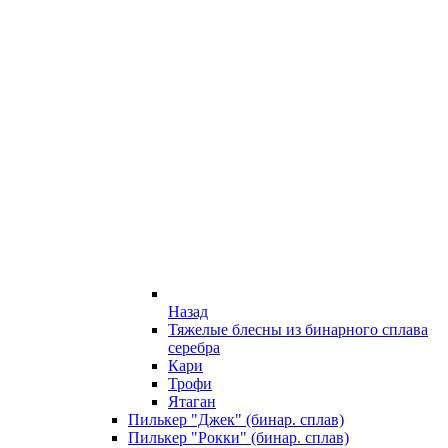
Назад
Тяжелые блесны из бинарного сплава
серебра
Кари
Трофи
Ятаган
Пилькер "Джек" (бинар. сплав)
Пилькер "Рокки" (бинар. сплав)