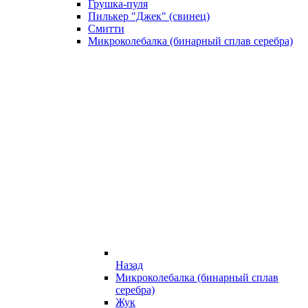
Грушка-пуля
Пилькер "Джек" (свинец)
Смитти
Микроколебалка (бинарный сплав серебра)
Назад
Микроколебалка (бинарный сплав
серебра)
Жук