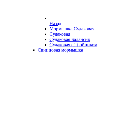
Назад
Мормышка Судаковая
Судаковая
Судаковая Балансир
Судаковая с Тройником
Свинцовая мормышка