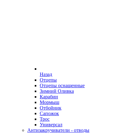
Назад
Отцепы
Отцепы оснащенные
Зимний Оливка
Карабин
Мормыш
Отбойник
Сапожок
Трос
Универсал
Антизакручиватели - отводы