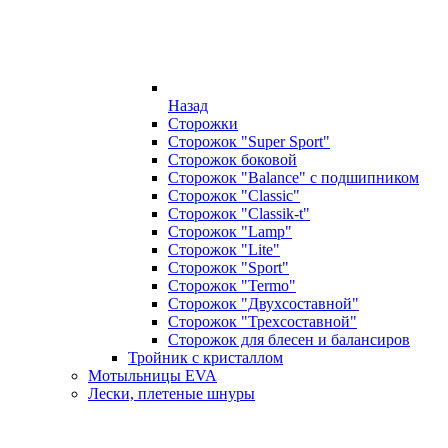
Назад
Сторожки
Сторожок "Super Sport"
Сторожок боковой
Сторожок "Balance" с подшипником
Сторожок "Classic"
Сторожок "Classik-t"
Сторожок "Lamp"
Сторожок "Lite"
Сторожок "Sport"
Сторожок "Termo"
Сторожок "Двухсоставной"
Сторожок "Трехсоставной"
Сторожок для блесен и балансиров
Тройник с кристаллом
Мотыльницы EVA
Лески, плетеные шнуры