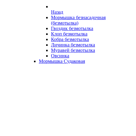
Назад
Мормышка безнасадочная
(безмотылка)
Гвоздик безмотылка
Клоп безмотылка
Кобра безмотылка
Личинка безмотылка
Муравей безмотылка
Овсинка
Мормышка Судаковая