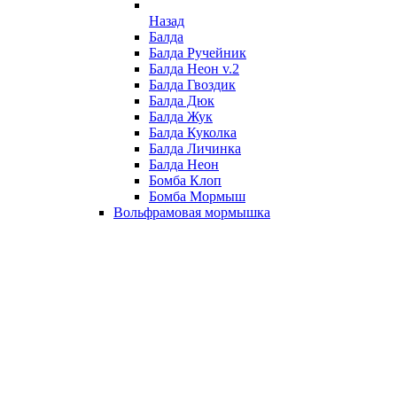
Назад
Балда
Балда Ручейник
Балда Неон v.2
Балда Гвоздик
Балда Дюк
Балда Жук
Балда Куколка
Балда Личинка
Балда Неон
Бомба Клоп
Бомба Мормыш
Вольфрамовая мормышка