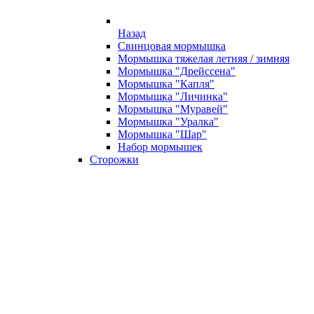
Назад
Свинцовая мормышка
Мормышка тяжелая летняя / зимняя
Мормышка "Дрейссена"
Мормышка "Капля"
Мормышка "Личинка"
Мормышка "Муравей"
Мормышка "Уралка"
Мормышка "Шар"
Набор мормышек
Сторожки