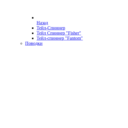
Назад
Тейл-Спиннер
Тейл Спиннер "Fisher"
Тейл-спиннер "Fantom"
Поводки