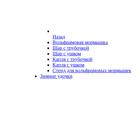
Назад
Вольфрамовая мормышка
Шар с трубочкой
Шар с ушком
Капля с трубочкой
Капля с ушком
Стенд для вольфрамовых мормышек
Зимние удочки