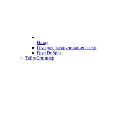
Назад
Груз для раскручивания лески
Груз Dr.Spin
Тейл-Спиннер