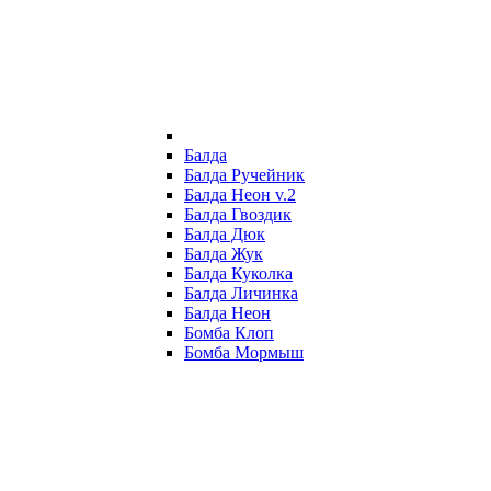
Балда
Балда Ручейник
Балда Неон v.2
Балда Гвоздик
Балда Дюк
Балда Жук
Балда Куколка
Балда Личинка
Балда Неон
Бомба Клоп
Бомба Мормыш