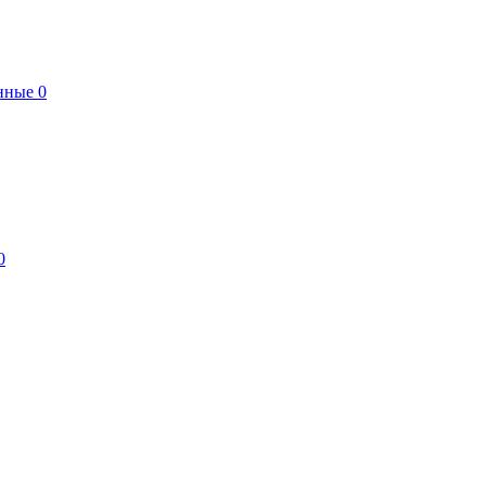
нные
0
0