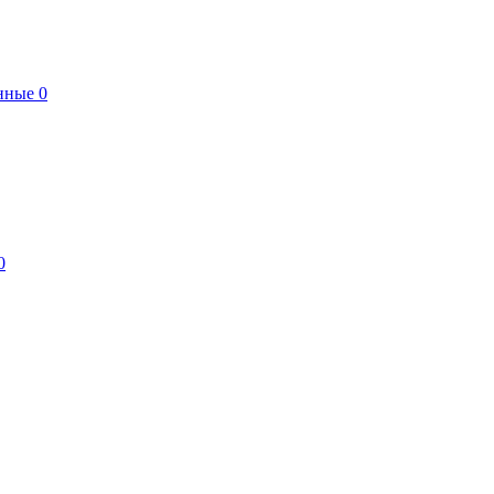
нные
0
0