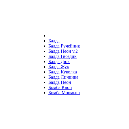
Балда
Балда Ручейник
Балда Неон v.2
Балда Гвоздик
Балда Дюк
Балда Жук
Балда Куколка
Балда Личинка
Балда Неон
Бомба Клоп
Бомба Мормыш