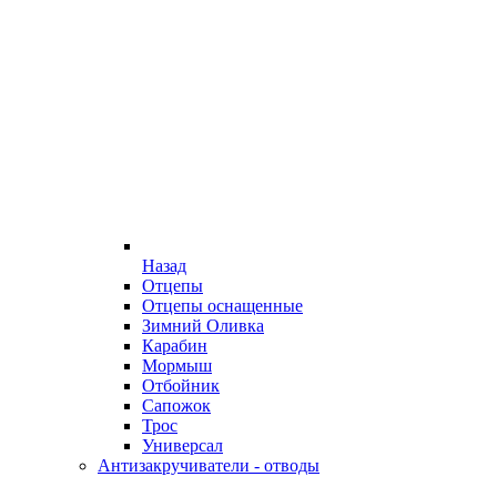
Назад
Отцепы
Отцепы оснащенные
Зимний Оливка
Карабин
Мормыш
Отбойник
Сапожок
Трос
Универсал
Антизакручиватели - отводы