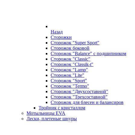
Назад
Сторожки
Сторожок "Super Sport"
Сторожок боковой
Сторожок "Balance" с подшипником
Сторожок "Classic"
Сторожок "Classik-t"
Сторожок "Lamp"
Сторожок "Lite"
Сторожок "Sport"
Сторожок "Termo"
Сторожок "Двухсоставной"
Сторожок "Трехсоставной"
Сторожок для блесен и балансиров
Тройник с кристаллом
Мотыльницы EVA
Лески, плетеные шнуры