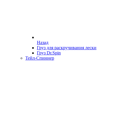
Назад
Груз для раскручивания лески
Груз Dr.Spin
Тейл-Спиннер