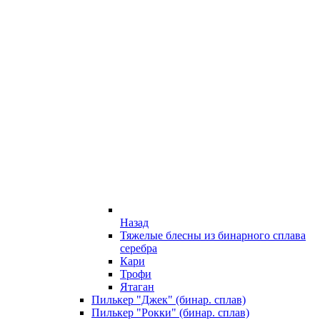
Назад
Тяжелые блесны из бинарного сплава
серебра
Кари
Трофи
Ятаган
Пилькер "Джек" (бинар. сплав)
Пилькер "Рокки" (бинар. сплав)