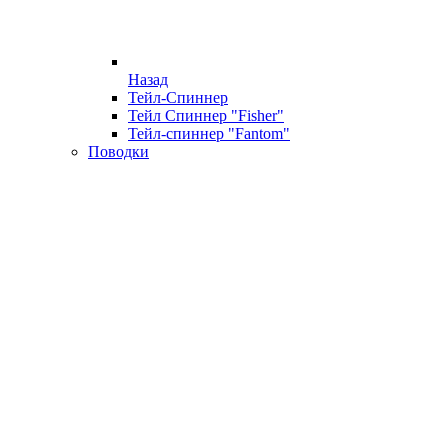
Назад
Тейл-Спиннер
Тейл Спиннер "Fisher"
Тейл-спиннер "Fantom"
Поводки