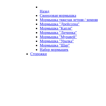
Назад
Свинцовая мормышка
Мормышка тяжелая летняя / зимняя
Мормышка "Дрейссена"
Мормышка "Капля"
Мормышка "Личинка"
Мормышка "Муравей"
Мормышка "Уралка"
Мормышка "Шар"
Набор мормышек
Сторожки