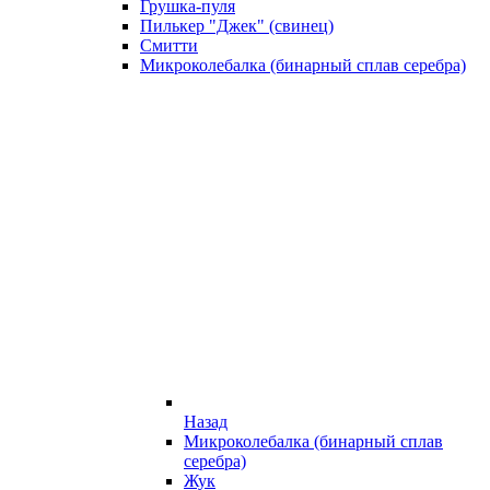
Грушка-пуля
Пилькер "Джек" (свинец)
Смитти
Микроколебалка (бинарный сплав серебра)
Назад
Микроколебалка (бинарный сплав
серебра)
Жук