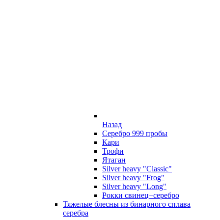
Назад
Серебро 999 пробы
Кари
Трофи
Ятаган
Silver heavy "Classic"
Silver heavy "Frog"
Silver heavy "Long"
Рокки свинец+серебро
Тяжелые блесны из бинарного сплава
серебра