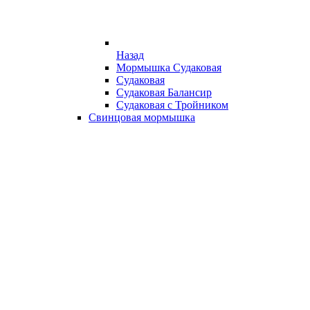
Назад
Мормышка Судаковая
Судаковая
Судаковая Балансир
Судаковая с Тройником
Свинцовая мормышка