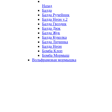
Назад
Балда
Балда Ручейник
Балда Неон v.2
Балда Гвоздик
Балда Дюк
Балда Жук
Балда Куколка
Балда Личинка
Балда Неон
Бомба Клоп
Бомба Мормыш
Вольфрамовая мормышка