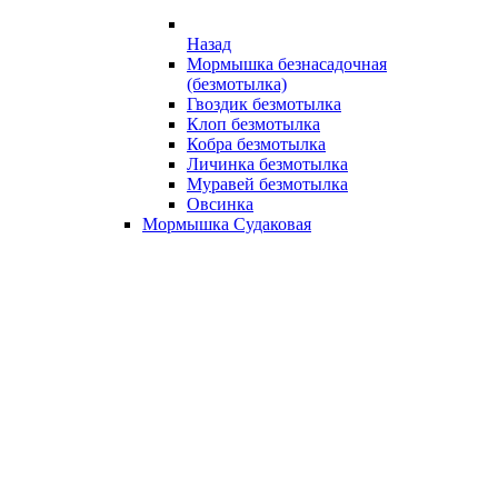
Назад
Мормышка безнасадочная
(безмотылка)
Гвоздик безмотылка
Клоп безмотылка
Кобра безмотылка
Личинка безмотылка
Муравей безмотылка
Овсинка
Мормышка Судаковая