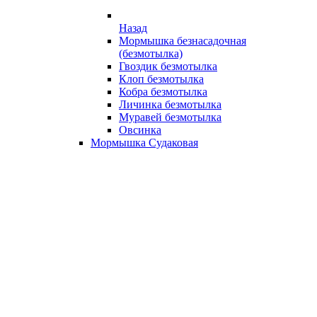
Назад
Мормышка безнасадочная
(безмотылка)
Гвоздик безмотылка
Клоп безмотылка
Кобра безмотылка
Личинка безмотылка
Муравей безмотылка
Овсинка
Мормышка Судаковая