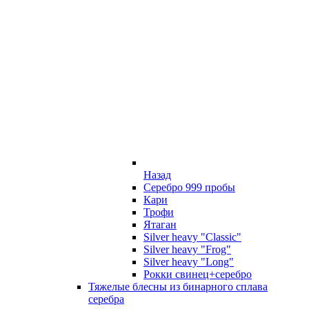
Назад
Серебро 999 пробы
Кари
Трофи
Ятаган
Silver heavy "Classic"
Silver heavy "Frog"
Silver heavy "Long"
Рокки свинец+серебро
Тяжелые блесны из бинарного сплава
серебра