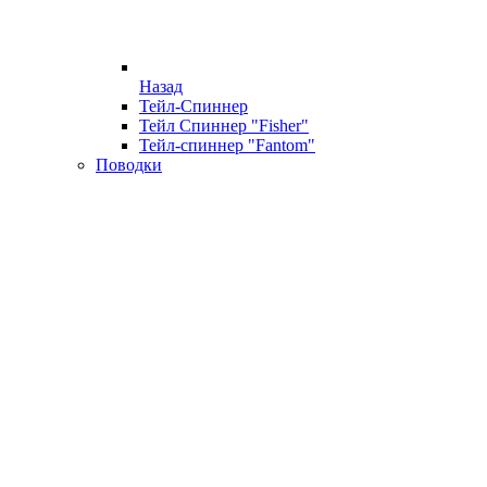
Назад
Тейл-Спиннер
Тейл Спиннер "Fisher"
Тейл-спиннер "Fantom"
Поводки