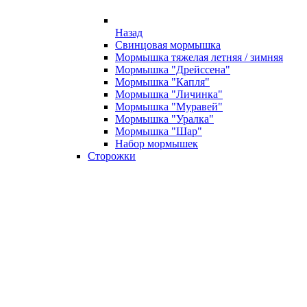
Назад
Свинцовая мормышка
Мормышка тяжелая летняя / зимняя
Мормышка "Дрейссена"
Мормышка "Капля"
Мормышка "Личинка"
Мормышка "Муравей"
Мормышка "Уралка"
Мормышка "Шар"
Набор мормышек
Сторожки