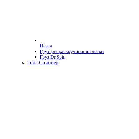
Назад
Груз для раскручивания лески
Груз Dr.Spin
Тейл-Спиннер