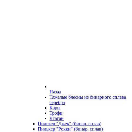
Назад
Тяжелые блесны из бинарного сплава
серебра
Кари
Трофи
Ятаган
Пилькер "Джек" (бинар. сплав)
Пилькер "Рокки" (бинар. сплав)