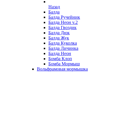
Назад
Балда
Балда Ручейник
Балда Неон v.2
Балда Гвоздик
Балда Дюк
Балда Жук
Балда Куколка
Балда Личинка
Балда Неон
Бомба Клоп
Бомба Мормыш
Вольфрамовая мормышка