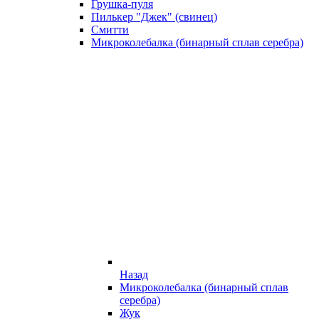
Грушка-пуля
Пилькер "Джек" (свинец)
Смитти
Микроколебалка (бинарный сплав серебра)
Назад
Микроколебалка (бинарный сплав
серебра)
Жук