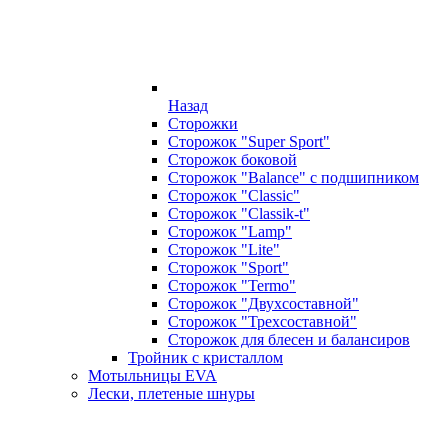
Назад
Сторожки
Сторожок "Super Sport"
Сторожок боковой
Сторожок "Balance" с подшипником
Сторожок "Classic"
Сторожок "Classik-t"
Сторожок "Lamp"
Сторожок "Lite"
Сторожок "Sport"
Сторожок "Termo"
Сторожок "Двухсоставной"
Сторожок "Трехсоставной"
Сторожок для блесен и балансиров
Тройник с кристаллом
Мотыльницы EVA
Лески, плетеные шнуры