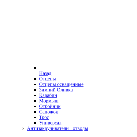
Назад
Отцепы
Отцепы оснащенные
Зимний Оливка
Карабин
Мормыш
Отбойник
Сапожок
Трос
Универсал
Антизакручиватели - отводы