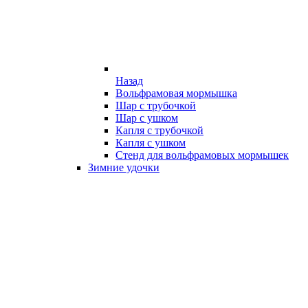
Назад
Вольфрамовая мормышка
Шар с трубочкой
Шар с ушком
Капля с трубочкой
Капля с ушком
Стенд для вольфрамовых мормышек
Зимние удочки