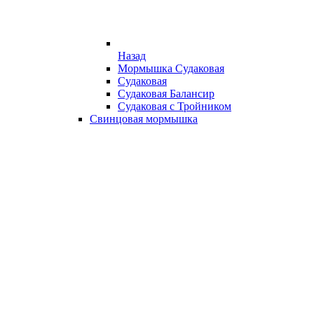
Назад
Мормышка Судаковая
Судаковая
Судаковая Балансир
Судаковая с Тройником
Свинцовая мормышка