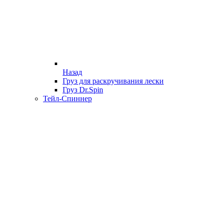
Назад
Груз для раскручивания лески
Груз Dr.Spin
Тейл-Спиннер