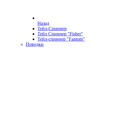
Назад
Тейл-Спиннер
Тейл Спиннер "Fisher"
Тейл-спиннер "Fantom"
Поводки