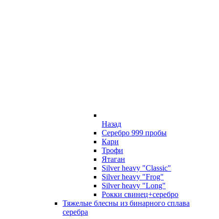
Назад
Серебро 999 пробы
Кари
Трофи
Ятаган
Silver heavy "Classic"
Silver heavy "Frog"
Silver heavy "Long"
Рокки свинец+серебро
Тяжелые блесны из бинарного сплава
серебра