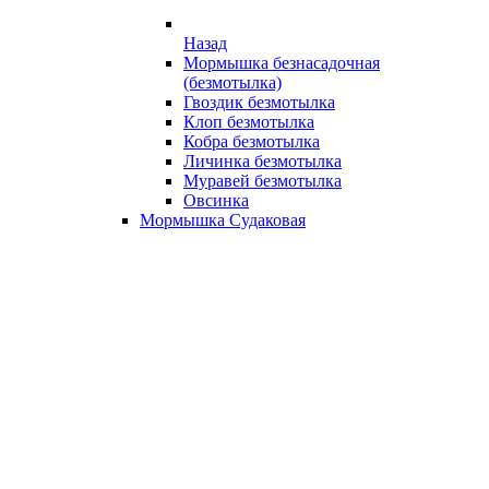
Назад
Мормышка безнасадочная
(безмотылка)
Гвоздик безмотылка
Клоп безмотылка
Кобра безмотылка
Личинка безмотылка
Муравей безмотылка
Овсинка
Мормышка Судаковая