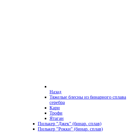
Назад
Тяжелые блесны из бинарного сплава
серебра
Кари
Трофи
Ятаган
Пилькер "Джек" (бинар. сплав)
Пилькер "Рокки" (бинар. сплав)