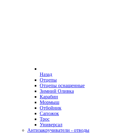
Назад
Отцепы
Отцепы оснащенные
Зимний Оливка
Карабин
Мормыш
Отбойник
Сапожок
Трос
Универсал
Антизакручиватели - отводы