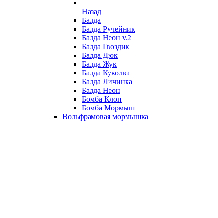
Назад
Балда
Балда Ручейник
Балда Неон v.2
Балда Гвоздик
Балда Дюк
Балда Жук
Балда Куколка
Балда Личинка
Балда Неон
Бомба Клоп
Бомба Мормыш
Вольфрамовая мормышка