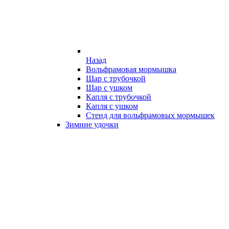
Назад
Вольфрамовая мормышка
Шар с трубочкой
Шар с ушком
Капля с трубочкой
Капля с ушком
Стенд для вольфрамовых мормышек
Зимние удочки