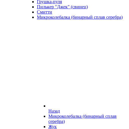
Грушка-пуля
Пилькер "Джек" (свинец)
Смитти
Микроколебалка (бинарный сплав серебра)
Назад
Микроколебалка (бинарный сплав
серебра)
Жук