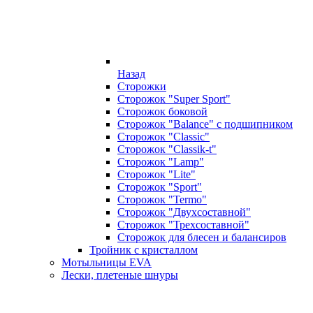
Назад
Сторожки
Сторожок "Super Sport"
Сторожок боковой
Сторожок "Balance" с подшипником
Сторожок "Classic"
Сторожок "Classik-t"
Сторожок "Lamp"
Сторожок "Lite"
Сторожок "Sport"
Сторожок "Termo"
Сторожок "Двухсоставной"
Сторожок "Трехсоставной"
Сторожок для блесен и балансиров
Тройник с кристаллом
Мотыльницы EVA
Лески, плетеные шнуры