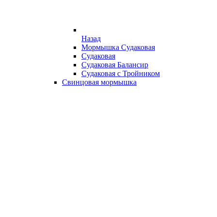
Назад
Мормышка Судаковая
Судаковая
Судаковая Балансир
Судаковая с Тройником
Свинцовая мормышка