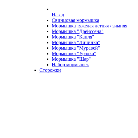
Назад
Свинцовая мормышка
Мормышка тяжелая летняя / зимняя
Мормышка "Дрейссена"
Мормышка "Капля"
Мормышка "Личинка"
Мормышка "Муравей"
Мормышка "Уралка"
Мормышка "Шар"
Набор мормышек
Сторожки