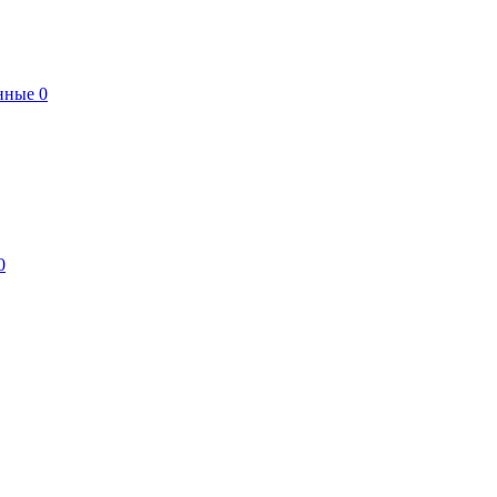
нные
0
0