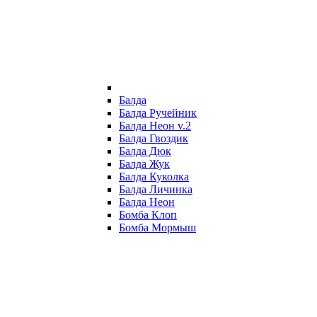
Балда
Балда Ручейник
Балда Неон v.2
Балда Гвоздик
Балда Дюк
Балда Жук
Балда Куколка
Балда Личинка
Балда Неон
Бомба Клоп
Бомба Мормыш