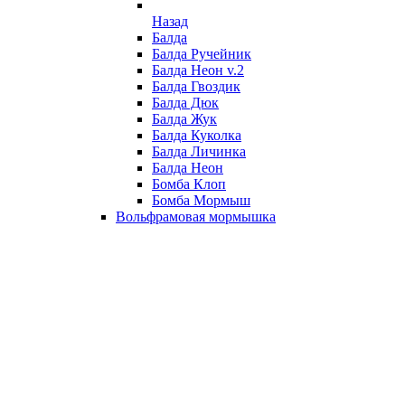
Назад
Балда
Балда Ручейник
Балда Неон v.2
Балда Гвоздик
Балда Дюк
Балда Жук
Балда Куколка
Балда Личинка
Балда Неон
Бомба Клоп
Бомба Мормыш
Вольфрамовая мормышка