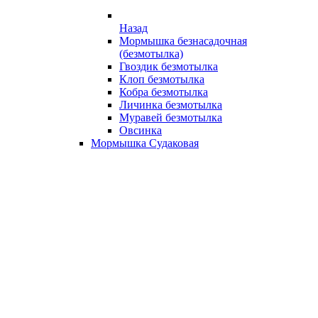
Назад
Мормышка безнасадочная
(безмотылка)
Гвоздик безмотылка
Клоп безмотылка
Кобра безмотылка
Личинка безмотылка
Муравей безмотылка
Овсинка
Мормышка Судаковая