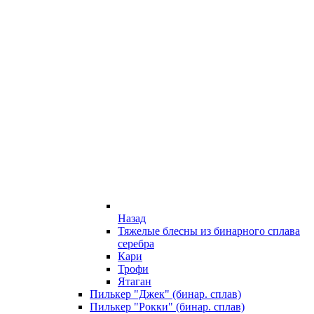
Назад
Тяжелые блесны из бинарного сплава
серебра
Кари
Трофи
Ятаган
Пилькер "Джек" (бинар. сплав)
Пилькер "Рокки" (бинар. сплав)