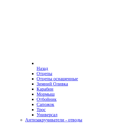
Назад
Отцепы
Отцепы оснащенные
Зимний Оливка
Карабин
Мормыш
Отбойник
Сапожок
Трос
Универсал
Антизакручиватели - отводы