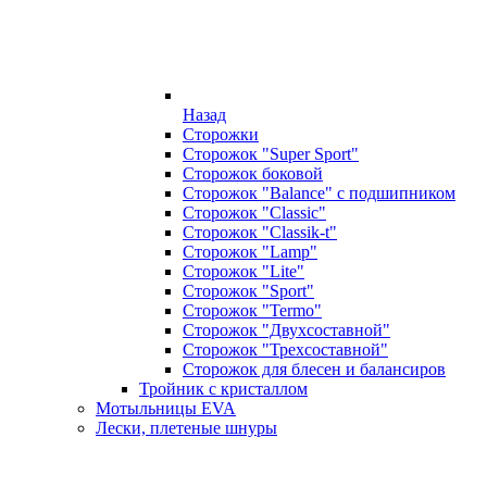
Назад
Сторожки
Сторожок "Super Sport"
Сторожок боковой
Сторожок "Balance" с подшипником
Сторожок "Classic"
Сторожок "Classik-t"
Сторожок "Lamp"
Сторожок "Lite"
Сторожок "Sport"
Сторожок "Termo"
Сторожок "Двухсоставной"
Сторожок "Трехсоставной"
Сторожок для блесен и балансиров
Тройник с кристаллом
Мотыльницы EVA
Лески, плетеные шнуры