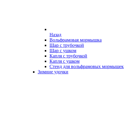
Назад
Вольфрамовая мормышка
Шар с трубочкой
Шар с ушком
Капля с трубочкой
Капля с ушком
Стенд для вольфрамовых мормышек
Зимние удочки