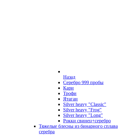
Назад
Серебро 999 пробы
Кари
Трофи
Ятаган
Silver heavy "Classic"
Silver heavy "Frog"
Silver heavy "Long"
Рокки свинец+серебро
Тяжелые блесны из бинарного сплава
серебра