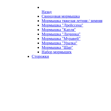
Назад
Свинцовая мормышка
Мормышка тяжелая летняя / зимняя
Мормышка "Дрейссена"
Мормышка "Капля"
Мормышка "Личинка"
Мормышка "Муравей"
Мормышка "Уралка"
Мормышка "Шар"
Набор мормышек
Сторожки