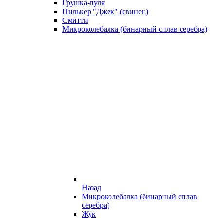
Грушка-пуля
Пилькер "Джек" (свинец)
Смитти
Микроколебалка (бинарный сплав серебра)
Назад
Микроколебалка (бинарный сплав
серебра)
Жук