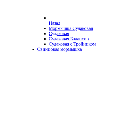
Назад
Мормышка Судаковая
Судаковая
Судаковая Балансир
Судаковая с Тройником
Свинцовая мормышка