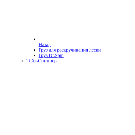
Назад
Груз для раскручивания лески
Груз Dr.Spin
Тейл-Спиннер