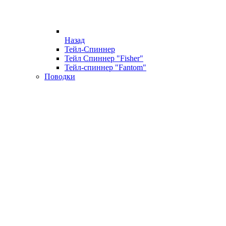
Назад
Тейл-Спиннер
Тейл Спиннер "Fisher"
Тейл-спиннер "Fantom"
Поводки