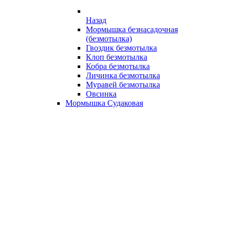
Назад
Мормышка безнасадочная
(безмотылка)
Гвоздик безмотылка
Клоп безмотылка
Кобра безмотылка
Личинка безмотылка
Муравей безмотылка
Овсинка
Мормышка Судаковая