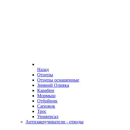
Назад
Отцепы
Отцепы оснащенные
Зимний Оливка
Карабин
Мормыш
Отбойник
Сапожок
Трос
Универсал
Антизакручиватели - отводы