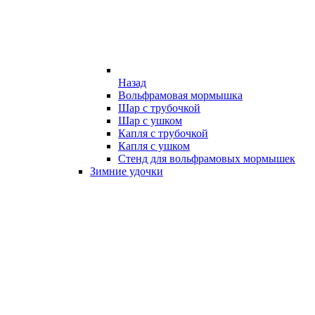
Назад
Вольфрамовая мормышка
Шар с трубочкой
Шар с ушком
Капля с трубочкой
Капля с ушком
Стенд для вольфрамовых мормышек
Зимние удочки