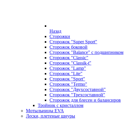
Назад
Сторожки
Сторожок "Super Sport"
Сторожок боковой
Сторожок "Balance" с подшипником
Сторожок "Classic"
Сторожок "Classik-t"
Сторожок "Lamp"
Сторожок "Lite"
Сторожок "Sport"
Сторожок "Termo"
Сторожок "Двухсоставной"
Сторожок "Трехсоставной"
Сторожок для блесен и балансиров
Тройник с кристаллом
Мотыльницы EVA
Лески, плетеные шнуры