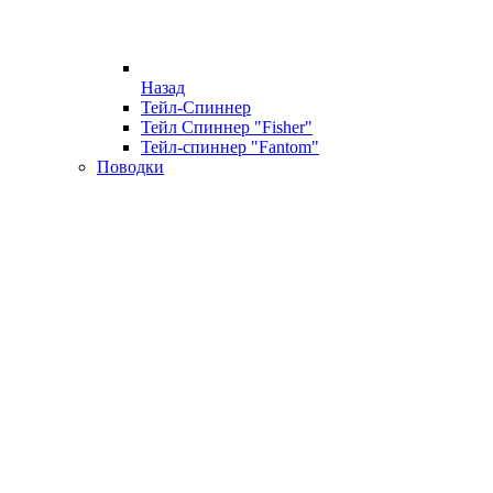
Назад
Тейл-Спиннер
Тейл Спиннер "Fisher"
Тейл-спиннер "Fantom"
Поводки