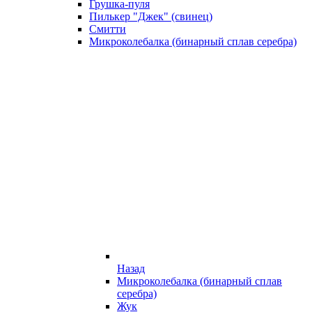
Грушка-пуля
Пилькер "Джек" (свинец)
Смитти
Микроколебалка (бинарный сплав серебра)
Назад
Микроколебалка (бинарный сплав
серебра)
Жук