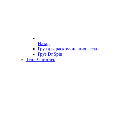
Назад
Груз для раскручивания лески
Груз Dr.Spin
Тейл-Спиннер