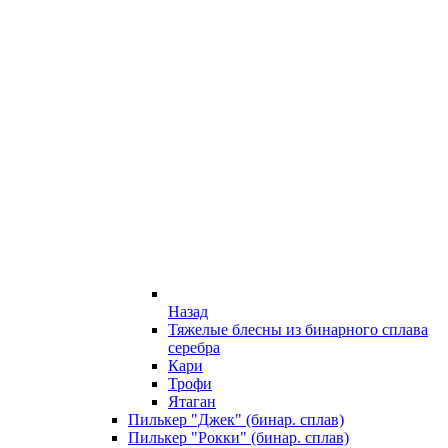
Назад
Тяжелые блесны из бинарного сплава
серебра
Кари
Трофи
Ятаган
Пилькер "Джек" (бинар. сплав)
Пилькер "Рокки" (бинар. сплав)