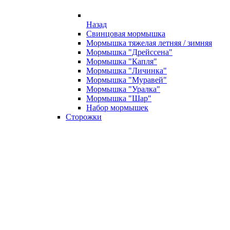
Назад
Свинцовая мормышка
Мормышка тяжелая летняя / зимняя
Мормышка "Дрейссена"
Мормышка "Капля"
Мормышка "Личинка"
Мормышка "Муравей"
Мормышка "Уралка"
Мормышка "Шар"
Набор мормышек
Сторожки