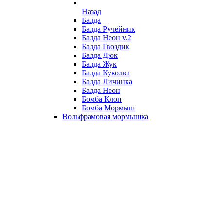
Назад
Балда
Балда Ручейник
Балда Неон v.2
Балда Гвоздик
Балда Дюк
Балда Жук
Балда Куколка
Балда Личинка
Балда Неон
Бомба Клоп
Бомба Мормыш
Вольфрамовая мормышка