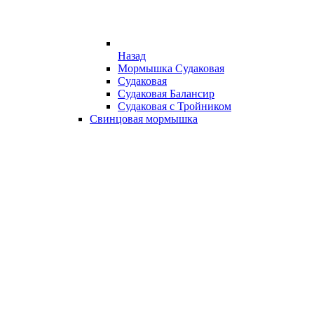
Назад
Мормышка Судаковая
Судаковая
Судаковая Балансир
Судаковая с Тройником
Свинцовая мормышка