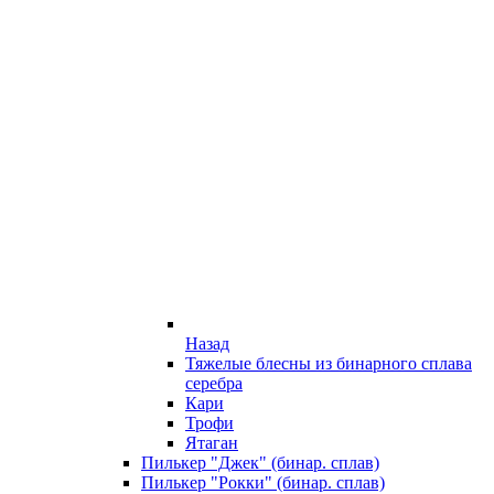
Назад
Тяжелые блесны из бинарного сплава
серебра
Кари
Трофи
Ятаган
Пилькер "Джек" (бинар. сплав)
Пилькер "Рокки" (бинар. сплав)