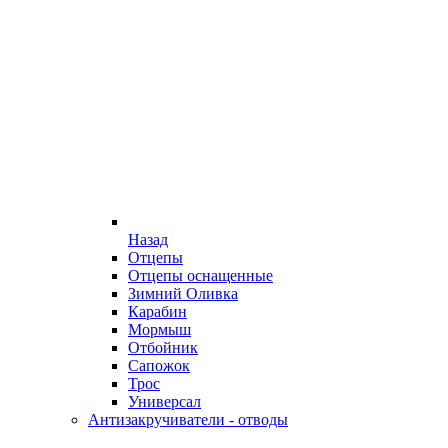
Назад
Отцепы
Отцепы оснащенные
Зимний Оливка
Карабин
Мормыш
Отбойник
Сапожок
Трос
Универсал
Антизакручиватели - отводы