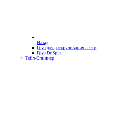
Назад
Груз для раскручивания лески
Груз Dr.Spin
Тейл-Спиннер