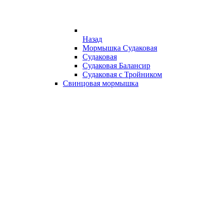
Назад
Мормышка Судаковая
Судаковая
Судаковая Балансир
Судаковая с Тройником
Свинцовая мормышка