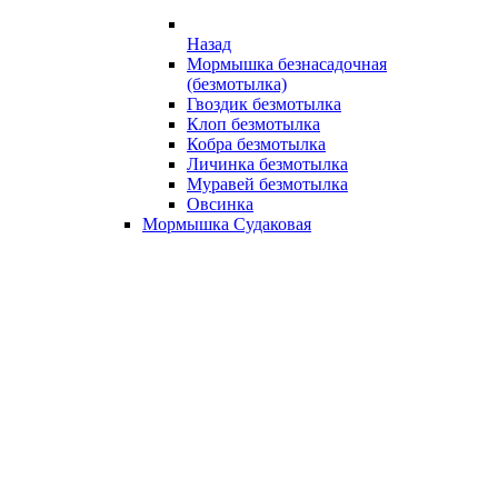
Назад
Мормышка безнасадочная
(безмотылка)
Гвоздик безмотылка
Клоп безмотылка
Кобра безмотылка
Личинка безмотылка
Муравей безмотылка
Овсинка
Мормышка Судаковая