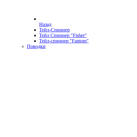
Назад
Тейл-Спиннер
Тейл Спиннер "Fisher"
Тейл-спиннер "Fantom"
Поводки