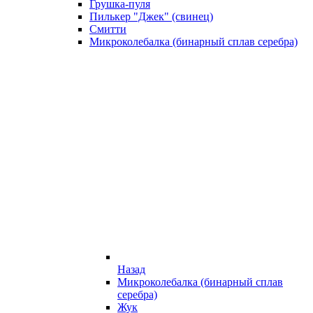
Грушка-пуля
Пилькер "Джек" (свинец)
Смитти
Микроколебалка (бинарный сплав серебра)
Назад
Микроколебалка (бинарный сплав
серебра)
Жук