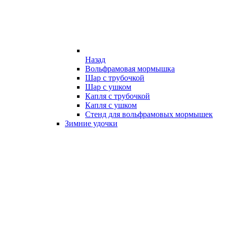
Назад
Вольфрамовая мормышка
Шар с трубочкой
Шар с ушком
Капля с трубочкой
Капля с ушком
Стенд для вольфрамовых мормышек
Зимние удочки