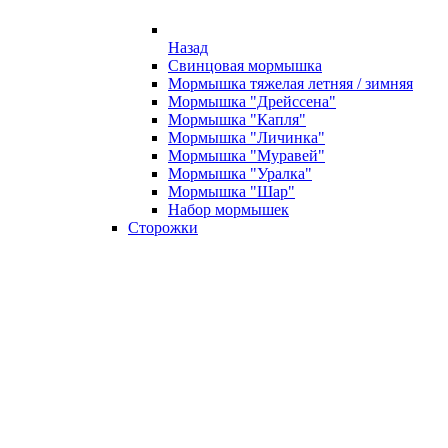
Назад
Свинцовая мормышка
Мормышка тяжелая летняя / зимняя
Мормышка "Дрейссена"
Мормышка "Капля"
Мормышка "Личинка"
Мормышка "Муравей"
Мормышка "Уралка"
Мормышка "Шар"
Набор мормышек
Сторожки