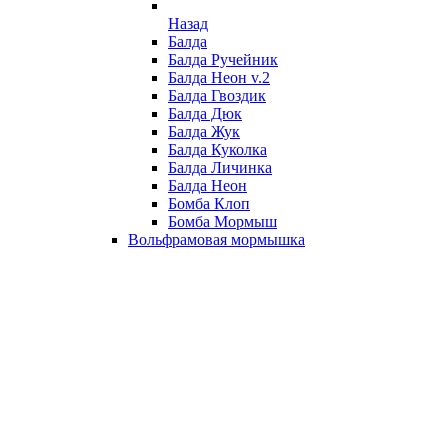
Назад
Балда
Балда Ручейник
Балда Неон v.2
Балда Гвоздик
Балда Дюк
Балда Жук
Балда Куколка
Балда Личинка
Балда Неон
Бомба Клоп
Бомба Мормыш
Вольфрамовая мормышка