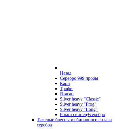
Назад
Серебро 999 пробы
Кари
Трофи
Ятаган
Silver heavy "Classic"
Silver heavy "Frog"
Silver heavy "Long"
Рокки свинец+серебро
Тяжелые блесны из бинарного сплава
серебра