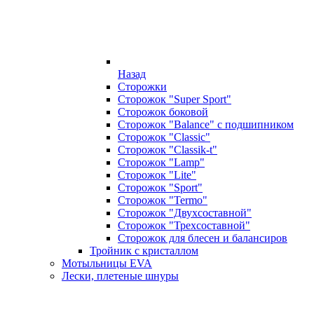
Назад
Сторожки
Сторожок "Super Sport"
Сторожок боковой
Сторожок "Balance" с подшипником
Сторожок "Classic"
Сторожок "Classik-t"
Сторожок "Lamp"
Сторожок "Lite"
Сторожок "Sport"
Сторожок "Termo"
Сторожок "Двухсоставной"
Сторожок "Трехсоставной"
Сторожок для блесен и балансиров
Тройник с кристаллом
Мотыльницы EVA
Лески, плетеные шнуры