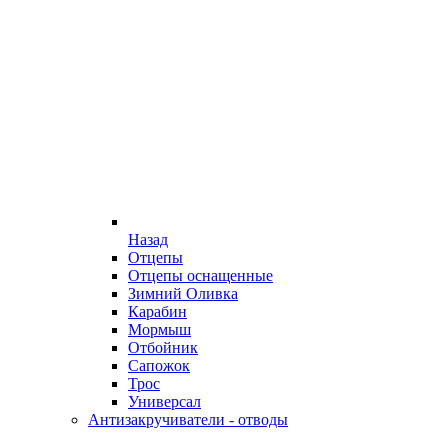
Назад
Отцепы
Отцепы оснащенные
Зимний Оливка
Карабин
Мормыш
Отбойник
Сапожок
Трос
Универсал
Антизакручиватели - отводы