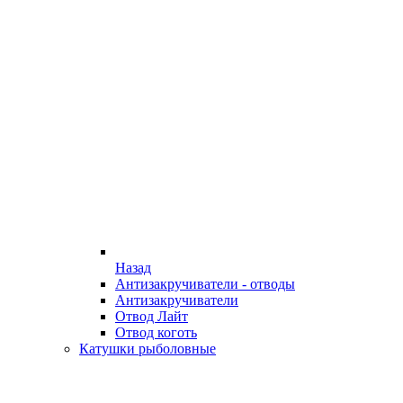
Назад
Антизакручиватели - отводы
Антизакручиватели
Отвод Лайт
Отвод коготь
Катушки рыболовные