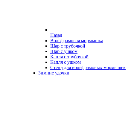
Назад
Вольфрамовая мормышка
Шар с трубочкой
Шар с ушком
Капля с трубочкой
Капля с ушком
Стенд для вольфрамовых мормышек
Зимние удочки