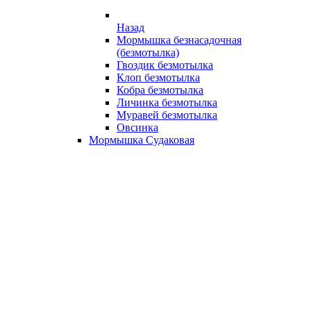
Назад
Мормышка безнасадочная
(безмотылка)
Гвоздик безмотылка
Клоп безмотылка
Кобра безмотылка
Личинка безмотылка
Муравей безмотылка
Овсинка
Мормышка Судаковая