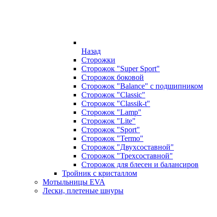
Назад
Сторожки
Сторожок "Super Sport"
Сторожок боковой
Сторожок "Balance" с подшипником
Сторожок "Classic"
Сторожок "Classik-t"
Сторожок "Lamp"
Сторожок "Lite"
Сторожок "Sport"
Сторожок "Termo"
Сторожок "Двухсоставной"
Сторожок "Трехсоставной"
Сторожок для блесен и балансиров
Тройник с кристаллом
Мотыльницы EVA
Лески, плетеные шнуры