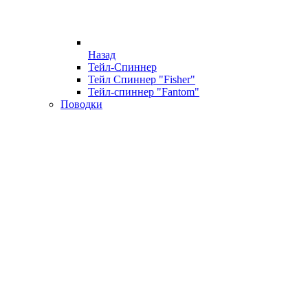
Назад
Тейл-Спиннер
Тейл Спиннер "Fisher"
Тейл-спиннер "Fantom"
Поводки