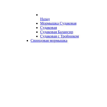
Назад
Мормышка Судаковая
Судаковая
Судаковая Балансир
Судаковая с Тройником
Свинцовая мормышка