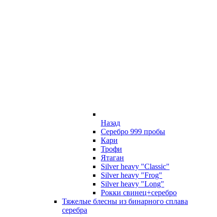
Назад
Серебро 999 пробы
Кари
Трофи
Ятаган
Silver heavy "Classic"
Silver heavy "Frog"
Silver heavy "Long"
Рокки свинец+серебро
Тяжелые блесны из бинарного сплава
серебра