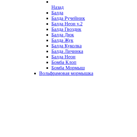
Назад
Балда
Балда Ручейник
Балда Неон v.2
Балда Гвоздик
Балда Дюк
Балда Жук
Балда Куколка
Балда Личинка
Балда Неон
Бомба Клоп
Бомба Мормыш
Вольфрамовая мормышка