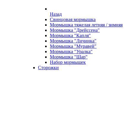
Назад
Свинцовая мормышка
Мормышка тяжелая летняя / зимняя
Мормышка "Дрейссена"
Мормышка "Капля"
Мормышка "Личинка"
Мормышка "Муравей"
Мормышка "Уралка"
Мормышка "Шар"
Набор мормышек
Сторожки