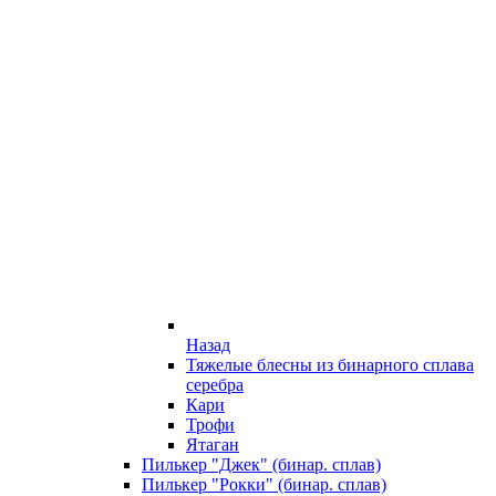
Назад
Тяжелые блесны из бинарного сплава
серебра
Кари
Трофи
Ятаган
Пилькер "Джек" (бинар. сплав)
Пилькер "Рокки" (бинар. сплав)