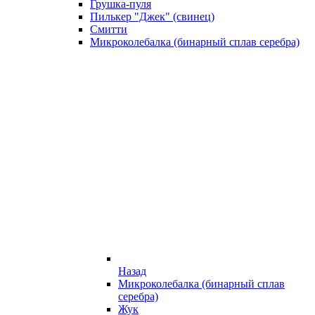
Грушка-пуля
Пилькер "Джек" (свинец)
Смитти
Микроколебалка (бинарный сплав серебра)
Назад
Микроколебалка (бинарный сплав
серебра)
Жук