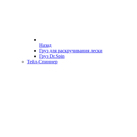
Назад
Груз для раскручивания лески
Груз Dr.Spin
Тейл-Спиннер