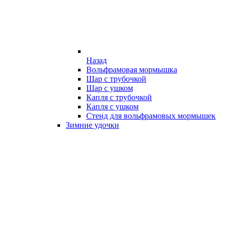
Назад
Вольфрамовая мормышка
Шар с трубочкой
Шар с ушком
Капля с трубочкой
Капля с ушком
Стенд для вольфрамовых мормышек
Зимние удочки