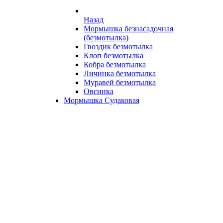
Назад
Мормышка безнасадочная
(безмотылка)
Гвоздик безмотылка
Клоп безмотылка
Кобра безмотылка
Личинка безмотылка
Муравей безмотылка
Овсинка
Мормышка Судаковая