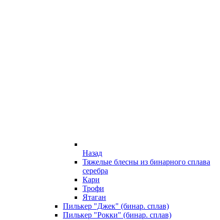
Назад
Тяжелые блесны из бинарного сплава
серебра
Кари
Трофи
Ятаган
Пилькер "Джек" (бинар. сплав)
Пилькер "Рокки" (бинар. сплав)