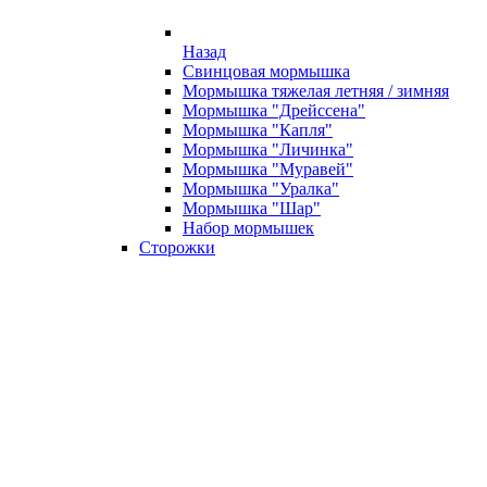
Назад
Свинцовая мормышка
Мормышка тяжелая летняя / зимняя
Мормышка "Дрейссена"
Мормышка "Капля"
Мормышка "Личинка"
Мормышка "Муравей"
Мормышка "Уралка"
Мормышка "Шар"
Набор мормышек
Сторожки