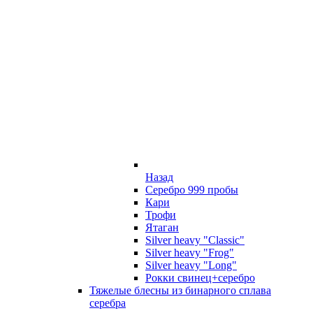
Назад
Серебро 999 пробы
Кари
Трофи
Ятаган
Silver heavy "Classic"
Silver heavy "Frog"
Silver heavy "Long"
Рокки свинец+серебро
Тяжелые блесны из бинарного сплава
серебра