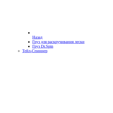
Назад
Груз для раскручивания лески
Груз Dr.Spin
Тейл-Спиннер