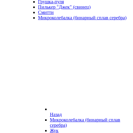
Грушка-пуля
Пилькер "Джек" (свинец)
Смитти
Микроколебалка (бинарный сплав серебра)
Назад
Микроколебалка (бинарный сплав
серебра)
Жук