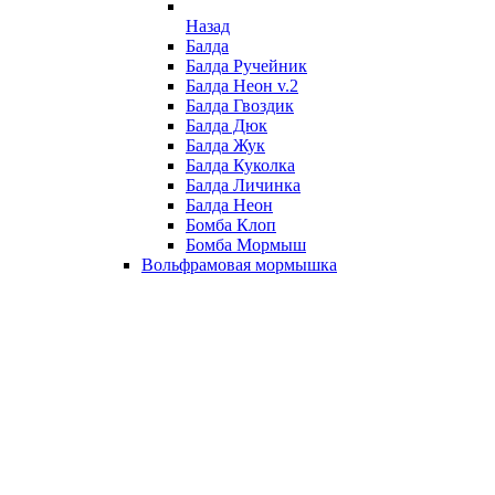
Назад
Балда
Балда Ручейник
Балда Неон v.2
Балда Гвоздик
Балда Дюк
Балда Жук
Балда Куколка
Балда Личинка
Балда Неон
Бомба Клоп
Бомба Мормыш
Вольфрамовая мормышка