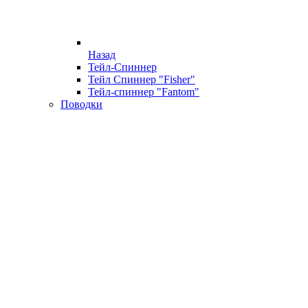
Назад
Тейл-Спиннер
Тейл Спиннер "Fisher"
Тейл-спиннер "Fantom"
Поводки