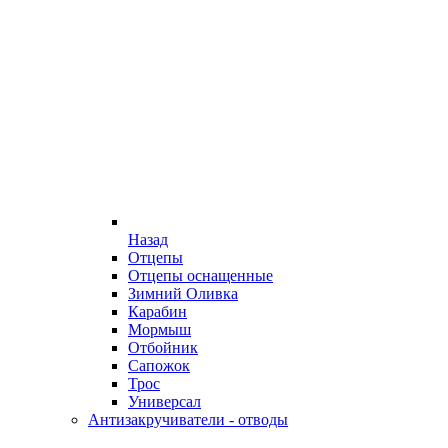
Назад
Отцепы
Отцепы оснащенные
Зимний Оливка
Карабин
Мормыш
Отбойник
Сапожок
Трос
Универсал
Антизакручиватели - отводы