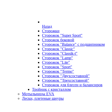
Назад
Сторожки
Сторожок "Super Sport"
Сторожок боковой
Сторожок "Balance" с подшипником
Сторожок "Classic"
Сторожок "Classik-t"
Сторожок "Lamp"
Сторожок "Lite"
Сторожок "Sport"
Сторожок "Termo"
Сторожок "Двухсоставной"
Сторожок "Трехсоставной"
Сторожок для блесен и балансиров
Тройник с кристаллом
Мотыльницы EVA
Лески, плетеные шнуры