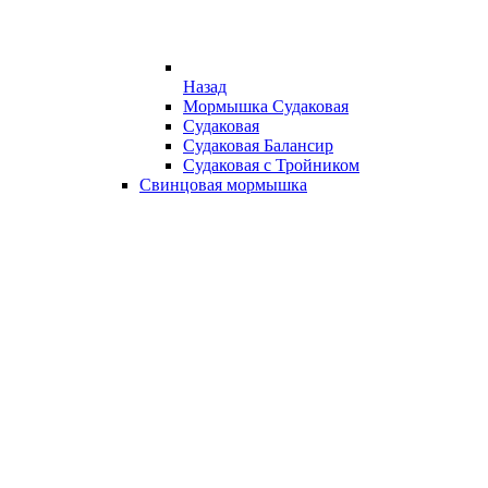
Назад
Мормышка Судаковая
Судаковая
Судаковая Балансир
Судаковая с Тройником
Свинцовая мормышка