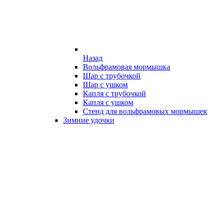
Назад
Вольфрамовая мормышка
Шар с трубочкой
Шар с ушком
Капля с трубочкой
Капля с ушком
Стенд для вольфрамовых мормышек
Зимние удочки