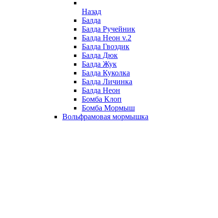
Назад
Балда
Балда Ручейник
Балда Неон v.2
Балда Гвоздик
Балда Дюк
Балда Жук
Балда Куколка
Балда Личинка
Балда Неон
Бомба Клоп
Бомба Мормыш
Вольфрамовая мормышка