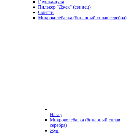
Грушка-пуля
Пилькер "Джек" (свинец)
Смитти
Микроколебалка (бинарный сплав серебра)
Назад
Микроколебалка (бинарный сплав
серебра)
Жук