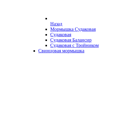
Назад
Мормышка Судаковая
Судаковая
Судаковая Балансир
Судаковая с Тройником
Свинцовая мормышка