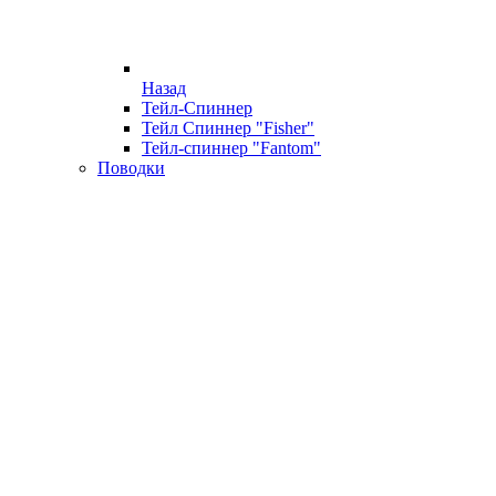
Назад
Тейл-Спиннер
Тейл Спиннер "Fisher"
Тейл-спиннер "Fantom"
Поводки