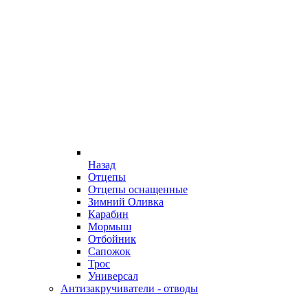
Назад
Отцепы
Отцепы оснащенные
Зимний Оливка
Карабин
Мормыш
Отбойник
Сапожок
Трос
Универсал
Антизакручиватели - отводы