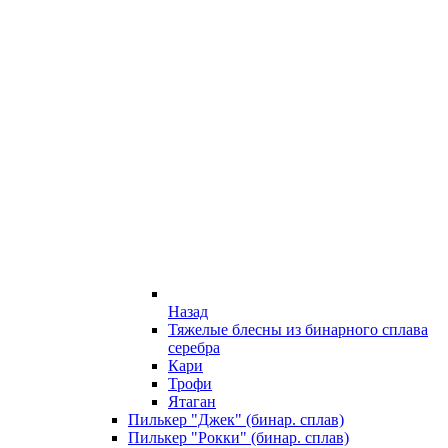
Назад
Тяжелые блесны из бинарного сплава
серебра
Кари
Трофи
Ятаган
Пилькер "Джек" (бинар. сплав)
Пилькер "Рокки" (бинар. сплав)