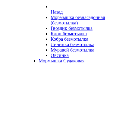
Назад
Мормышка безнасадочная
(безмотылка)
Гвоздик безмотылка
Клоп безмотылка
Кобра безмотылка
Личинка безмотылка
Муравей безмотылка
Овсинка
Мормышка Судаковая