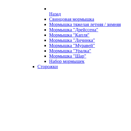
Назад
Свинцовая мормышка
Мормышка тяжелая летняя / зимняя
Мормышка "Дрейссена"
Мормышка "Капля"
Мормышка "Личинка"
Мормышка "Муравей"
Мормышка "Уралка"
Мормышка "Шар"
Набор мормышек
Сторожки