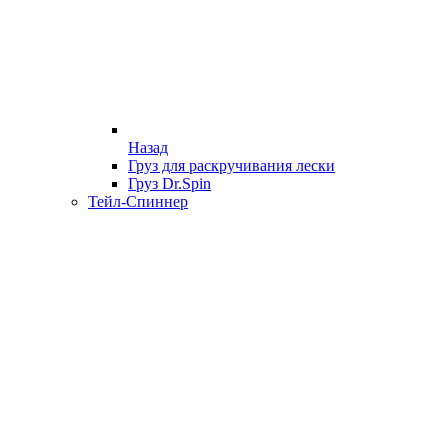
Назад
Груз для раскручивания лески
Груз Dr.Spin
Тейл-Спиннер