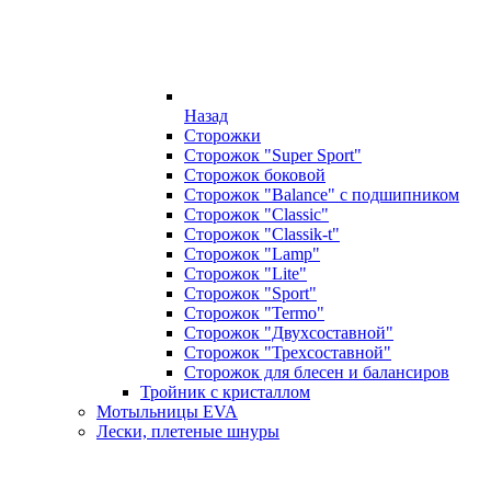
Назад
Сторожки
Сторожок "Super Sport"
Сторожок боковой
Сторожок "Balance" с подшипником
Сторожок "Classic"
Сторожок "Classik-t"
Сторожок "Lamp"
Сторожок "Lite"
Сторожок "Sport"
Сторожок "Termo"
Сторожок "Двухсоставной"
Сторожок "Трехсоставной"
Сторожок для блесен и балансиров
Тройник с кристаллом
Мотыльницы EVA
Лески, плетеные шнуры