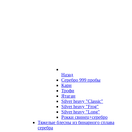
Назад
Серебро 999 пробы
Кари
Трофи
Ятаган
Silver heavy "Classic"
Silver heavy "Frog"
Silver heavy "Long"
Рокки свинец+серебро
Тяжелые блесны из бинарного сплава
серебра