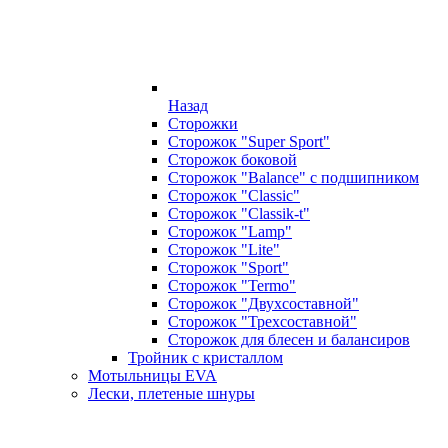
Назад
Сторожки
Сторожок "Super Sport"
Сторожок боковой
Сторожок "Balance" с подшипником
Сторожок "Classic"
Сторожок "Classik-t"
Сторожок "Lamp"
Сторожок "Lite"
Сторожок "Sport"
Сторожок "Termo"
Сторожок "Двухсоставной"
Сторожок "Трехсоставной"
Сторожок для блесен и балансиров
Тройник с кристаллом
Мотыльницы EVA
Лески, плетеные шнуры