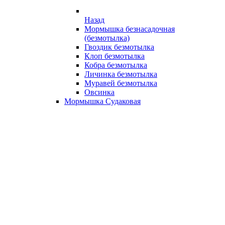
Назад
Мормышка безнасадочная
(безмотылка)
Гвоздик безмотылка
Клоп безмотылка
Кобра безмотылка
Личинка безмотылка
Муравей безмотылка
Овсинка
Мормышка Судаковая