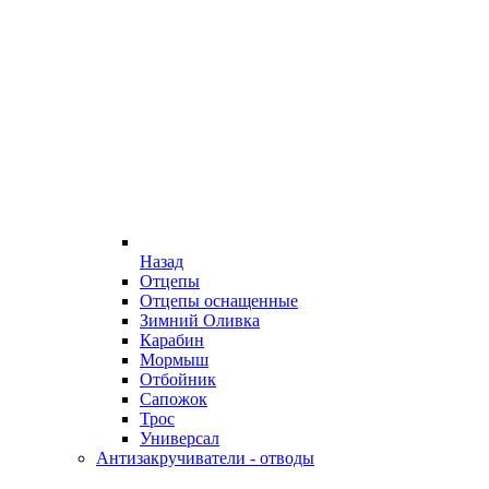
Назад
Отцепы
Отцепы оснащенные
Зимний Оливка
Карабин
Мормыш
Отбойник
Сапожок
Трос
Универсал
Антизакручиватели - отводы