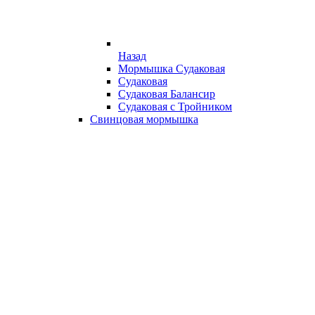
Назад
Мормышка Судаковая
Судаковая
Судаковая Балансир
Судаковая с Тройником
Свинцовая мормышка