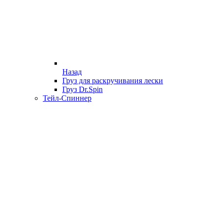
Назад
Груз для раскручивания лески
Груз Dr.Spin
Тейл-Спиннер