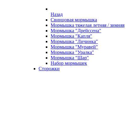
Назад
Свинцовая мормышка
Мормышка тяжелая летняя / зимняя
Мормышка "Дрейссена"
Мормышка "Капля"
Мормышка "Личинка"
Мормышка "Муравей"
Мормышка "Уралка"
Мормышка "Шар"
Набор мормышек
Сторожки