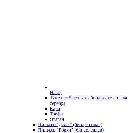
Назад
Тяжелые блесны из бинарного сплава
серебра
Кари
Трофи
Ятаган
Пилькер "Джек" (бинар. сплав)
Пилькер "Рокки" (бинар. сплав)