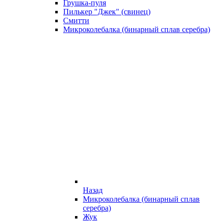
Грушка-пуля
Пилькер "Джек" (свинец)
Смитти
Микроколебалка (бинарный сплав серебра)
Назад
Микроколебалка (бинарный сплав
серебра)
Жук