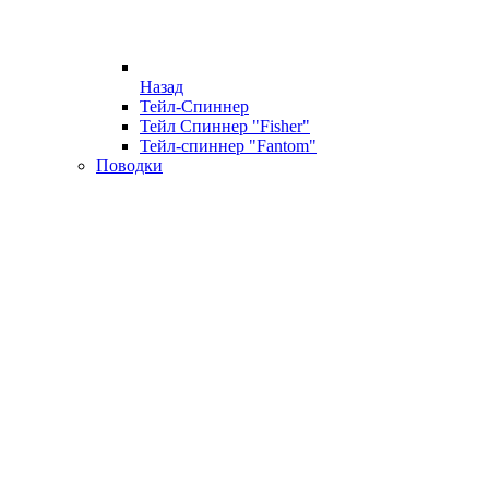
Назад
Тейл-Спиннер
Тейл Спиннер "Fisher"
Тейл-спиннер "Fantom"
Поводки