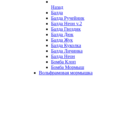
Назад
Балда
Балда Ручейник
Балда Неон v.2
Балда Гвоздик
Балда Дюк
Балда Жук
Балда Куколка
Балда Личинка
Балда Неон
Бомба Клоп
Бомба Мормыш
Вольфрамовая мормышка