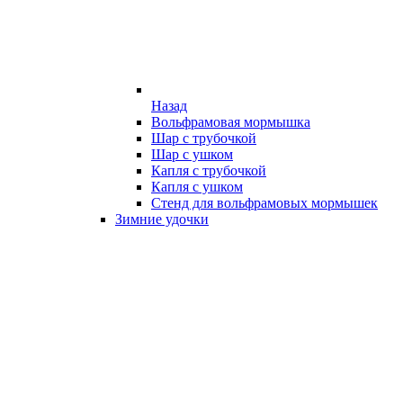
Назад
Вольфрамовая мормышка
Шар с трубочкой
Шар с ушком
Капля с трубочкой
Капля с ушком
Стенд для вольфрамовых мормышек
Зимние удочки