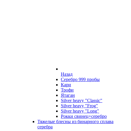
Назад
Серебро 999 пробы
Кари
Трофи
Ятаган
Silver heavy "Classic"
Silver heavy "Frog"
Silver heavy "Long"
Рокки свинец+серебро
Тяжелые блесны из бинарного сплава
серебра