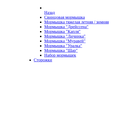
Назад
Свинцовая мормышка
Мормышка тяжелая летняя / зимняя
Мормышка "Дрейссена"
Мормышка "Капля"
Мормышка "Личинка"
Мормышка "Муравей"
Мормышка "Уралка"
Мормышка "Шар"
Набор мормышек
Сторожки