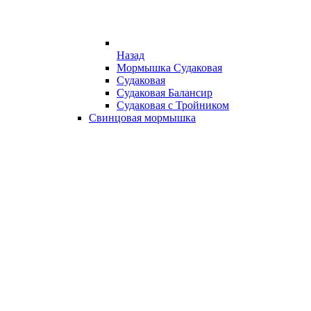
Назад
Мормышка Судаковая
Судаковая
Судаковая Балансир
Судаковая с Тройником
Свинцовая мормышка