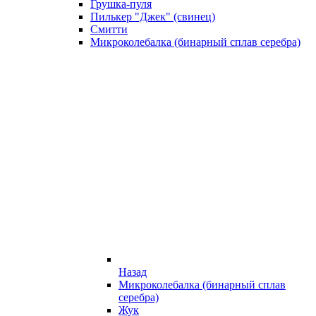
Грушка-пуля
Пилькер "Джек" (свинец)
Смитти
Микроколебалка (бинарный сплав серебра)
Назад
Микроколебалка (бинарный сплав
серебра)
Жук