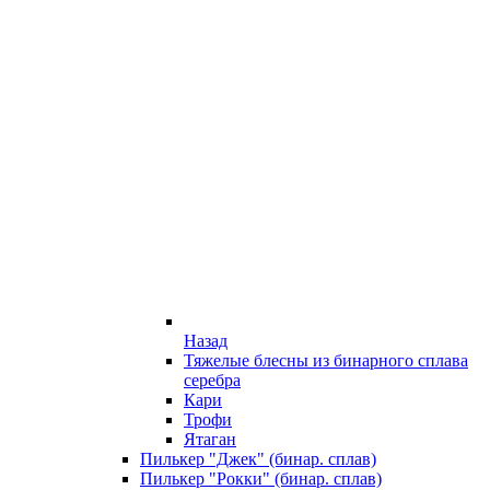
Назад
Тяжелые блесны из бинарного сплава
серебра
Кари
Трофи
Ятаган
Пилькер "Джек" (бинар. сплав)
Пилькер "Рокки" (бинар. сплав)