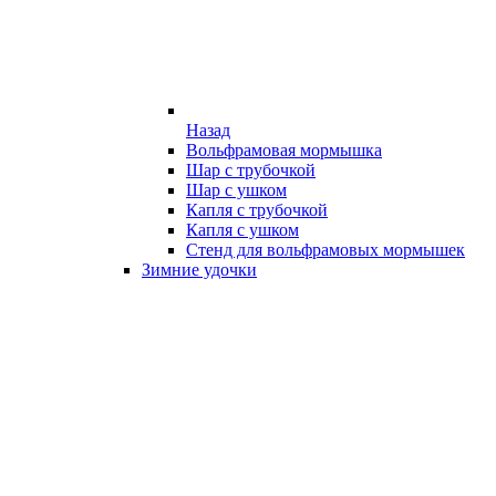
Назад
Вольфрамовая мормышка
Шар с трубочкой
Шар с ушком
Капля с трубочкой
Капля с ушком
Стенд для вольфрамовых мормышек
Зимние удочки