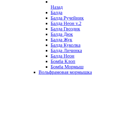
Назад
Балда
Балда Ручейник
Балда Неон v.2
Балда Гвоздик
Балда Дюк
Балда Жук
Балда Куколка
Балда Личинка
Балда Неон
Бомба Клоп
Бомба Мормыш
Вольфрамовая мормышка