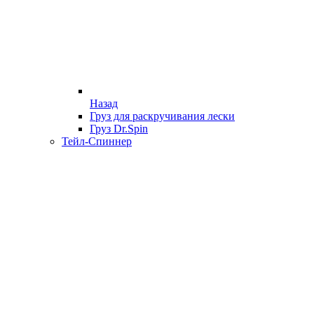
Назад
Груз для раскручивания лески
Груз Dr.Spin
Тейл-Спиннер