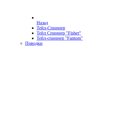
Назад
Тейл-Спиннер
Тейл Спиннер "Fisher"
Тейл-спиннер "Fantom"
Поводки