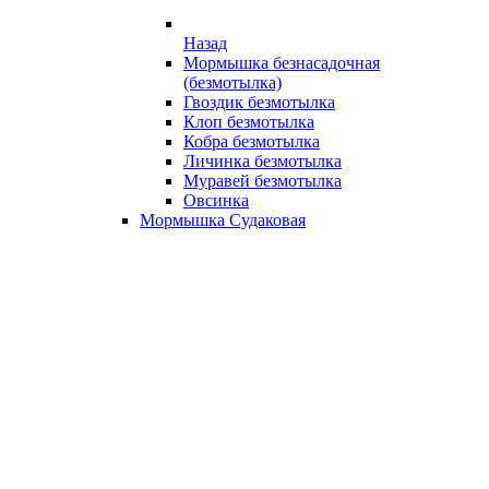
Назад
Мормышка безнасадочная
(безмотылка)
Гвоздик безмотылка
Клоп безмотылка
Кобра безмотылка
Личинка безмотылка
Муравей безмотылка
Овсинка
Мормышка Судаковая