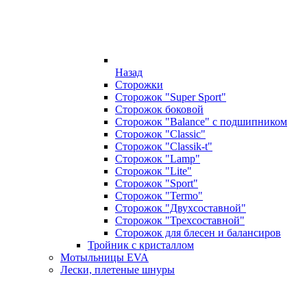
Назад
Сторожки
Сторожок "Super Sport"
Сторожок боковой
Сторожок "Balance" с подшипником
Сторожок "Classic"
Сторожок "Classik-t"
Сторожок "Lamp"
Сторожок "Lite"
Сторожок "Sport"
Сторожок "Termo"
Сторожок "Двухсоставной"
Сторожок "Трехсоставной"
Сторожок для блесен и балансиров
Тройник с кристаллом
Мотыльницы EVA
Лески, плетеные шнуры