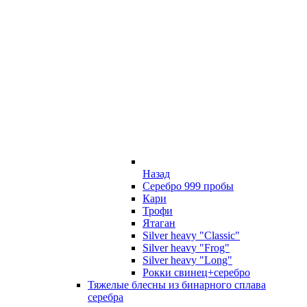
Назад
Серебро 999 пробы
Кари
Трофи
Ятаган
Silver heavy "Classic"
Silver heavy "Frog"
Silver heavy "Long"
Рокки свинец+серебро
Тяжелые блесны из бинарного сплава
серебра