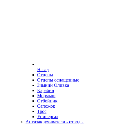
Назад
Отцепы
Отцепы оснащенные
Зимний Оливка
Карабин
Мормыш
Отбойник
Сапожок
Трос
Универсал
Антизакручиватели - отводы