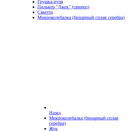
Грушка-пуля
Пилькер "Джек" (свинец)
Смитти
Микроколебалка (бинарный сплав серебра)
Назад
Микроколебалка (бинарный сплав
серебра)
Жук