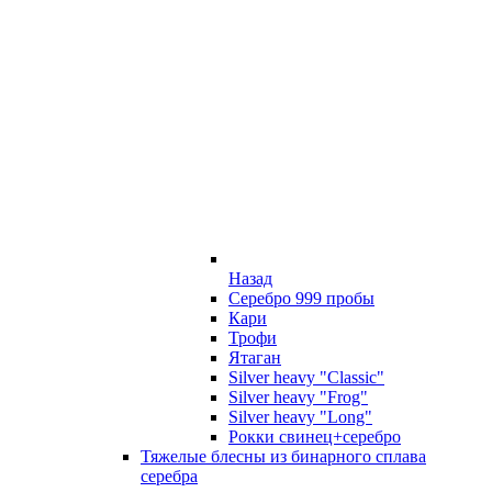
Назад
Серебро 999 пробы
Кари
Трофи
Ятаган
Silver heavy "Classic"
Silver heavy "Frog"
Silver heavy "Long"
Рокки свинец+серебро
Тяжелые блесны из бинарного сплава
серебра