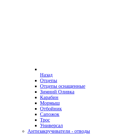
Назад
Отцепы
Отцепы оснащенные
Зимний Оливка
Карабин
Мормыш
Отбойник
Сапожок
Трос
Универсал
Антизакручиватели - отводы