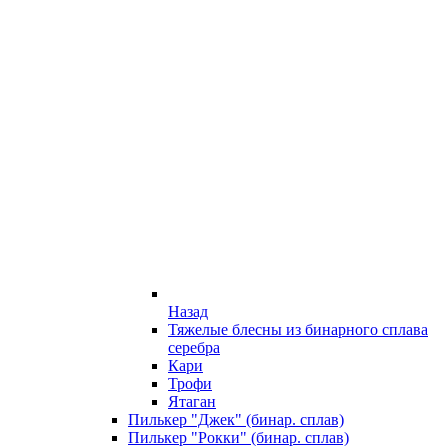
Назад
Тяжелые блесны из бинарного сплава
серебра
Кари
Трофи
Ятаган
Пилькер "Джек" (бинар. сплав)
Пилькер "Рокки" (бинар. сплав)