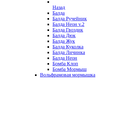
Назад
Балда
Балда Ручейник
Балда Неон v.2
Балда Гвоздик
Балда Дюк
Балда Жук
Балда Куколка
Балда Личинка
Балда Неон
Бомба Клоп
Бомба Мормыш
Вольфрамовая мормышка