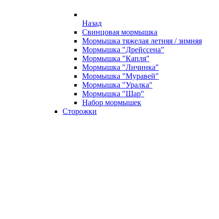
Назад
Свинцовая мормышка
Мормышка тяжелая летняя / зимняя
Мормышка "Дрейссена"
Мормышка "Капля"
Мормышка "Личинка"
Мормышка "Муравей"
Мормышка "Уралка"
Мормышка "Шар"
Набор мормышек
Сторожки