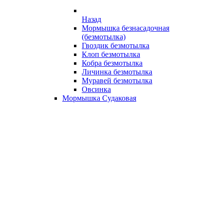
Назад
Мормышка безнасадочная
(безмотылка)
Гвоздик безмотылка
Клоп безмотылка
Кобра безмотылка
Личинка безмотылка
Муравей безмотылка
Овсинка
Мормышка Судаковая