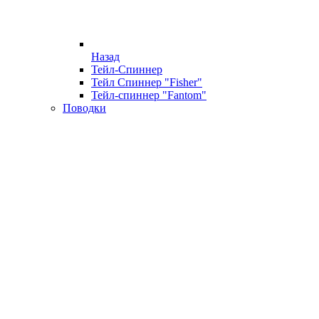
Назад
Тейл-Спиннер
Тейл Спиннер "Fisher"
Тейл-спиннер "Fantom"
Поводки