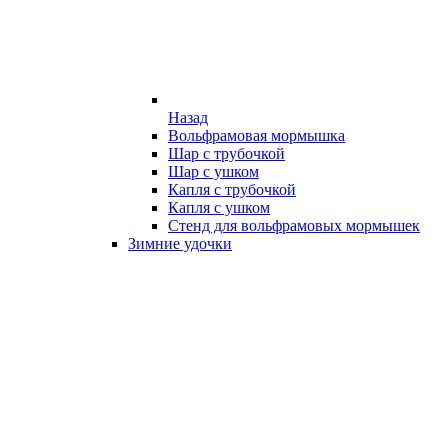
Назад
Вольфрамовая мормышка
Шар с трубочкой
Шар с ушком
Капля с трубочкой
Капля с ушком
Стенд для вольфрамовых мормышек
Зимние удочки