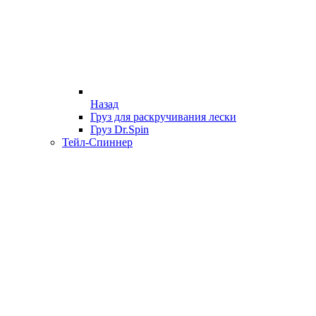
Назад
Груз для раскручивания лески
Груз Dr.Spin
Тейл-Спиннер