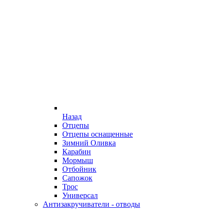
Назад
Отцепы
Отцепы оснащенные
Зимний Оливка
Карабин
Мормыш
Отбойник
Сапожок
Трос
Универсал
Антизакручиватели - отводы