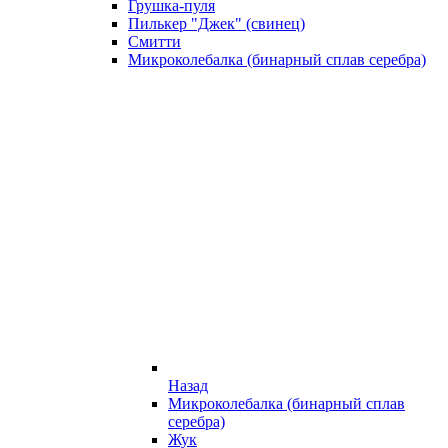
Грушка-пуля
Пилькер "Джек" (свинец)
Смитти
Микроколебалка (бинарный сплав серебра)
Назад
Микроколебалка (бинарный сплав
серебра)
Жук