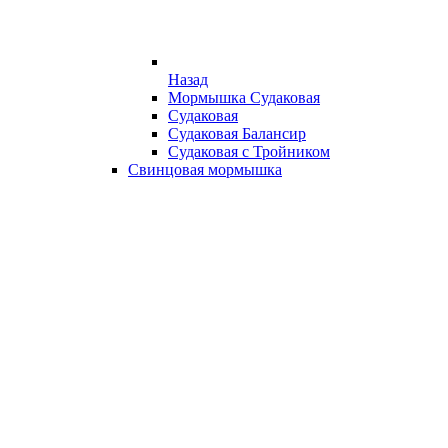
Назад
Мормышка Судаковая
Судаковая
Судаковая Балансир
Судаковая с Тройником
Свинцовая мормышка