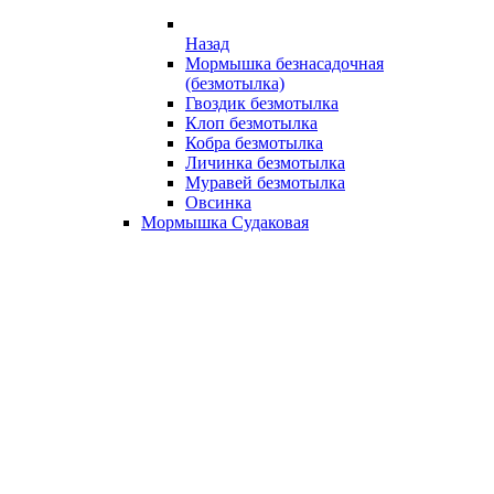
Назад
Мормышка безнасадочная
(безмотылка)
Гвоздик безмотылка
Клоп безмотылка
Кобра безмотылка
Личинка безмотылка
Муравей безмотылка
Овсинка
Мормышка Судаковая