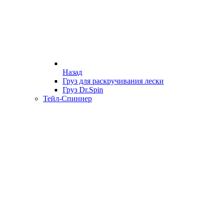
Назад
Груз для раскручивания лески
Груз Dr.Spin
Тейл-Спиннер