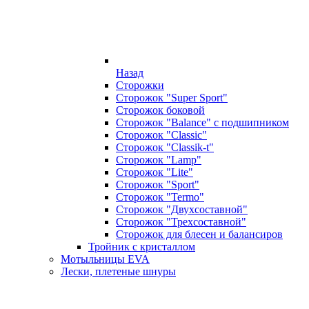
Назад
Сторожки
Сторожок "Super Sport"
Сторожок боковой
Сторожок "Balance" с подшипником
Сторожок "Classic"
Сторожок "Classik-t"
Сторожок "Lamp"
Сторожок "Lite"
Сторожок "Sport"
Сторожок "Termo"
Сторожок "Двухсоставной"
Сторожок "Трехсоставной"
Сторожок для блесен и балансиров
Тройник с кристаллом
Мотыльницы EVA
Лески, плетеные шнуры