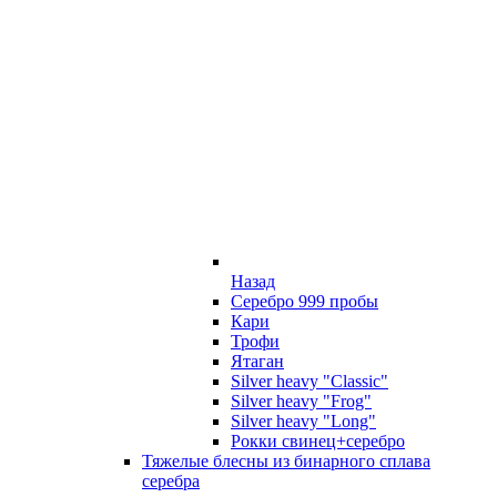
Назад
Серебро 999 пробы
Кари
Трофи
Ятаган
Silver heavy "Classic"
Silver heavy "Frog"
Silver heavy "Long"
Рокки свинец+серебро
Тяжелые блесны из бинарного сплава
серебра