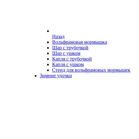
Назад
Вольфрамовая мормышка
Шар с трубочкой
Шар с ушком
Капля с трубочкой
Капля с ушком
Стенд для вольфрамовых мормышек
Зимние удочки