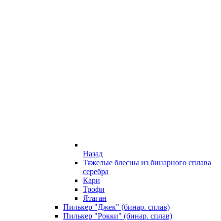
Назад
Тяжелые блесны из бинарного сплава
серебра
Кари
Трофи
Ятаган
Пилькер "Джек" (бинар. сплав)
Пилькер "Рокки" (бинар. сплав)