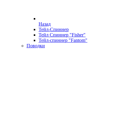
Назад
Тейл-Спиннер
Тейл Спиннер "Fisher"
Тейл-спиннер "Fantom"
Поводки