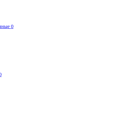
нные
0
0