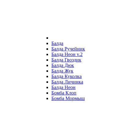
Балда
Балда Ручейник
Балда Неон v.2
Балда Гвоздик
Балда Дюк
Балда Жук
Балда Куколка
Балда Личинка
Балда Неон
Бомба Клоп
Бомба Мормыш