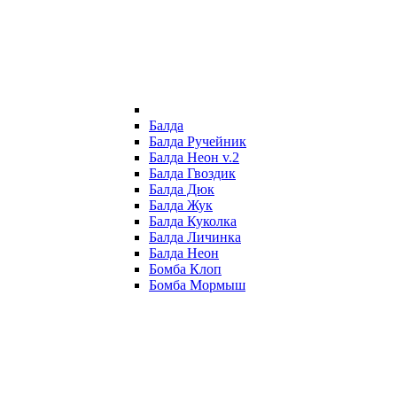
Балда
Балда Ручейник
Балда Неон v.2
Балда Гвоздик
Балда Дюк
Балда Жук
Балда Куколка
Балда Личинка
Балда Неон
Бомба Клоп
Бомба Мормыш