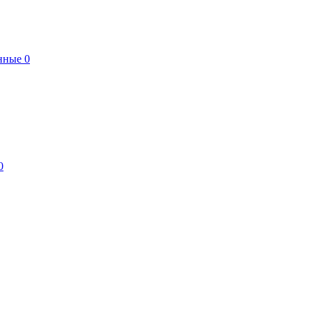
нные
0
0