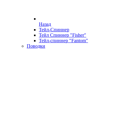
Назад
Тейл-Спиннер
Тейл Спиннер "Fisher"
Тейл-спиннер "Fantom"
Поводки