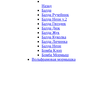
Назад
Балда
Балда Ручейник
Балда Неон v.2
Балда Гвоздик
Балда Дюк
Балда Жук
Балда Куколка
Балда Личинка
Балда Неон
Бомба Клоп
Бомба Мормыш
Вольфрамовая мормышка