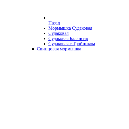
Назад
Мормышка Судаковая
Судаковая
Судаковая Балансир
Судаковая с Тройником
Свинцовая мормышка