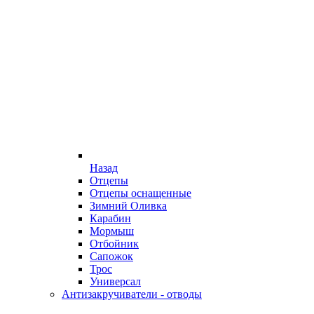
Назад
Отцепы
Отцепы оснащенные
Зимний Оливка
Карабин
Мормыш
Отбойник
Сапожок
Трос
Универсал
Антизакручиватели - отводы