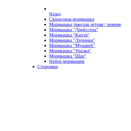
Назад
Свинцовая мормышка
Мормышка тяжелая летняя / зимняя
Мормышка "Дрейссена"
Мормышка "Капля"
Мормышка "Личинка"
Мормышка "Муравей"
Мормышка "Уралка"
Мормышка "Шар"
Набор мормышек
Сторожки