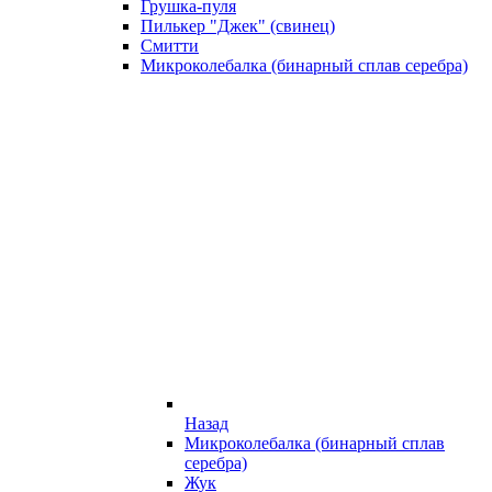
Грушка-пуля
Пилькер "Джек" (свинец)
Смитти
Микроколебалка (бинарный сплав серебра)
Назад
Микроколебалка (бинарный сплав
серебра)
Жук