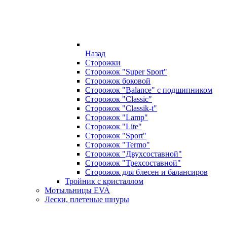
Назад
Сторожки
Сторожок "Super Sport"
Сторожок боковой
Сторожок "Balance" с подшипником
Сторожок "Classic"
Сторожок "Classik-t"
Сторожок "Lamp"
Сторожок "Lite"
Сторожок "Sport"
Сторожок "Termo"
Сторожок "Двухсоставной"
Сторожок "Трехсоставной"
Сторожок для блесен и балансиров
Тройник с кристаллом
Мотыльницы EVA
Лески, плетеные шнуры