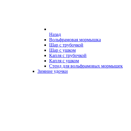
Назад
Вольфрамовая мормышка
Шар с трубочкой
Шар с ушком
Капля с трубочкой
Капля с ушком
Стенд для вольфрамовых мормышек
Зимние удочки