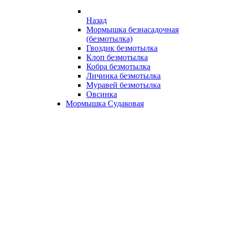
Назад
Мормышка безнасадочная
(безмотылка)
Гвоздик безмотылка
Клоп безмотылка
Кобра безмотылка
Личинка безмотылка
Муравей безмотылка
Овсинка
Мормышка Судаковая