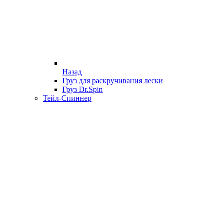
Назад
Груз для раскручивания лески
Груз Dr.Spin
Тейл-Спиннер