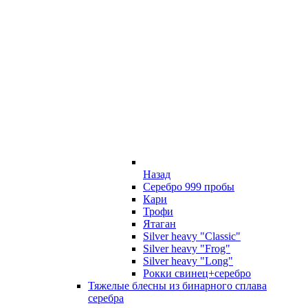
Назад
Серебро 999 пробы
Кари
Трофи
Ятаган
Silver heavy "Classic"
Silver heavy "Frog"
Silver heavy "Long"
Рокки свинец+серебро
Тяжелые блесны из бинарного сплава
серебра