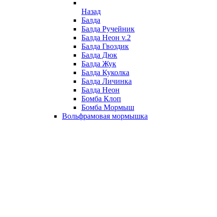
Назад
Балда
Балда Ручейник
Балда Неон v.2
Балда Гвоздик
Балда Дюк
Балда Жук
Балда Куколка
Балда Личинка
Балда Неон
Бомба Клоп
Бомба Мормыш
Вольфрамовая мормышка