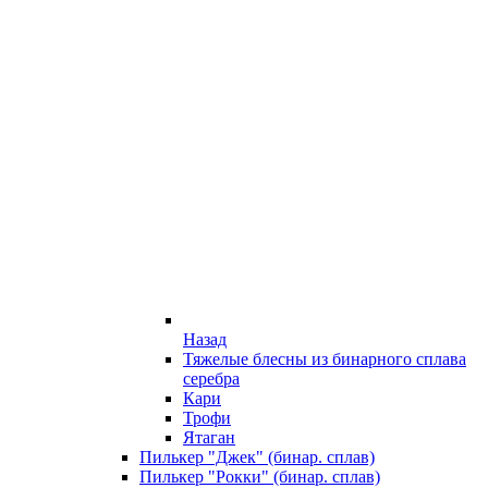
Назад
Тяжелые блесны из бинарного сплава
серебра
Кари
Трофи
Ятаган
Пилькер "Джек" (бинар. сплав)
Пилькер "Рокки" (бинар. сплав)