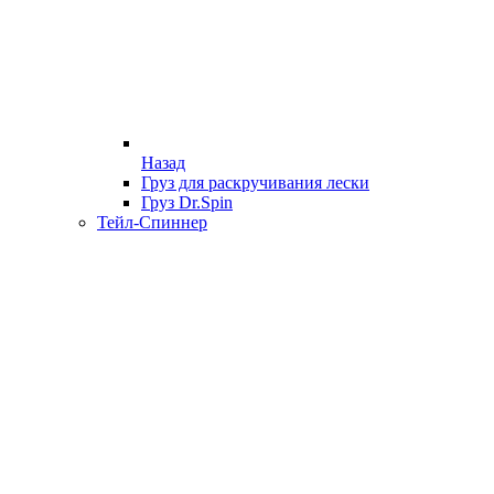
Назад
Груз для раскручивания лески
Груз Dr.Spin
Тейл-Спиннер