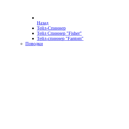
Назад
Тейл-Спиннер
Тейл Спиннер "Fisher"
Тейл-спиннер "Fantom"
Поводки