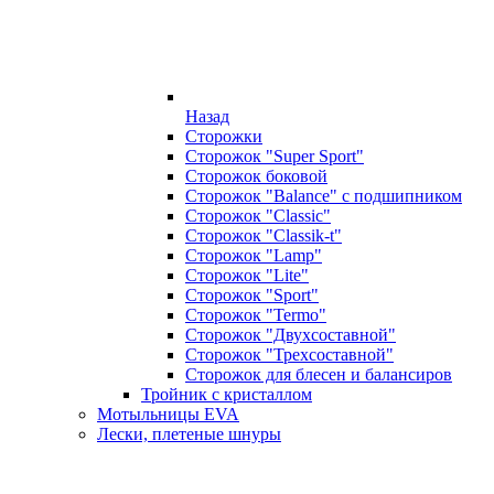
Назад
Сторожки
Сторожок "Super Sport"
Сторожок боковой
Сторожок "Balance" с подшипником
Сторожок "Classic"
Сторожок "Classik-t"
Сторожок "Lamp"
Сторожок "Lite"
Сторожок "Sport"
Сторожок "Termo"
Сторожок "Двухсоставной"
Сторожок "Трехсоставной"
Сторожок для блесен и балансиров
Тройник с кристаллом
Мотыльницы EVA
Лески, плетеные шнуры