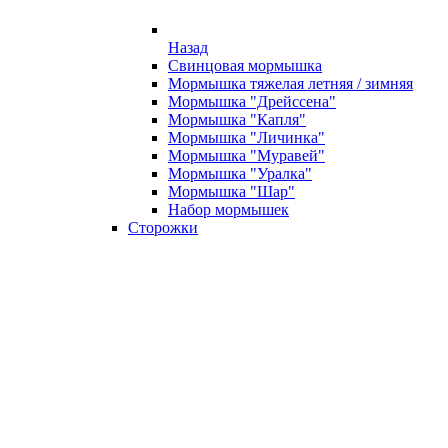
Назад
Свинцовая мормышка
Мормышка тяжелая летняя / зимняя
Мормышка "Дрейссена"
Мормышка "Капля"
Мормышка "Личинка"
Мормышка "Муравей"
Мормышка "Уралка"
Мормышка "Шар"
Набор мормышек
Сторожки