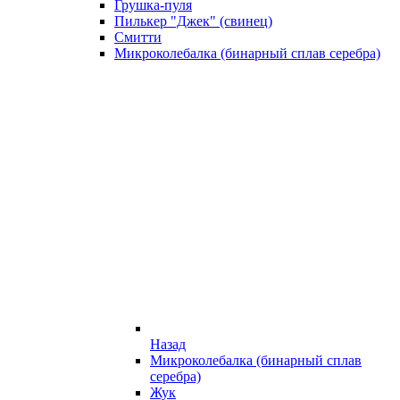
Грушка-пуля
Пилькер "Джек" (свинец)
Смитти
Микроколебалка (бинарный сплав серебра)
Назад
Микроколебалка (бинарный сплав
серебра)
Жук