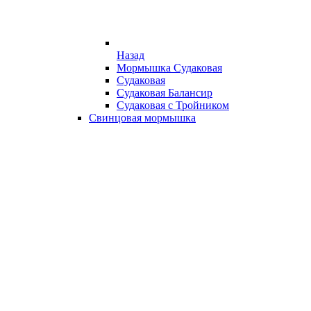
Назад
Мормышка Судаковая
Судаковая
Судаковая Балансир
Судаковая с Тройником
Свинцовая мормышка