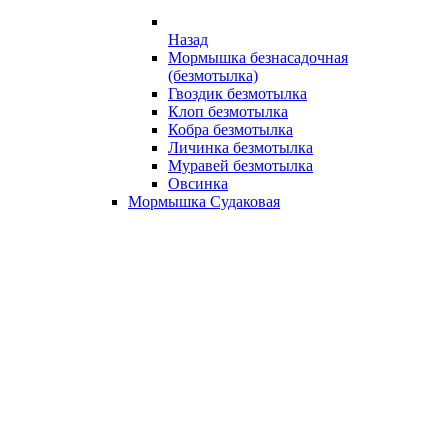
Назад
Мормышка безнасадочная
(безмотылка)
Гвоздик безмотылка
Клоп безмотылка
Кобра безмотылка
Личинка безмотылка
Муравей безмотылка
Овсинка
Мормышка Судаковая