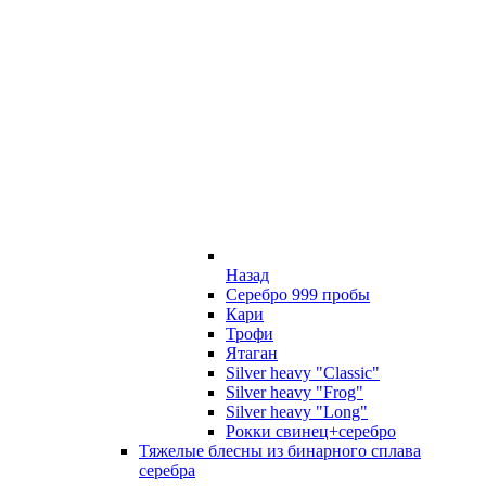
Назад
Серебро 999 пробы
Кари
Трофи
Ятаган
Silver heavy "Classic"
Silver heavy "Frog"
Silver heavy "Long"
Рокки свинец+серебро
Тяжелые блесны из бинарного сплава
серебра