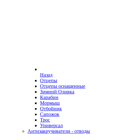
Назад
Отцепы
Отцепы оснащенные
Зимний Оливка
Карабин
Мормыш
Отбойник
Сапожок
Трос
Универсал
Антизакручиватели - отводы