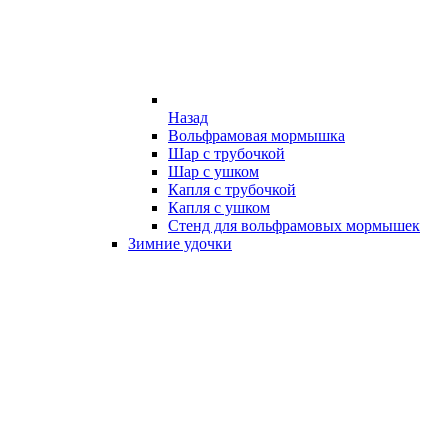
Назад
Вольфрамовая мормышка
Шар с трубочкой
Шар с ушком
Капля с трубочкой
Капля с ушком
Стенд для вольфрамовых мормышек
Зимние удочки