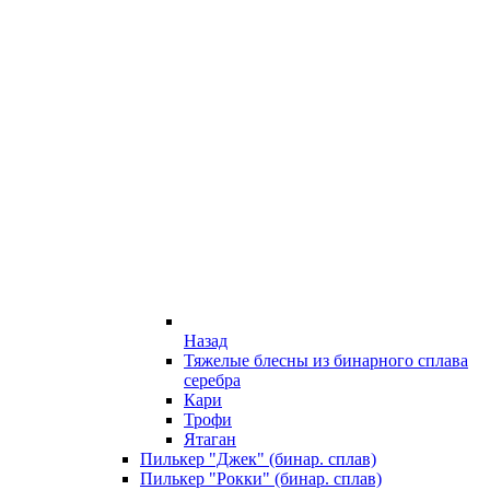
Назад
Тяжелые блесны из бинарного сплава
серебра
Кари
Трофи
Ятаган
Пилькер "Джек" (бинар. сплав)
Пилькер "Рокки" (бинар. сплав)