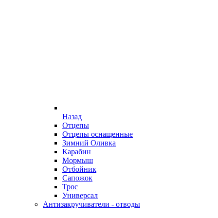
Назад
Отцепы
Отцепы оснащенные
Зимний Оливка
Карабин
Мормыш
Отбойник
Сапожок
Трос
Универсал
Антизакручиватели - отводы