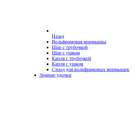
Назад
Вольфрамовая мормышка
Шар с трубочкой
Шар с ушком
Капля с трубочкой
Капля с ушком
Стенд для вольфрамовых мормышек
Зимние удочки