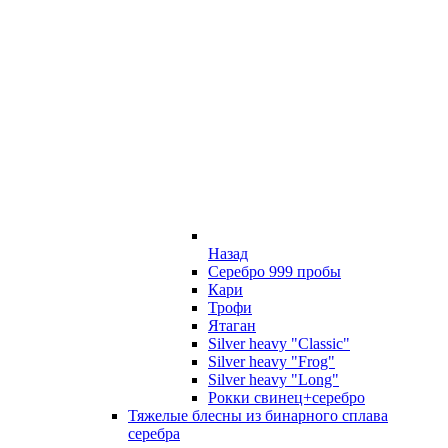
Назад
Серебро 999 пробы
Кари
Трофи
Ятаган
Silver heavy "Classic"
Silver heavy "Frog"
Silver heavy "Long"
Рокки свинец+серебро
Тяжелые блесны из бинарного сплава
серебра