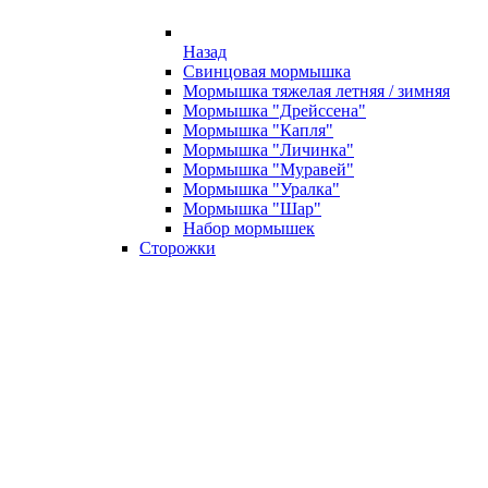
Назад
Свинцовая мормышка
Мормышка тяжелая летняя / зимняя
Мормышка "Дрейссена"
Мормышка "Капля"
Мормышка "Личинка"
Мормышка "Муравей"
Мормышка "Уралка"
Мормышка "Шар"
Набор мормышек
Сторожки