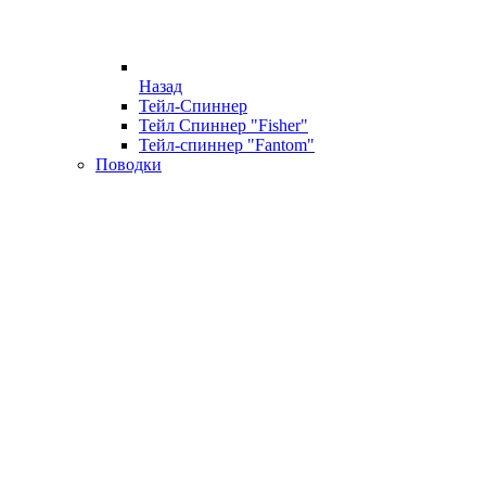
Назад
Тейл-Спиннер
Тейл Спиннер "Fisher"
Тейл-спиннер "Fantom"
Поводки