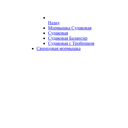
Назад
Мормышка Судаковая
Судаковая
Судаковая Балансир
Судаковая с Тройником
Свинцовая мормышка