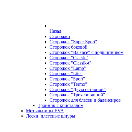
Назад
Сторожки
Сторожок "Super Sport"
Сторожок боковой
Сторожок "Balance" с подшипником
Сторожок "Classic"
Сторожок "Classik-t"
Сторожок "Lamp"
Сторожок "Lite"
Сторожок "Sport"
Сторожок "Termo"
Сторожок "Двухсоставной"
Сторожок "Трехсоставной"
Сторожок для блесен и балансиров
Тройник с кристаллом
Мотыльницы EVA
Лески, плетеные шнуры