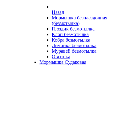
Назад
Мормышка безнасадочная
(безмотылка)
Гвоздик безмотылка
Клоп безмотылка
Кобра безмотылка
Личинка безмотылка
Муравей безмотылка
Овсинка
Мормышка Судаковая