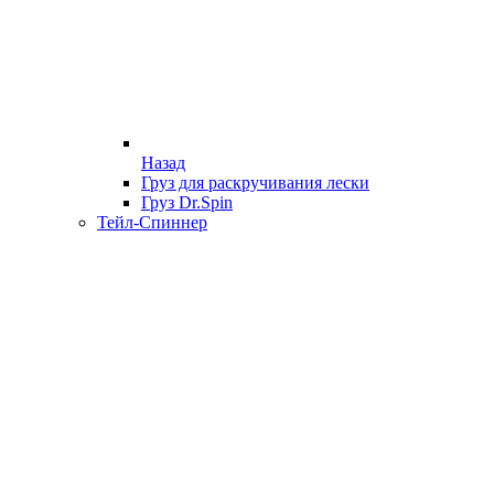
Назад
Груз для раскручивания лески
Груз Dr.Spin
Тейл-Спиннер