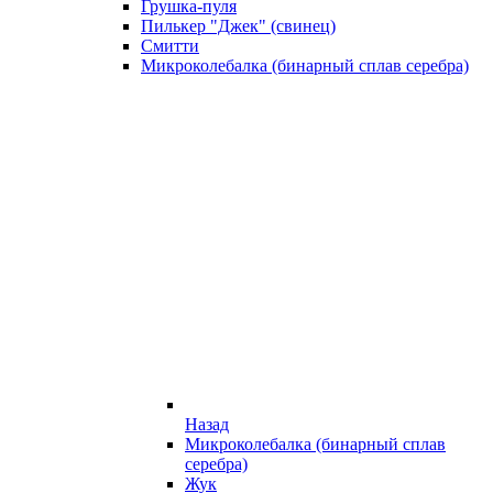
Грушка-пуля
Пилькер "Джек" (свинец)
Смитти
Микроколебалка (бинарный сплав серебра)
Назад
Микроколебалка (бинарный сплав
серебра)
Жук