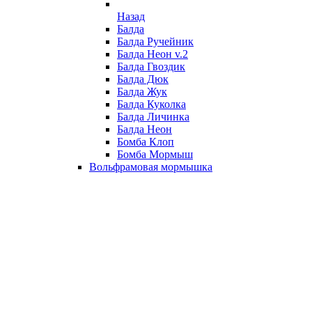
Назад
Балда
Балда Ручейник
Балда Неон v.2
Балда Гвоздик
Балда Дюк
Балда Жук
Балда Куколка
Балда Личинка
Балда Неон
Бомба Клоп
Бомба Мормыш
Вольфрамовая мормышка