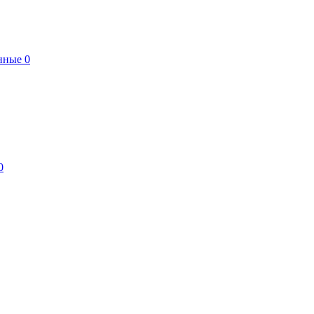
нные
0
0