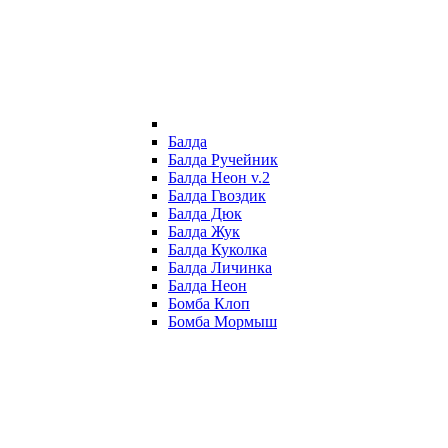
Балда
Балда Ручейник
Балда Неон v.2
Балда Гвоздик
Балда Дюк
Балда Жук
Балда Куколка
Балда Личинка
Балда Неон
Бомба Клоп
Бомба Мормыш