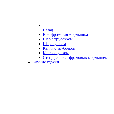
Назад
Вольфрамовая мормышка
Шар с трубочкой
Шар с ушком
Капля с трубочкой
Капля с ушком
Стенд для вольфрамовых мормышек
Зимние удочки