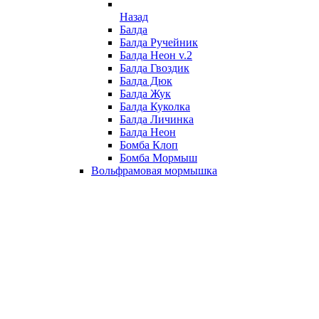
Назад
Балда
Балда Ручейник
Балда Неон v.2
Балда Гвоздик
Балда Дюк
Балда Жук
Балда Куколка
Балда Личинка
Балда Неон
Бомба Клоп
Бомба Мормыш
Вольфрамовая мормышка