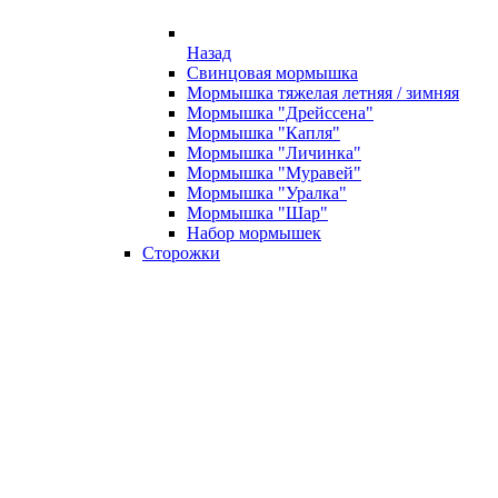
Назад
Свинцовая мормышка
Мормышка тяжелая летняя / зимняя
Мормышка "Дрейссена"
Мормышка "Капля"
Мормышка "Личинка"
Мормышка "Муравей"
Мормышка "Уралка"
Мормышка "Шар"
Набор мормышек
Сторожки