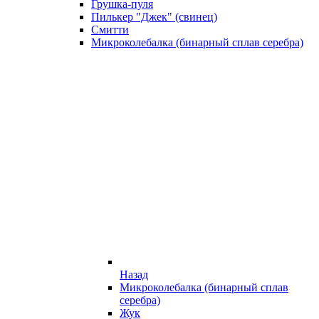
Грушка-пуля
Пилькер "Джек" (свинец)
Смитти
Микроколебалка (бинарный сплав серебра)
Назад
Микроколебалка (бинарный сплав
серебра)
Жук