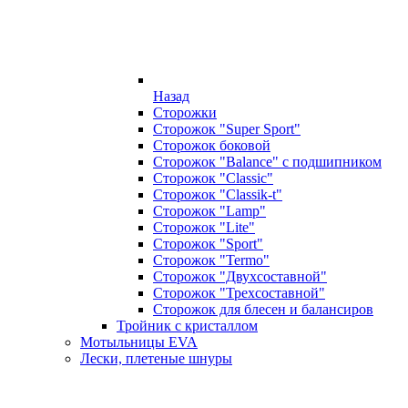
Назад
Сторожки
Сторожок "Super Sport"
Сторожок боковой
Сторожок "Balance" с подшипником
Сторожок "Classic"
Сторожок "Classik-t"
Сторожок "Lamp"
Сторожок "Lite"
Сторожок "Sport"
Сторожок "Termo"
Сторожок "Двухсоставной"
Сторожок "Трехсоставной"
Сторожок для блесен и балансиров
Тройник с кристаллом
Мотыльницы EVA
Лески, плетеные шнуры