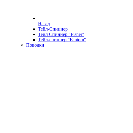
Назад
Тейл-Спиннер
Тейл Спиннер "Fisher"
Тейл-спиннер "Fantom"
Поводки