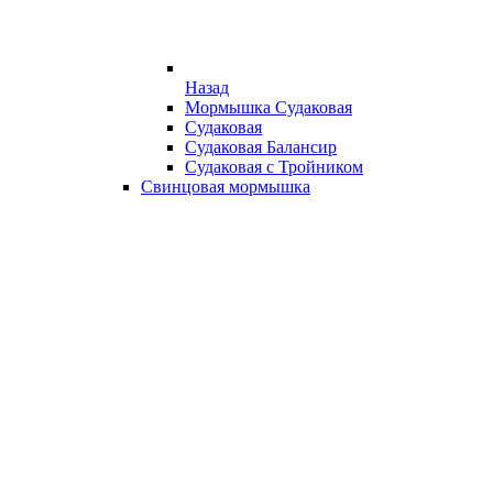
Назад
Мормышка Судаковая
Судаковая
Судаковая Балансир
Судаковая с Тройником
Свинцовая мормышка