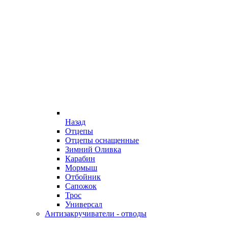
Назад
Отцепы
Отцепы оснащенные
Зимний Оливка
Карабин
Мормыш
Отбойник
Сапожок
Трос
Универсал
Антизакручиватели - отводы