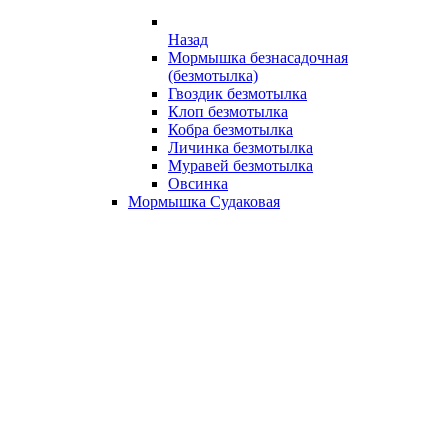
Назад
Мормышка безнасадочная
(безмотылка)
Гвоздик безмотылка
Клоп безмотылка
Кобра безмотылка
Личинка безмотылка
Муравей безмотылка
Овсинка
Мормышка Судаковая