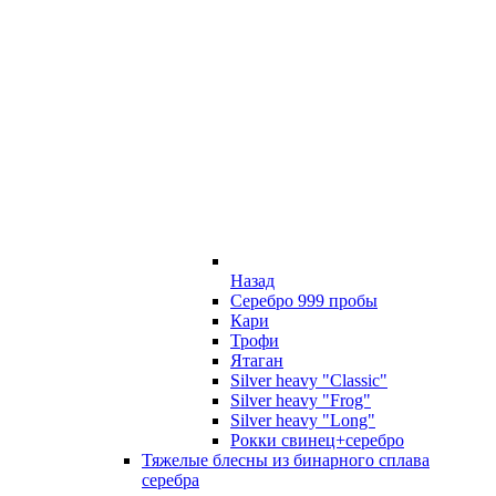
Назад
Серебро 999 пробы
Кари
Трофи
Ятаган
Silver heavy "Classic"
Silver heavy "Frog"
Silver heavy "Long"
Рокки свинец+серебро
Тяжелые блесны из бинарного сплава
серебра