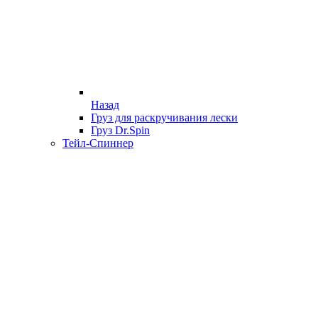
Назад
Груз для раскручивания лески
Груз Dr.Spin
Тейл-Спиннер