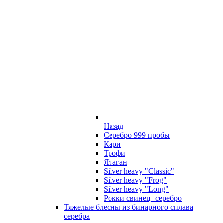
Назад
Серебро 999 пробы
Кари
Трофи
Ятаган
Silver heavy "Classic"
Silver heavy "Frog"
Silver heavy "Long"
Рокки свинец+серебро
Тяжелые блесны из бинарного сплава
серебра