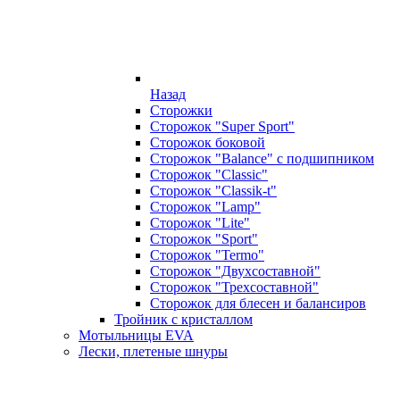
Назад
Сторожки
Сторожок "Super Sport"
Сторожок боковой
Сторожок "Balance" с подшипником
Сторожок "Classic"
Сторожок "Classik-t"
Сторожок "Lamp"
Сторожок "Lite"
Сторожок "Sport"
Сторожок "Termo"
Сторожок "Двухсоставной"
Сторожок "Трехсоставной"
Сторожок для блесен и балансиров
Тройник с кристаллом
Мотыльницы EVA
Лески, плетеные шнуры