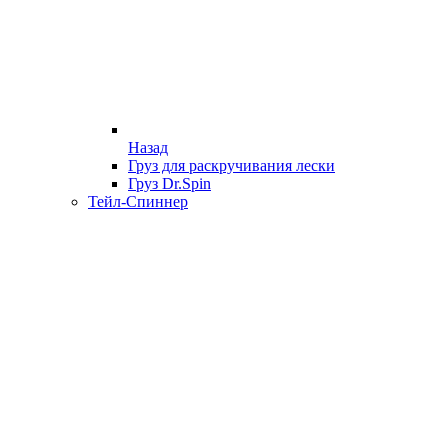
Назад
Груз для раскручивания лески
Груз Dr.Spin
Тейл-Спиннер