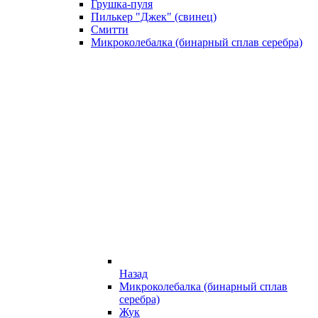
Грушка-пуля
Пилькер "Джек" (свинец)
Смитти
Микроколебалка (бинарный сплав серебра)
Назад
Микроколебалка (бинарный сплав
серебра)
Жук