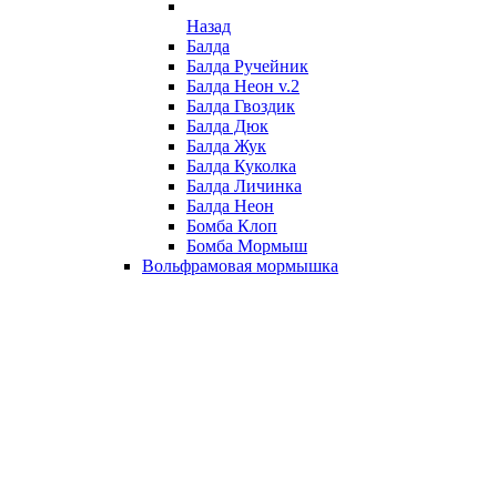
Назад
Балда
Балда Ручейник
Балда Неон v.2
Балда Гвоздик
Балда Дюк
Балда Жук
Балда Куколка
Балда Личинка
Балда Неон
Бомба Клоп
Бомба Мормыш
Вольфрамовая мормышка