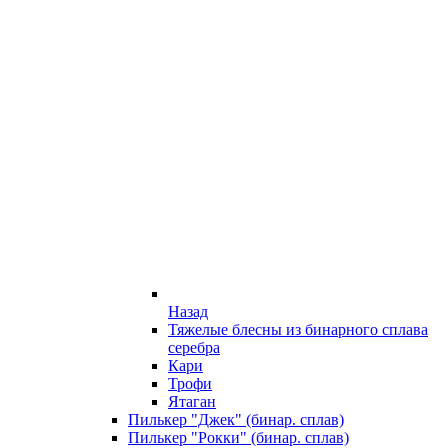
Назад
Тяжелые блесны из бинарного сплава
серебра
Кари
Трофи
Ятаган
Пилькер "Джек" (бинар. сплав)
Пилькер "Рокки" (бинар. сплав)