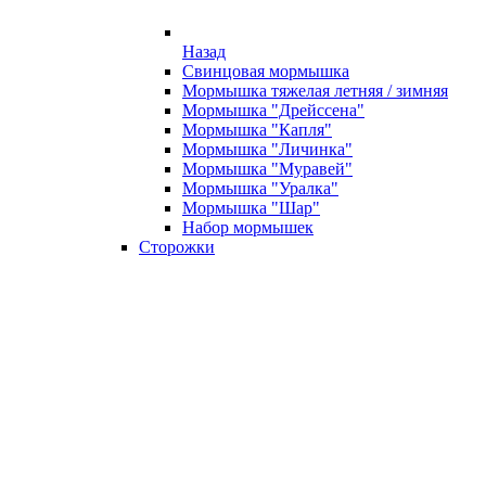
Назад
Свинцовая мормышка
Мормышка тяжелая летняя / зимняя
Мормышка "Дрейссена"
Мормышка "Капля"
Мормышка "Личинка"
Мормышка "Муравей"
Мормышка "Уралка"
Мормышка "Шар"
Набор мормышек
Сторожки