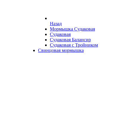
Назад
Мормышка Судаковая
Судаковая
Судаковая Балансир
Судаковая с Тройником
Свинцовая мормышка