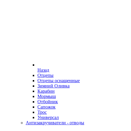
Назад
Отцепы
Отцепы оснащенные
Зимний Оливка
Карабин
Мормыш
Отбойник
Сапожок
Трос
Универсал
Антизакручиватели - отводы