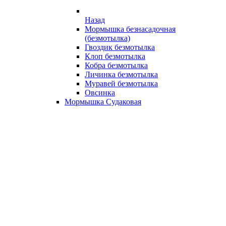
Назад
Мормышка безнасадочная
(безмотылка)
Гвоздик безмотылка
Клоп безмотылка
Кобра безмотылка
Личинка безмотылка
Муравей безмотылка
Овсинка
Мормышка Судаковая