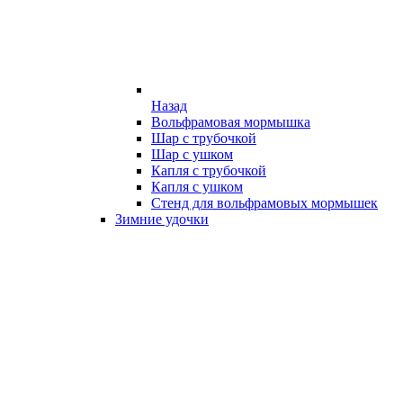
Назад
Вольфрамовая мормышка
Шар с трубочкой
Шар с ушком
Капля с трубочкой
Капля с ушком
Стенд для вольфрамовых мормышек
Зимние удочки