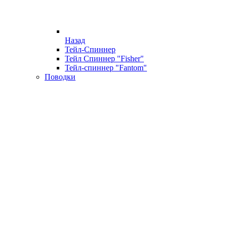
Назад
Тейл-Спиннер
Тейл Спиннер "Fisher"
Тейл-спиннер "Fantom"
Поводки