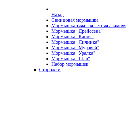
Назад
Свинцовая мормышка
Мормышка тяжелая летняя / зимняя
Мормышка "Дрейссена"
Мормышка "Капля"
Мормышка "Личинка"
Мормышка "Муравей"
Мормышка "Уралка"
Мормышка "Шар"
Набор мормышек
Сторожки