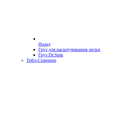
Назад
Груз для раскручивания лески
Груз Dr.Spin
Тейл-Спиннер