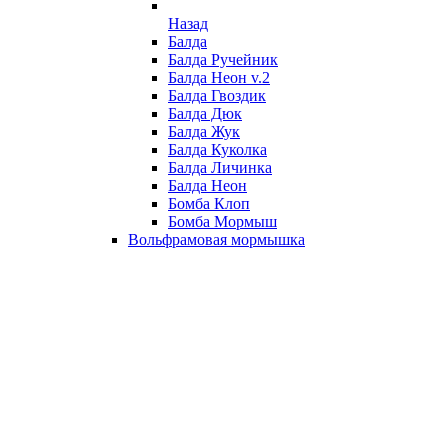
Назад
Балда
Балда Ручейник
Балда Неон v.2
Балда Гвоздик
Балда Дюк
Балда Жук
Балда Куколка
Балда Личинка
Балда Неон
Бомба Клоп
Бомба Мормыш
Вольфрамовая мормышка