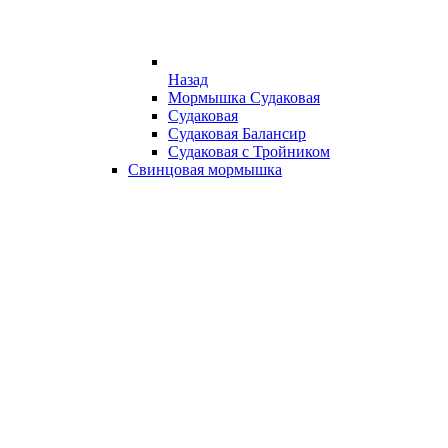
Назад
Мормышка Судаковая
Судаковая
Судаковая Балансир
Судаковая с Тройником
Свинцовая мормышка