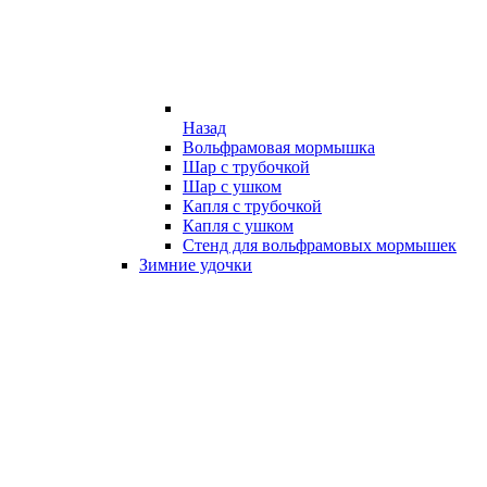
Назад
Вольфрамовая мормышка
Шар с трубочкой
Шар с ушком
Капля с трубочкой
Капля с ушком
Стенд для вольфрамовых мормышек
Зимние удочки