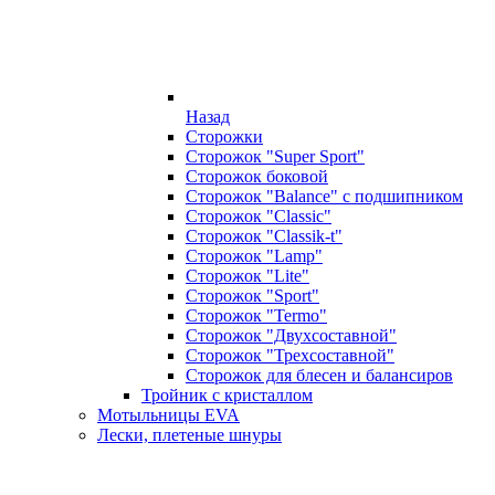
Назад
Сторожки
Сторожок "Super Sport"
Сторожок боковой
Сторожок "Balance" с подшипником
Сторожок "Classic"
Сторожок "Classik-t"
Сторожок "Lamp"
Сторожок "Lite"
Сторожок "Sport"
Сторожок "Termo"
Сторожок "Двухсоставной"
Сторожок "Трехсоставной"
Сторожок для блесен и балансиров
Тройник с кристаллом
Мотыльницы EVA
Лески, плетеные шнуры