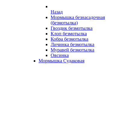
Назад
Мормышка безнасадочная
(безмотылка)
Гвоздик безмотылка
Клоп безмотылка
Кобра безмотылка
Личинка безмотылка
Муравей безмотылка
Овсинка
Мормышка Судаковая