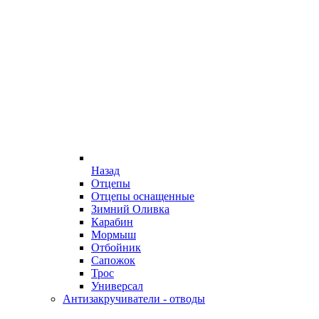
Назад
Отцепы
Отцепы оснащенные
Зимний Оливка
Карабин
Мормыш
Отбойник
Сапожок
Трос
Универсал
Антизакручиватели - отводы