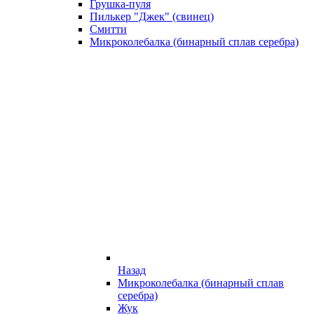
Грушка-пуля
Пилькер "Джек" (свинец)
Смитти
Микроколебалка (бинарный сплав серебра)
Назад
Микроколебалка (бинарный сплав
серебра)
Жук