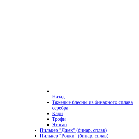
Назад
Тяжелые блесны из бинарного сплава
серебра
Кари
Трофи
Ятаган
Пилькер "Джек" (бинар. сплав)
Пилькер "Рокки" (бинар. сплав)