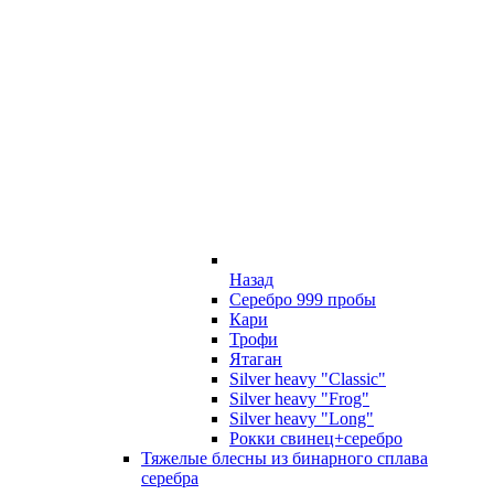
Назад
Серебро 999 пробы
Кари
Трофи
Ятаган
Silver heavy "Classic"
Silver heavy "Frog"
Silver heavy "Long"
Рокки свинец+серебро
Тяжелые блесны из бинарного сплава
серебра