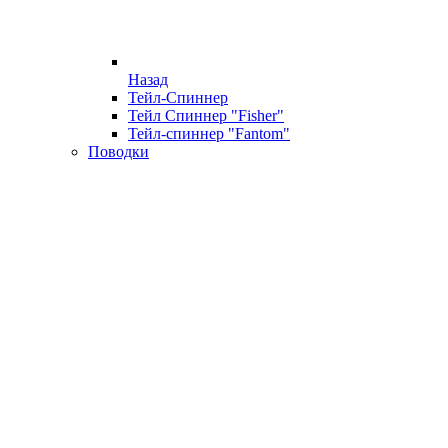
Назад
Тейл-Спиннер
Тейл Спиннер "Fisher"
Тейл-спиннер "Fantom"
Поводки