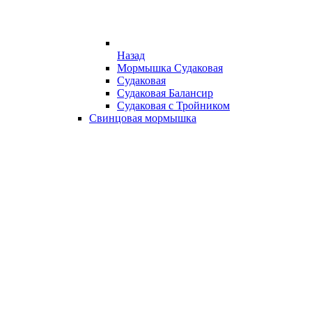
Назад
Мормышка Судаковая
Судаковая
Судаковая Балансир
Судаковая с Тройником
Свинцовая мормышка