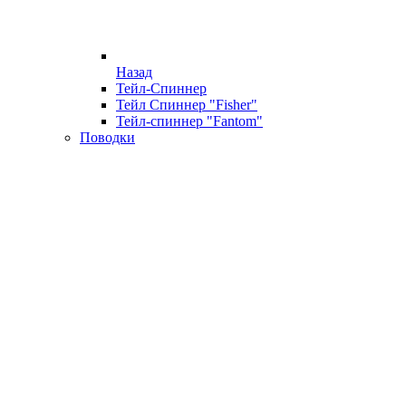
Назад
Тейл-Спиннер
Тейл Спиннер "Fisher"
Тейл-спиннер "Fantom"
Поводки