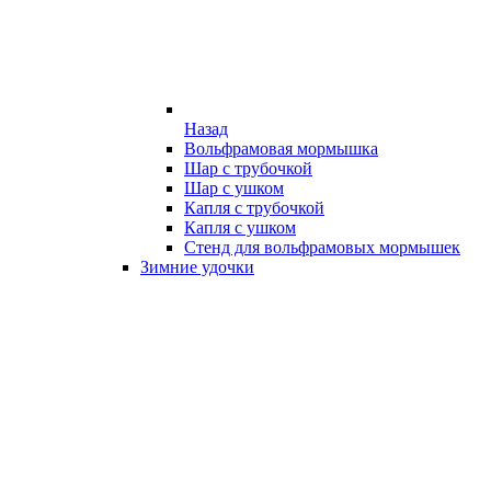
Назад
Вольфрамовая мормышка
Шар с трубочкой
Шар с ушком
Капля с трубочкой
Капля с ушком
Стенд для вольфрамовых мормышек
Зимние удочки