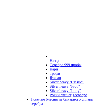
Назад
Серебро 999 пробы
Кари
Трофи
Ятаган
Silver heavy "Classic"
Silver heavy "Frog"
Silver heavy "Long"
Рокки свинец+серебро
Тяжелые блесны из бинарного сплава
серебра