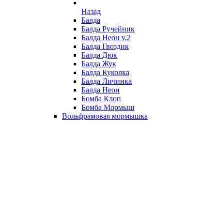
Назад
Балда
Балда Ручейник
Балда Неон v.2
Балда Гвоздик
Балда Дюк
Балда Жук
Балда Куколка
Балда Личинка
Балда Неон
Бомба Клоп
Бомба Мормыш
Вольфрамовая мормышка