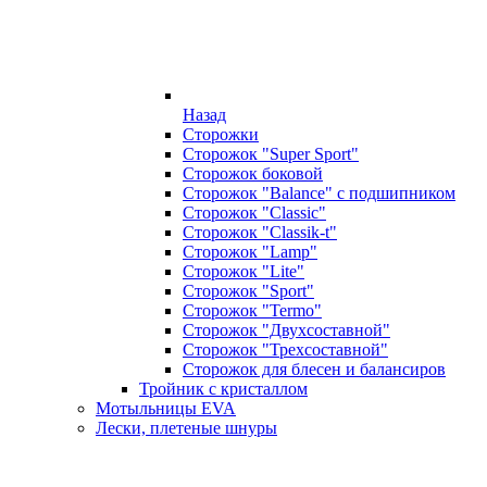
Назад
Сторожки
Сторожок "Super Sport"
Сторожок боковой
Сторожок "Balance" с подшипником
Сторожок "Classic"
Сторожок "Classik-t"
Сторожок "Lamp"
Сторожок "Lite"
Сторожок "Sport"
Сторожок "Termo"
Сторожок "Двухсоставной"
Сторожок "Трехсоставной"
Сторожок для блесен и балансиров
Тройник с кристаллом
Мотыльницы EVA
Лески, плетеные шнуры