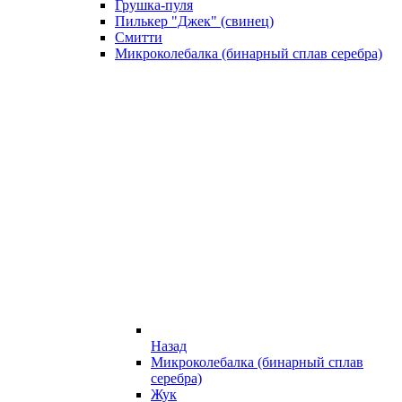
Грушка-пуля
Пилькер "Джек" (свинец)
Смитти
Микроколебалка (бинарный сплав серебра)
Назад
Микроколебалка (бинарный сплав
серебра)
Жук