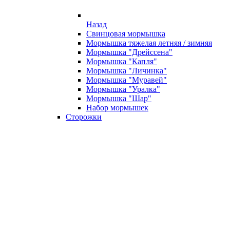
Назад
Свинцовая мормышка
Мормышка тяжелая летняя / зимняя
Мормышка "Дрейссена"
Мормышка "Капля"
Мормышка "Личинка"
Мормышка "Муравей"
Мормышка "Уралка"
Мормышка "Шар"
Набор мормышек
Сторожки