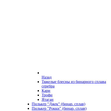
Назад
Тяжелые блесны из бинарного сплава
серебра
Кари
Трофи
Ятаган
Пилькер "Джек" (бинар. сплав)
Пилькер "Рокки" (бинар. сплав)