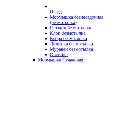
Назад
Мормышка безнасадочная
(безмотылка)
Гвоздик безмотылка
Клоп безмотылка
Кобра безмотылка
Личинка безмотылка
Муравей безмотылка
Овсинка
Мормышка Судаковая