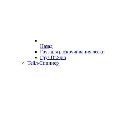
Назад
Груз для раскручивания лески
Груз Dr.Spin
Тейл-Спиннер