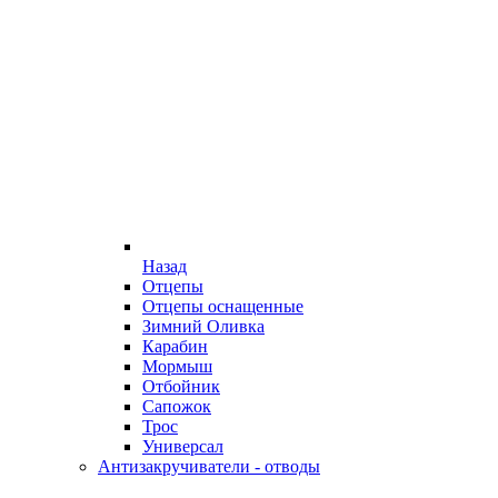
Назад
Отцепы
Отцепы оснащенные
Зимний Оливка
Карабин
Мормыш
Отбойник
Сапожок
Трос
Универсал
Антизакручиватели - отводы