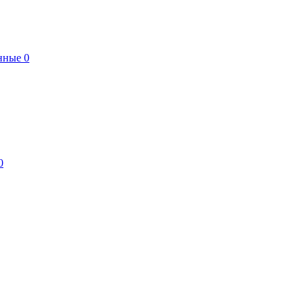
нные
0
0