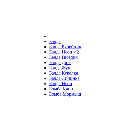
Балда
Балда Ручейник
Балда Неон v.2
Балда Гвоздик
Балда Дюк
Балда Жук
Балда Куколка
Балда Личинка
Балда Неон
Бомба Клоп
Бомба Мормыш