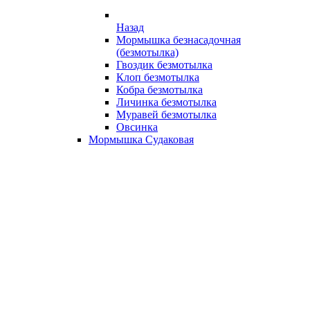
Назад
Мормышка безнасадочная
(безмотылка)
Гвоздик безмотылка
Клоп безмотылка
Кобра безмотылка
Личинка безмотылка
Муравей безмотылка
Овсинка
Мормышка Судаковая