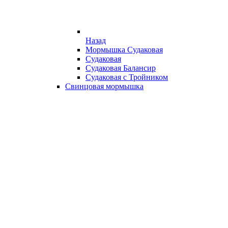
Назад
Мормышка Судаковая
Судаковая
Судаковая Балансир
Судаковая с Тройником
Свинцовая мормышка