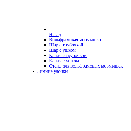
Назад
Вольфрамовая мормышка
Шар с трубочкой
Шар с ушком
Капля с трубочкой
Капля с ушком
Стенд для вольфрамовых мормышек
Зимние удочки