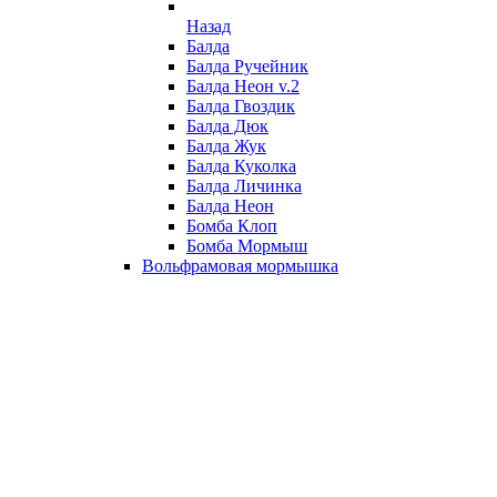
Назад
Балда
Балда Ручейник
Балда Неон v.2
Балда Гвоздик
Балда Дюк
Балда Жук
Балда Куколка
Балда Личинка
Балда Неон
Бомба Клоп
Бомба Мормыш
Вольфрамовая мормышка