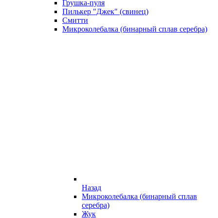
Грушка-пуля
Пилькер "Джек" (свинец)
Смитти
Микроколебалка (бинарный сплав серебра)
Назад
Микроколебалка (бинарный сплав
серебра)
Жук