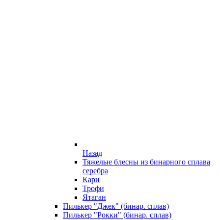
Назад
Тяжелые блесны из бинарного сплава
серебра
Кари
Трофи
Ятаган
Пилькер "Джек" (бинар. сплав)
Пилькер "Рокки" (бинар. сплав)