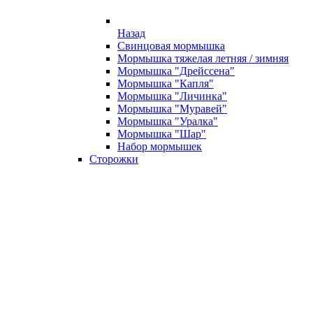
Назад
Свинцовая мормышка
Мормышка тяжелая летняя / зимняя
Мормышка "Дрейссена"
Мормышка "Капля"
Мормышка "Личинка"
Мормышка "Муравей"
Мормышка "Уралка"
Мормышка "Шар"
Набор мормышек
Сторожки