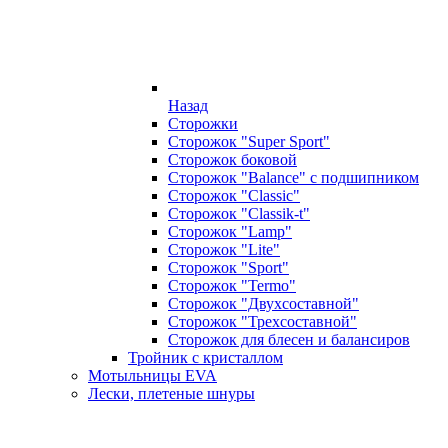
Назад
Сторожки
Сторожок "Super Sport"
Сторожок боковой
Сторожок "Balance" с подшипником
Сторожок "Classic"
Сторожок "Classik-t"
Сторожок "Lamp"
Сторожок "Lite"
Сторожок "Sport"
Сторожок "Termo"
Сторожок "Двухсоставной"
Сторожок "Трехсоставной"
Сторожок для блесен и балансиров
Тройник с кристаллом
Мотыльницы EVA
Лески, плетеные шнуры