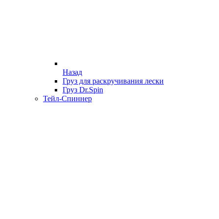
Назад
Груз для раскручивания лески
Груз Dr.Spin
Тейл-Спиннер