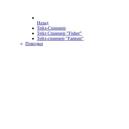
Назад
Тейл-Спиннер
Тейл Спиннер "Fisher"
Тейл-спиннер "Fantom"
Поводки