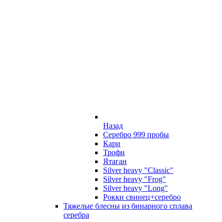
Назад
Серебро 999 пробы
Кари
Трофи
Ятаган
Silver heavy "Classic"
Silver heavy "Frog"
Silver heavy "Long"
Рокки свинец+серебро
Тяжелые блесны из бинарного сплава
серебра