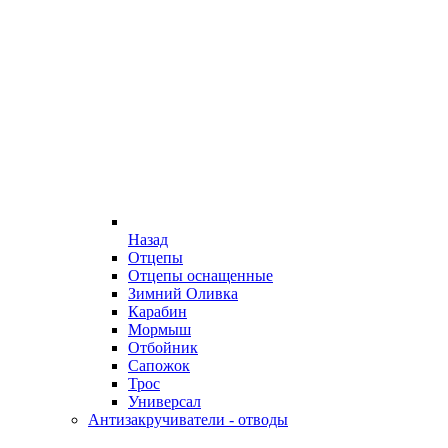
Назад
Отцепы
Отцепы оснащенные
Зимний Оливка
Карабин
Мормыш
Отбойник
Сапожок
Трос
Универсал
Антизакручиватели - отводы