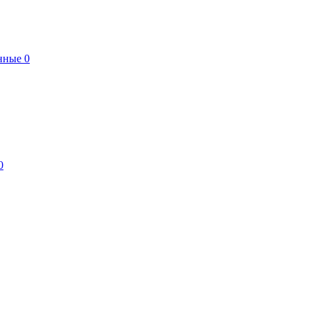
нные
0
0