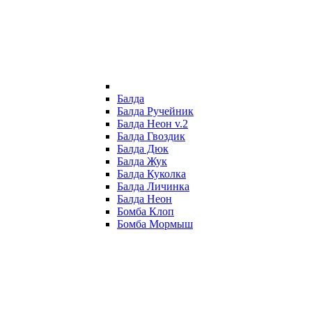
Балда
Балда Ручейник
Балда Неон v.2
Балда Гвоздик
Балда Дюк
Балда Жук
Балда Куколка
Балда Личинка
Балда Неон
Бомба Клоп
Бомба Мормыш