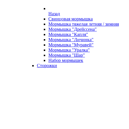
Назад
Свинцовая мормышка
Мормышка тяжелая летняя / зимняя
Мормышка "Дрейссена"
Мормышка "Капля"
Мормышка "Личинка"
Мормышка "Муравей"
Мормышка "Уралка"
Мормышка "Шар"
Набор мормышек
Сторожки