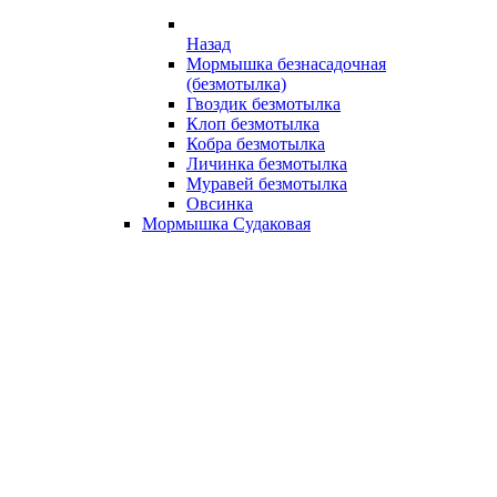
Назад
Мормышка безнасадочная
(безмотылка)
Гвоздик безмотылка
Клоп безмотылка
Кобра безмотылка
Личинка безмотылка
Муравей безмотылка
Овсинка
Мормышка Судаковая