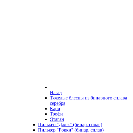
Назад
Тяжелые блесны из бинарного сплава
серебра
Кари
Трофи
Ятаган
Пилькер "Джек" (бинар. сплав)
Пилькер "Рокки" (бинар. сплав)