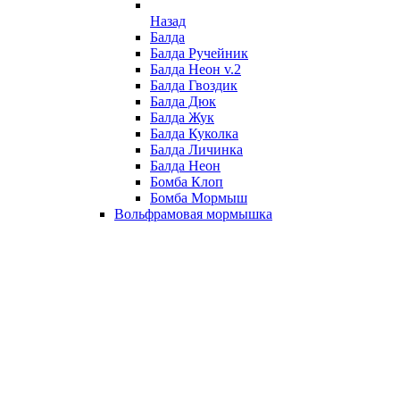
Назад
Балда
Балда Ручейник
Балда Неон v.2
Балда Гвоздик
Балда Дюк
Балда Жук
Балда Куколка
Балда Личинка
Балда Неон
Бомба Клоп
Бомба Мормыш
Вольфрамовая мормышка