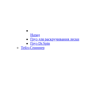
Назад
Груз для раскручивания лески
Груз Dr.Spin
Тейл-Спиннер