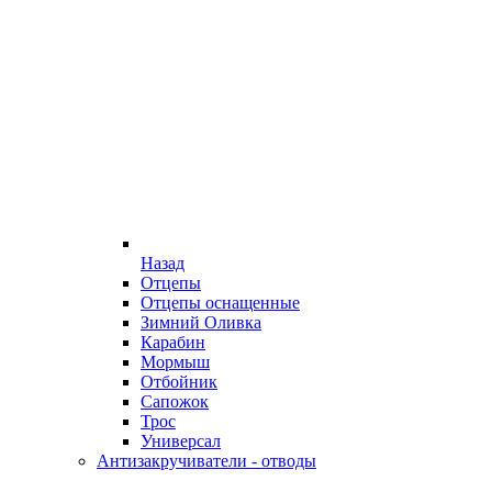
Назад
Отцепы
Отцепы оснащенные
Зимний Оливка
Карабин
Мормыш
Отбойник
Сапожок
Трос
Универсал
Антизакручиватели - отводы