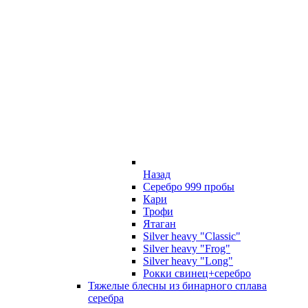
Назад
Серебро 999 пробы
Кари
Трофи
Ятаган
Silver heavy "Classic"
Silver heavy "Frog"
Silver heavy "Long"
Рокки свинец+серебро
Тяжелые блесны из бинарного сплава
серебра