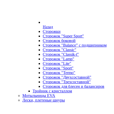
Назад
Сторожки
Сторожок "Super Sport"
Сторожок боковой
Сторожок "Balance" с подшипником
Сторожок "Classic"
Сторожок "Classik-t"
Сторожок "Lamp"
Сторожок "Lite"
Сторожок "Sport"
Сторожок "Termo"
Сторожок "Двухсоставной"
Сторожок "Трехсоставной"
Сторожок для блесен и балансиров
Тройник с кристаллом
Мотыльницы EVA
Лески, плетеные шнуры