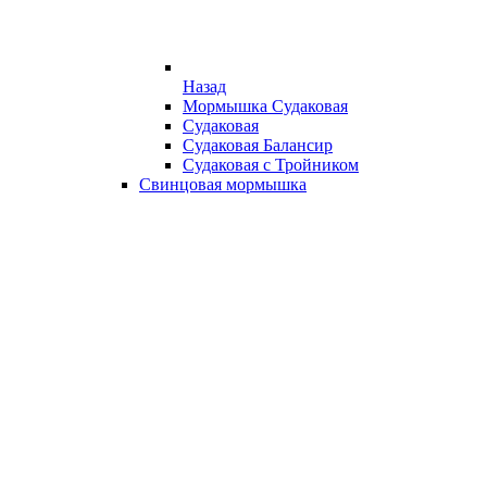
Назад
Мормышка Судаковая
Судаковая
Судаковая Балансир
Судаковая с Тройником
Свинцовая мормышка