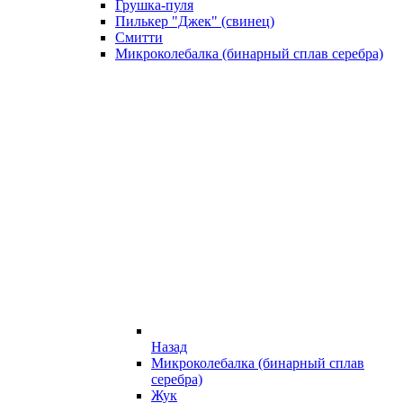
Грушка-пуля
Пилькер "Джек" (свинец)
Смитти
Микроколебалка (бинарный сплав серебра)
Назад
Микроколебалка (бинарный сплав
серебра)
Жук