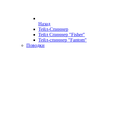
Назад
Тейл-Спиннер
Тейл Спиннер "Fisher"
Тейл-спиннер "Fantom"
Поводки