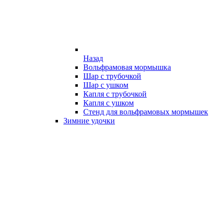
Назад
Вольфрамовая мормышка
Шар с трубочкой
Шар с ушком
Капля с трубочкой
Капля с ушком
Стенд для вольфрамовых мормышек
Зимние удочки