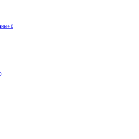
нные
0
0