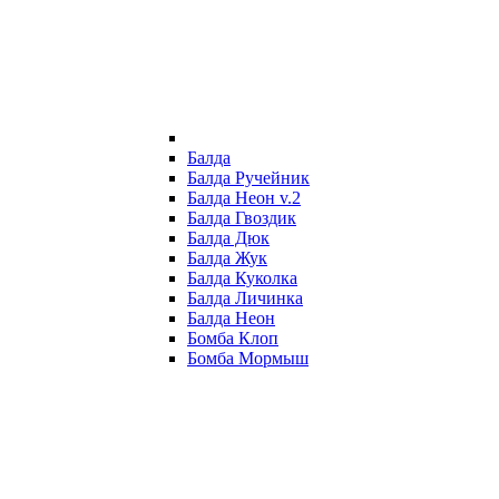
Балда
Балда Ручейник
Балда Неон v.2
Балда Гвоздик
Балда Дюк
Балда Жук
Балда Куколка
Балда Личинка
Балда Неон
Бомба Клоп
Бомба Мормыш