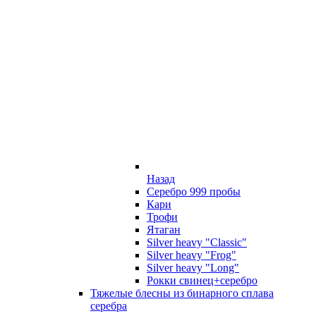
Назад
Серебро 999 пробы
Кари
Трофи
Ятаган
Silver heavy "Classic"
Silver heavy "Frog"
Silver heavy "Long"
Рокки свинец+серебро
Тяжелые блесны из бинарного сплава
серебра