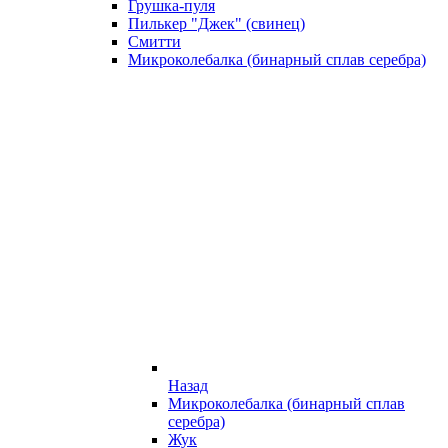
Грушка-пуля
Пилькер "Джек" (свинец)
Смитти
Микроколебалка (бинарный сплав серебра)
Назад
Микроколебалка (бинарный сплав
серебра)
Жук