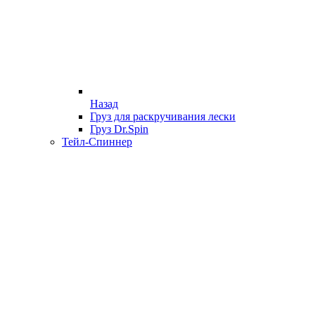
Назад
Груз для раскручивания лески
Груз Dr.Spin
Тейл-Спиннер