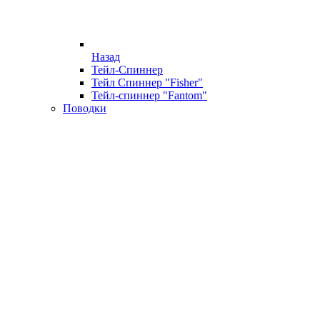
Назад
Тейл-Спиннер
Тейл Спиннер "Fisher"
Тейл-спиннер "Fantom"
Поводки