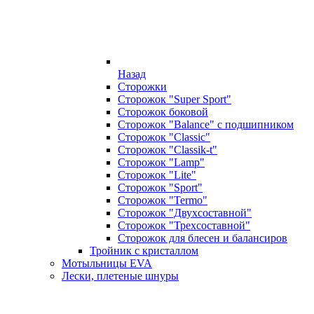
Назад
Сторожки
Сторожок "Super Sport"
Сторожок боковой
Сторожок "Balance" с подшипником
Сторожок "Classic"
Сторожок "Classik-t"
Сторожок "Lamp"
Сторожок "Lite"
Сторожок "Sport"
Сторожок "Termo"
Сторожок "Двухсоставной"
Сторожок "Трехсоставной"
Сторожок для блесен и балансиров
Тройник с кристаллом
Мотыльницы EVA
Лески, плетеные шнуры