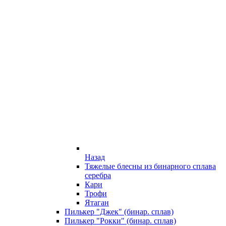
Назад
Тяжелые блесны из бинарного сплава
серебра
Кари
Трофи
Ятаган
Пилькер "Джек" (бинар. сплав)
Пилькер "Рокки" (бинар. сплав)