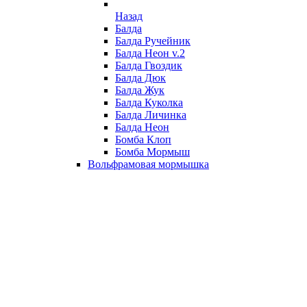
Назад
Балда
Балда Ручейник
Балда Неон v.2
Балда Гвоздик
Балда Дюк
Балда Жук
Балда Куколка
Балда Личинка
Балда Неон
Бомба Клоп
Бомба Мормыш
Вольфрамовая мормышка