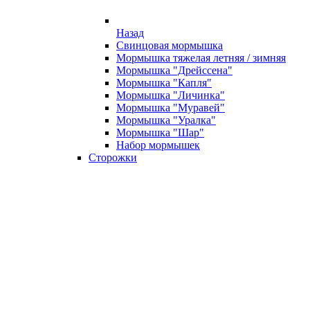
Назад
Свинцовая мормышка
Мормышка тяжелая летняя / зимняя
Мормышка "Дрейссена"
Мормышка "Капля"
Мормышка "Личинка"
Мормышка "Муравей"
Мормышка "Уралка"
Мормышка "Шар"
Набор мормышек
Сторожки