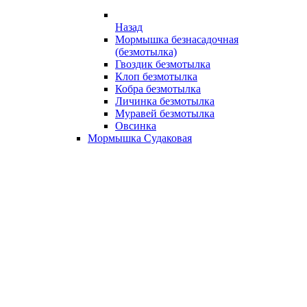
Назад
Мормышка безнасадочная
(безмотылка)
Гвоздик безмотылка
Клоп безмотылка
Кобра безмотылка
Личинка безмотылка
Муравей безмотылка
Овсинка
Мормышка Судаковая