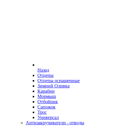
Назад
Отцепы
Отцепы оснащенные
Зимний Оливка
Карабин
Мормыш
Отбойник
Сапожок
Трос
Универсал
Антизакручиватели - отводы