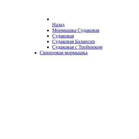
Назад
Мормышка Судаковая
Судаковая
Судаковая Балансир
Судаковая с Тройником
Свинцовая мормышка