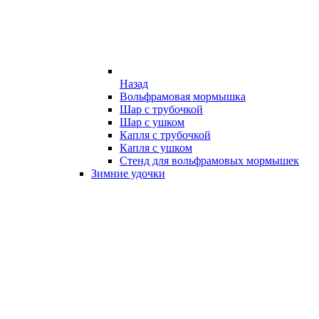
Назад
Вольфрамовая мормышка
Шар с трубочкой
Шар с ушком
Капля с трубочкой
Капля с ушком
Стенд для вольфрамовых мормышек
Зимние удочки