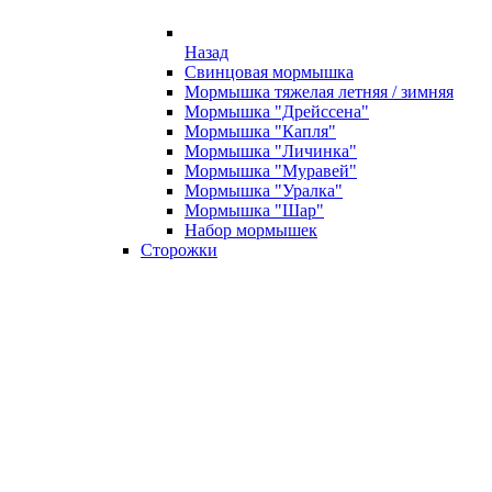
Назад
Свинцовая мормышка
Мормышка тяжелая летняя / зимняя
Мормышка "Дрейссена"
Мормышка "Капля"
Мормышка "Личинка"
Мормышка "Муравей"
Мормышка "Уралка"
Мормышка "Шар"
Набор мормышек
Сторожки