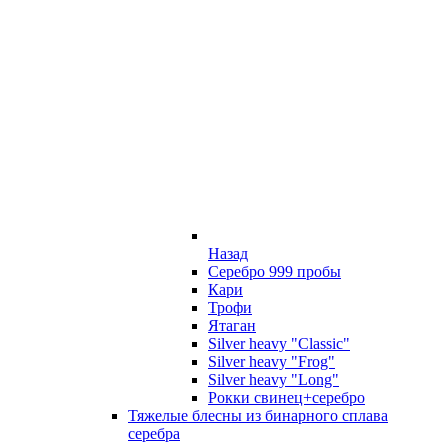
Назад
Серебро 999 пробы
Кари
Трофи
Ятаган
Silver heavy "Classic"
Silver heavy "Frog"
Silver heavy "Long"
Рокки свинец+серебро
Тяжелые блесны из бинарного сплава
серебра