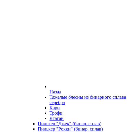
Назад
Тяжелые блесны из бинарного сплава
серебра
Кари
Трофи
Ятаган
Пилькер "Джек" (бинар. сплав)
Пилькер "Рокки" (бинар. сплав)