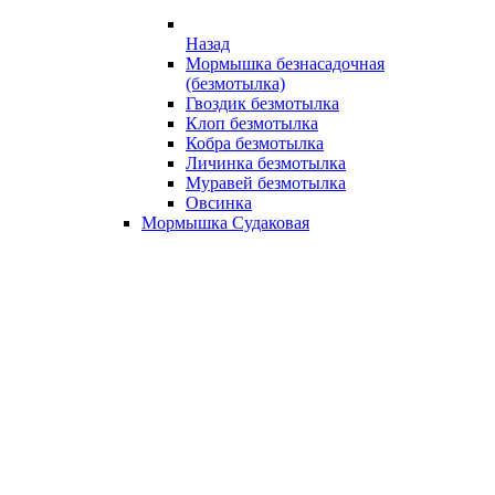
Назад
Мормышка безнасадочная
(безмотылка)
Гвоздик безмотылка
Клоп безмотылка
Кобра безмотылка
Личинка безмотылка
Муравей безмотылка
Овсинка
Мормышка Судаковая