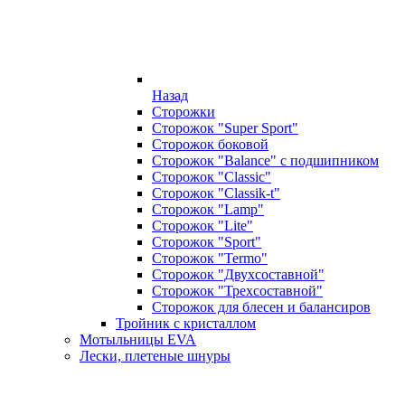
Назад
Сторожки
Сторожок "Super Sport"
Сторожок боковой
Сторожок "Balance" с подшипником
Сторожок "Classic"
Сторожок "Classik-t"
Сторожок "Lamp"
Сторожок "Lite"
Сторожок "Sport"
Сторожок "Termo"
Сторожок "Двухсоставной"
Сторожок "Трехсоставной"
Сторожок для блесен и балансиров
Тройник с кристаллом
Мотыльницы EVA
Лески, плетеные шнуры