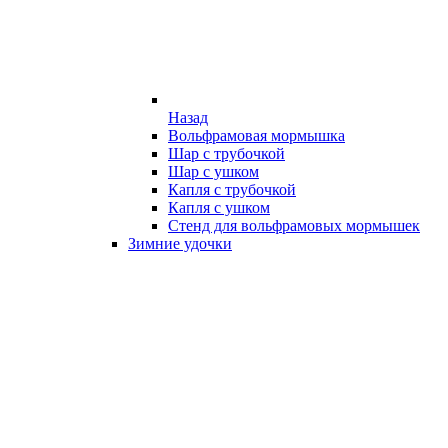
Назад
Вольфрамовая мормышка
Шар с трубочкой
Шар с ушком
Капля с трубочкой
Капля с ушком
Стенд для вольфрамовых мормышек
Зимние удочки