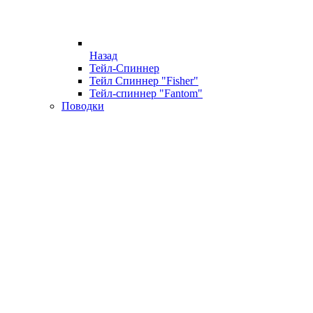
Назад
Тейл-Спиннер
Тейл Спиннер "Fisher"
Тейл-спиннер "Fantom"
Поводки