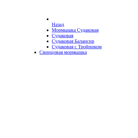
Назад
Мормышка Судаковая
Судаковая
Судаковая Балансир
Судаковая с Тройником
Свинцовая мормышка