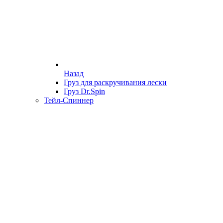
Назад
Груз для раскручивания лески
Груз Dr.Spin
Тейл-Спиннер