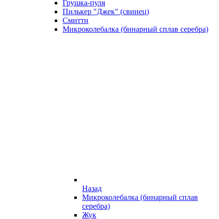
Грушка-пуля
Пилькер "Джек" (свинец)
Смитти
Микроколебалка (бинарный сплав серебра)
Назад
Микроколебалка (бинарный сплав
серебра)
Жук