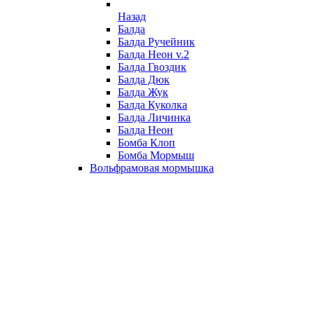
Назад
Балда
Балда Ручейник
Балда Неон v.2
Балда Гвоздик
Балда Дюк
Балда Жук
Балда Куколка
Балда Личинка
Балда Неон
Бомба Клоп
Бомба Мормыш
Вольфрамовая мормышка