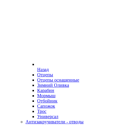
Назад
Отцепы
Отцепы оснащенные
Зимний Оливка
Карабин
Мормыш
Отбойник
Сапожок
Трос
Универсал
Антизакручиватели - отводы