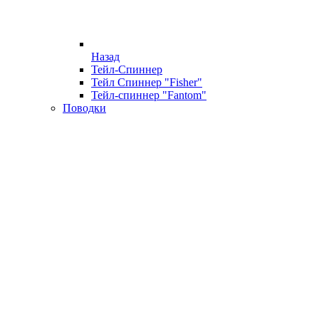
Назад
Тейл-Спиннер
Тейл Спиннер "Fisher"
Тейл-спиннер "Fantom"
Поводки