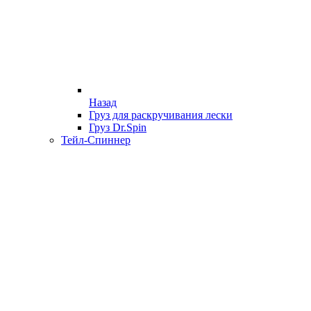
Назад
Груз для раскручивания лески
Груз Dr.Spin
Тейл-Спиннер