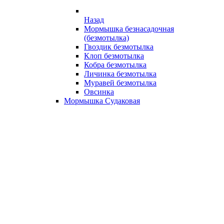
Назад
Мормышка безнасадочная
(безмотылка)
Гвоздик безмотылка
Клоп безмотылка
Кобра безмотылка
Личинка безмотылка
Муравей безмотылка
Овсинка
Мормышка Судаковая