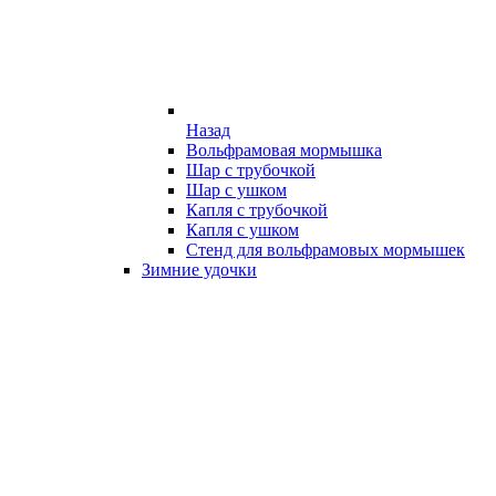
Назад
Вольфрамовая мормышка
Шар с трубочкой
Шар с ушком
Капля с трубочкой
Капля с ушком
Стенд для вольфрамовых мормышек
Зимние удочки