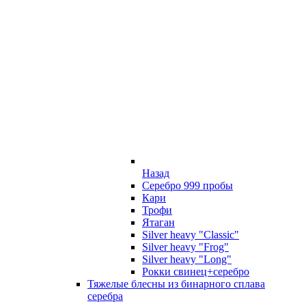
Назад
Серебро 999 пробы
Кари
Трофи
Ятаган
Silver heavy "Classic"
Silver heavy "Frog"
Silver heavy "Long"
Рокки свинец+серебро
Тяжелые блесны из бинарного сплава
серебра