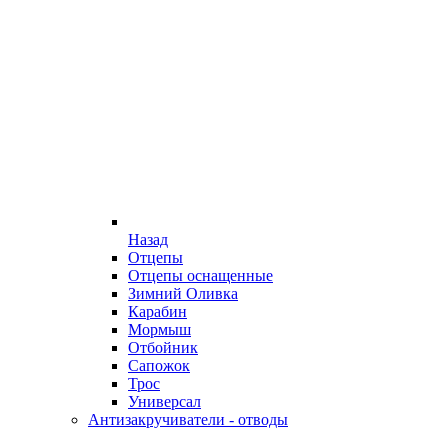
Назад
Отцепы
Отцепы оснащенные
Зимний Оливка
Карабин
Мормыш
Отбойник
Сапожок
Трос
Универсал
Антизакручиватели - отводы