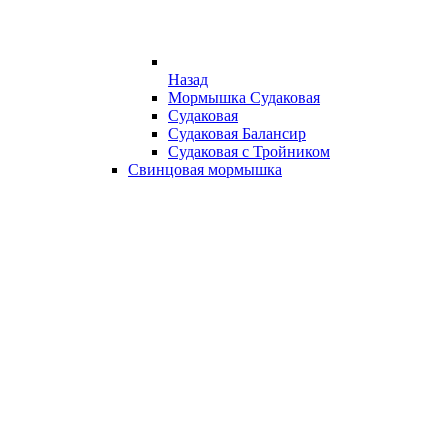
Назад
Мормышка Судаковая
Судаковая
Судаковая Балансир
Судаковая с Тройником
Свинцовая мормышка