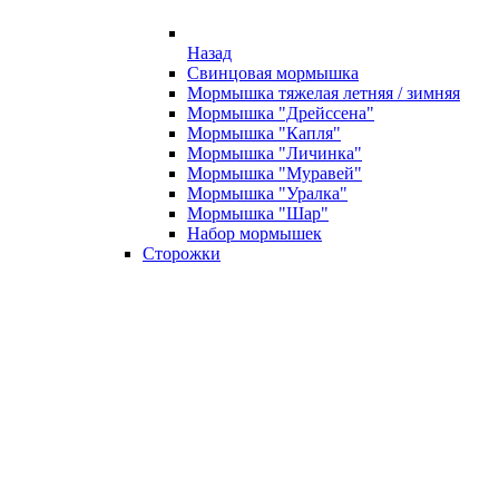
Назад
Свинцовая мормышка
Мормышка тяжелая летняя / зимняя
Мормышка "Дрейссена"
Мормышка "Капля"
Мормышка "Личинка"
Мормышка "Муравей"
Мормышка "Уралка"
Мормышка "Шар"
Набор мормышек
Сторожки