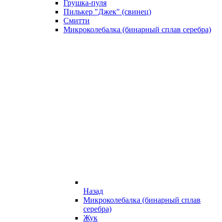
Грушка-пуля
Пилькер "Джек" (свинец)
Смитти
Микроколебалка (бинарный сплав серебра)
Назад
Микроколебалка (бинарный сплав
серебра)
Жук