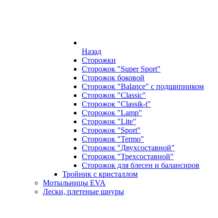
Назад
Сторожки
Сторожок "Super Sport"
Сторожок боковой
Сторожок "Balance" с подшипником
Сторожок "Classic"
Сторожок "Classik-t"
Сторожок "Lamp"
Сторожок "Lite"
Сторожок "Sport"
Сторожок "Termo"
Сторожок "Двухсоставной"
Сторожок "Трехсоставной"
Сторожок для блесен и балансиров
Тройник с кристаллом
Мотыльницы EVA
Лески, плетеные шнуры