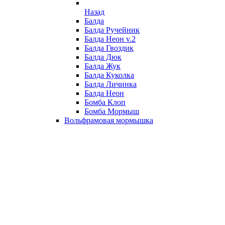
Назад
Балда
Балда Ручейник
Балда Неон v.2
Балда Гвоздик
Балда Дюк
Балда Жук
Балда Куколка
Балда Личинка
Балда Неон
Бомба Клоп
Бомба Мормыш
Вольфрамовая мормышка