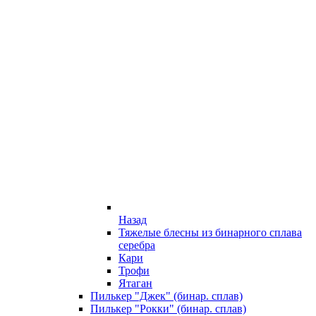
Назад
Тяжелые блесны из бинарного сплава
серебра
Кари
Трофи
Ятаган
Пилькер "Джек" (бинар. сплав)
Пилькер "Рокки" (бинар. сплав)