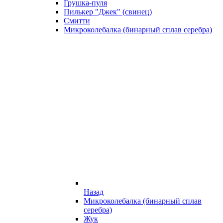
Грушка-пуля
Пилькер "Джек" (свинец)
Смитти
Микроколебалка (бинарный сплав серебра)
Назад
Микроколебалка (бинарный сплав
серебра)
Жук