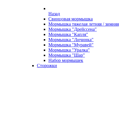
Назад
Свинцовая мормышка
Мормышка тяжелая летняя / зимняя
Мормышка "Дрейссена"
Мормышка "Капля"
Мормышка "Личинка"
Мормышка "Муравей"
Мормышка "Уралка"
Мормышка "Шар"
Набор мормышек
Сторожки