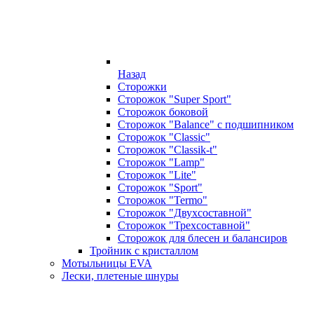
Назад
Сторожки
Сторожок "Super Sport"
Сторожок боковой
Сторожок "Balance" с подшипником
Сторожок "Classic"
Сторожок "Classik-t"
Сторожок "Lamp"
Сторожок "Lite"
Сторожок "Sport"
Сторожок "Termo"
Сторожок "Двухсоставной"
Сторожок "Трехсоставной"
Сторожок для блесен и балансиров
Тройник с кристаллом
Мотыльницы EVA
Лески, плетеные шнуры