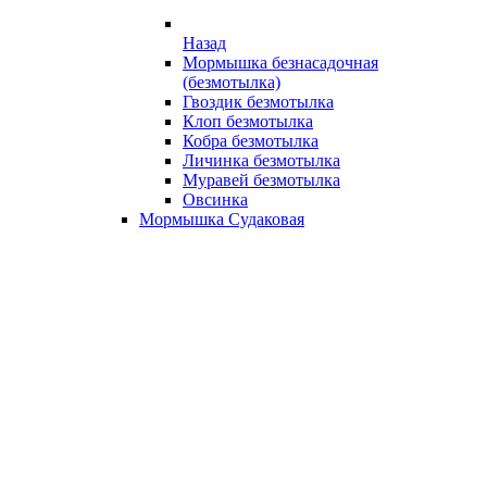
Назад
Мормышка безнасадочная
(безмотылка)
Гвоздик безмотылка
Клоп безмотылка
Кобра безмотылка
Личинка безмотылка
Муравей безмотылка
Овсинка
Мормышка Судаковая