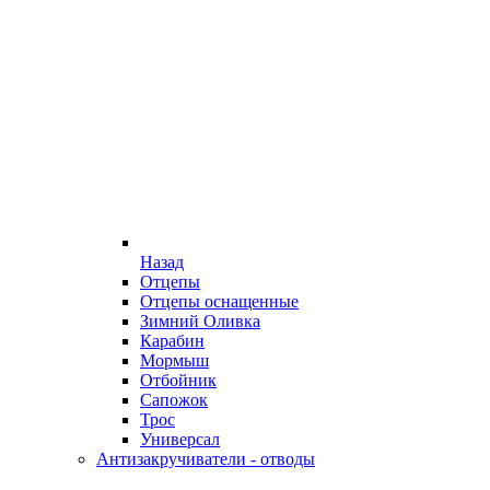
Назад
Отцепы
Отцепы оснащенные
Зимний Оливка
Карабин
Мормыш
Отбойник
Сапожок
Трос
Универсал
Антизакручиватели - отводы