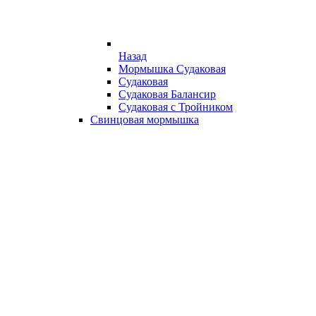
Назад
Мормышка Судаковая
Судаковая
Судаковая Балансир
Судаковая с Тройником
Свинцовая мормышка