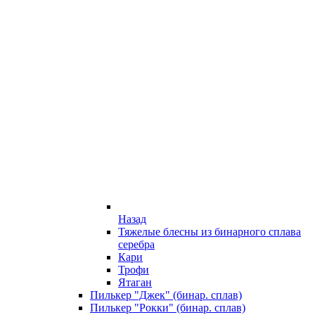
Назад
Тяжелые блесны из бинарного сплава
серебра
Кари
Трофи
Ятаган
Пилькер "Джек" (бинар. сплав)
Пилькер "Рокки" (бинар. сплав)