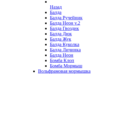
Назад
Балда
Балда Ручейник
Балда Неон v.2
Балда Гвоздик
Балда Дюк
Балда Жук
Балда Куколка
Балда Личинка
Балда Неон
Бомба Клоп
Бомба Мормыш
Вольфрамовая мормышка