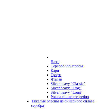
Назад
Серебро 999 пробы
Кари
Трофи
Ятаган
Silver heavy "Classic"
Silver heavy "Frog"
Silver heavy "Long"
Рокки свинец+серебро
Тяжелые блесны из бинарного сплава
серебра