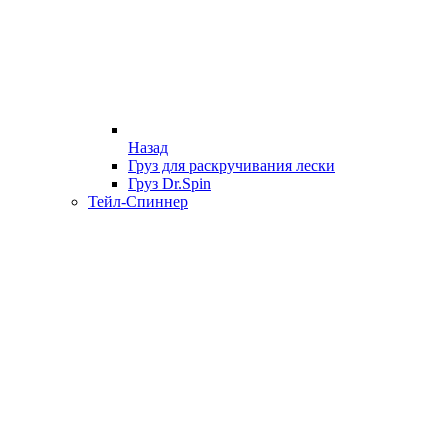
Назад
Груз для раскручивания лески
Груз Dr.Spin
Тейл-Спиннер