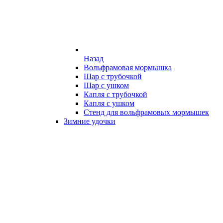
Назад
Вольфрамовая мормышка
Шар с трубочкой
Шар с ушком
Капля с трубочкой
Капля с ушком
Стенд для вольфрамовых мормышек
Зимние удочки