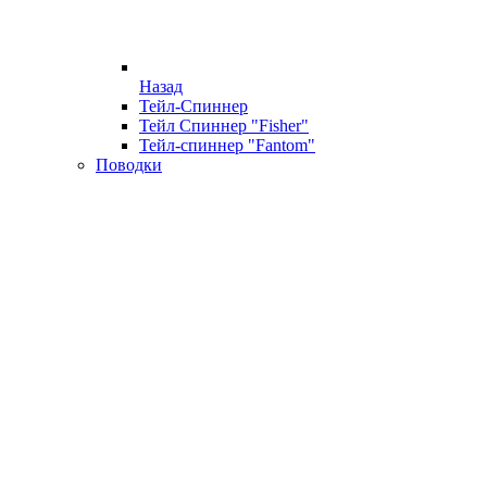
Назад
Тейл-Спиннер
Тейл Спиннер "Fisher"
Тейл-спиннер "Fantom"
Поводки