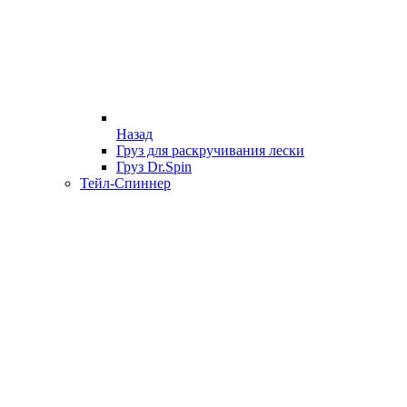
Назад
Груз для раскручивания лески
Груз Dr.Spin
Тейл-Спиннер