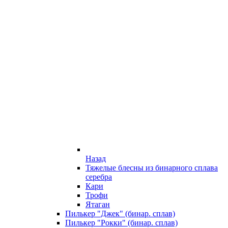
Назад
Тяжелые блесны из бинарного сплава
серебра
Кари
Трофи
Ятаган
Пилькер "Джек" (бинар. сплав)
Пилькер "Рокки" (бинар. сплав)