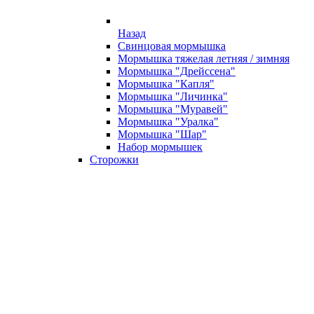
Назад
Свинцовая мормышка
Мормышка тяжелая летняя / зимняя
Мормышка "Дрейссена"
Мормышка "Капля"
Мормышка "Личинка"
Мормышка "Муравей"
Мормышка "Уралка"
Мормышка "Шар"
Набор мормышек
Сторожки