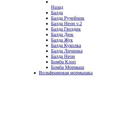
Назад
Балда
Балда Ручейник
Балда Неон v.2
Балда Гвоздик
Балда Дюк
Балда Жук
Балда Куколка
Балда Личинка
Балда Неон
Бомба Клоп
Бомба Мормыш
Вольфрамовая мормышка