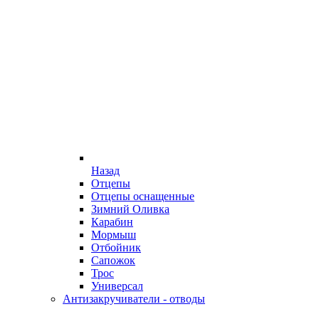
Назад
Отцепы
Отцепы оснащенные
Зимний Оливка
Карабин
Мормыш
Отбойник
Сапожок
Трос
Универсал
Антизакручиватели - отводы