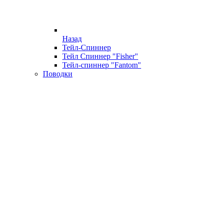
Назад
Тейл-Спиннер
Тейл Спиннер "Fisher"
Тейл-спиннер "Fantom"
Поводки