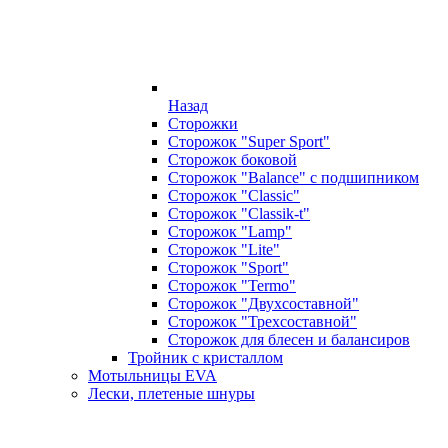
Назад
Сторожки
Сторожок "Super Sport"
Сторожок боковой
Сторожок "Balance" с подшипником
Сторожок "Classic"
Сторожок "Classik-t"
Сторожок "Lamp"
Сторожок "Lite"
Сторожок "Sport"
Сторожок "Termo"
Сторожок "Двухсоставной"
Сторожок "Трехсоставной"
Сторожок для блесен и балансиров
Тройник с кристаллом
Мотыльницы EVA
Лески, плетеные шнуры