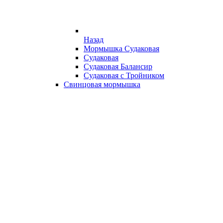
Назад
Мормышка Судаковая
Судаковая
Судаковая Балансир
Судаковая с Тройником
Свинцовая мормышка