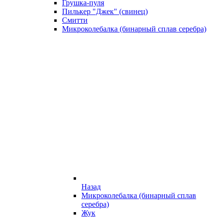
Грушка-пуля
Пилькер "Джек" (свинец)
Смитти
Микроколебалка (бинарный сплав серебра)
Назад
Микроколебалка (бинарный сплав
серебра)
Жук