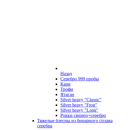
Назад
Серебро 999 пробы
Кари
Трофи
Ятаган
Silver heavy "Classic"
Silver heavy "Frog"
Silver heavy "Long"
Рокки свинец+серебро
Тяжелые блесны из бинарного сплава
серебра