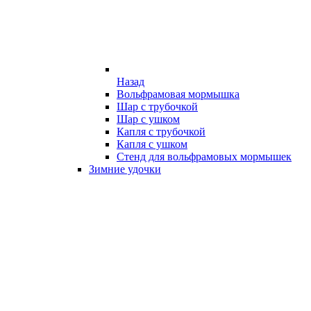
Назад
Вольфрамовая мормышка
Шар с трубочкой
Шар с ушком
Капля с трубочкой
Капля с ушком
Стенд для вольфрамовых мормышек
Зимние удочки