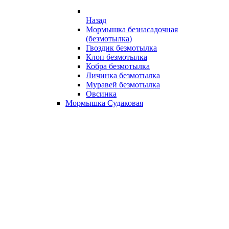
Назад
Мормышка безнасадочная
(безмотылка)
Гвоздик безмотылка
Клоп безмотылка
Кобра безмотылка
Личинка безмотылка
Муравей безмотылка
Овсинка
Мормышка Судаковая