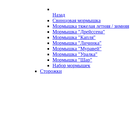
Назад
Свинцовая мормышка
Мормышка тяжелая летняя / зимняя
Мормышка "Дрейссена"
Мормышка "Капля"
Мормышка "Личинка"
Мормышка "Муравей"
Мормышка "Уралка"
Мормышка "Шар"
Набор мормышек
Сторожки