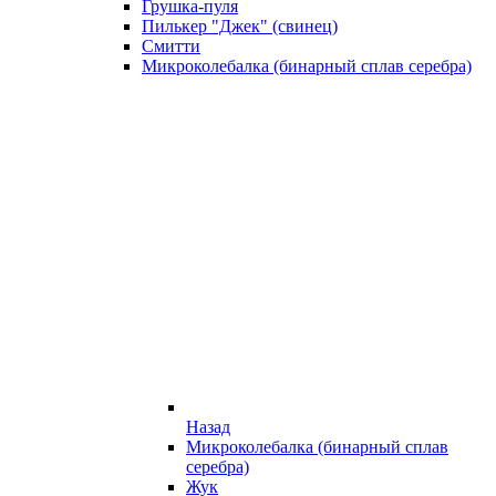
Грушка-пуля
Пилькер "Джек" (свинец)
Смитти
Микроколебалка (бинарный сплав серебра)
Назад
Микроколебалка (бинарный сплав
серебра)
Жук