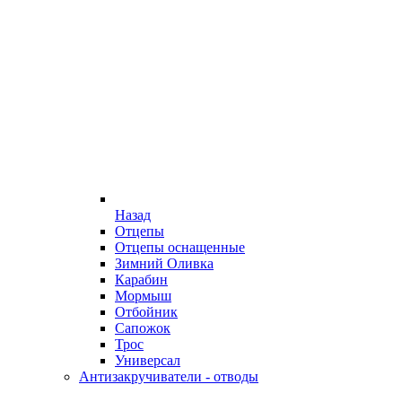
Назад
Отцепы
Отцепы оснащенные
Зимний Оливка
Карабин
Мормыш
Отбойник
Сапожок
Трос
Универсал
Антизакручиватели - отводы