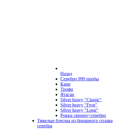
Назад
Серебро 999 пробы
Кари
Трофи
Ятаган
Silver heavy "Classic"
Silver heavy "Frog"
Silver heavy "Long"
Рокки свинец+серебро
Тяжелые блесны из бинарного сплава
серебра