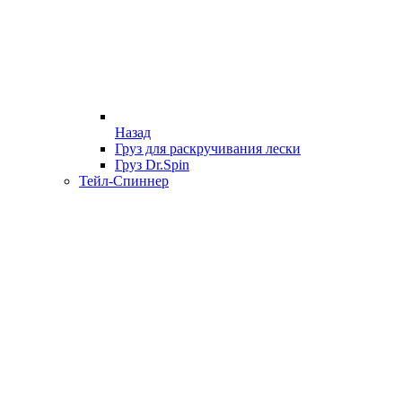
Назад
Груз для раскручивания лески
Груз Dr.Spin
Тейл-Спиннер