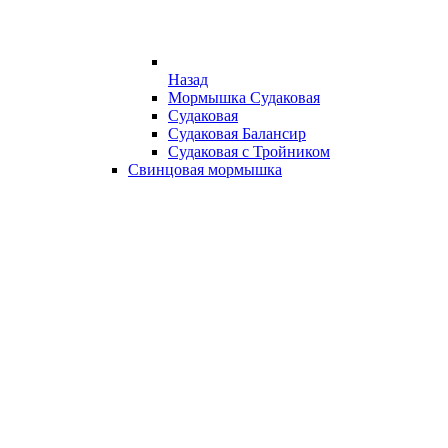
Назад
Мормышка Судаковая
Судаковая
Судаковая Балансир
Судаковая с Тройником
Свинцовая мормышка