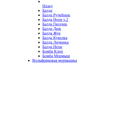
Назад
Балда
Балда Ручейник
Балда Неон v.2
Балда Гвоздик
Балда Дюк
Балда Жук
Балда Куколка
Балда Личинка
Балда Неон
Бомба Клоп
Бомба Мормыш
Вольфрамовая мормышка