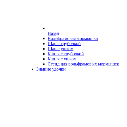
Назад
Вольфрамовая мормышка
Шар с трубочкой
Шар с ушком
Капля с трубочкой
Капля с ушком
Стенд для вольфрамовых мормышек
Зимние удочки