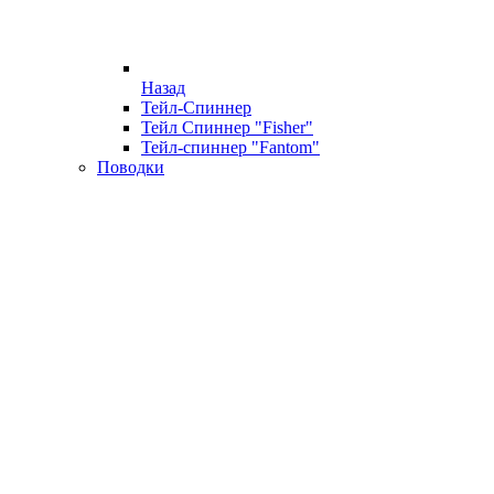
Назад
Тейл-Спиннер
Тейл Спиннер "Fisher"
Тейл-спиннер "Fantom"
Поводки