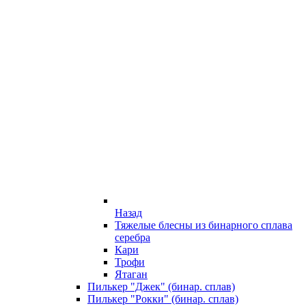
Назад
Тяжелые блесны из бинарного сплава
серебра
Кари
Трофи
Ятаган
Пилькер "Джек" (бинар. сплав)
Пилькер "Рокки" (бинар. сплав)