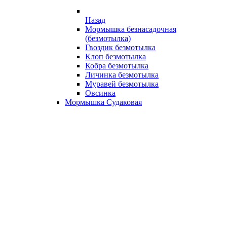
Назад
Мормышка безнасадочная
(безмотылка)
Гвоздик безмотылка
Клоп безмотылка
Кобра безмотылка
Личинка безмотылка
Муравей безмотылка
Овсинка
Мормышка Судаковая