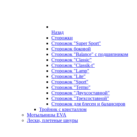
Назад
Сторожки
Сторожок "Super Sport"
Сторожок боковой
Сторожок "Balance" с подшипником
Сторожок "Classic"
Сторожок "Classik-t"
Сторожок "Lamp"
Сторожок "Lite"
Сторожок "Sport"
Сторожок "Termo"
Сторожок "Двухсоставной"
Сторожок "Трехсоставной"
Сторожок для блесен и балансиров
Тройник с кристаллом
Мотыльницы EVA
Лески, плетеные шнуры