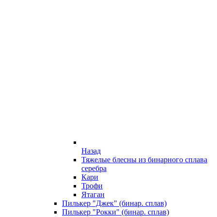
Назад
Тяжелые блесны из бинарного сплава
серебра
Кари
Трофи
Ятаган
Пилькер "Джек" (бинар. сплав)
Пилькер "Рокки" (бинар. сплав)