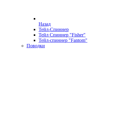
Назад
Тейл-Спиннер
Тейл Спиннер "Fisher"
Тейл-спиннер "Fantom"
Поводки