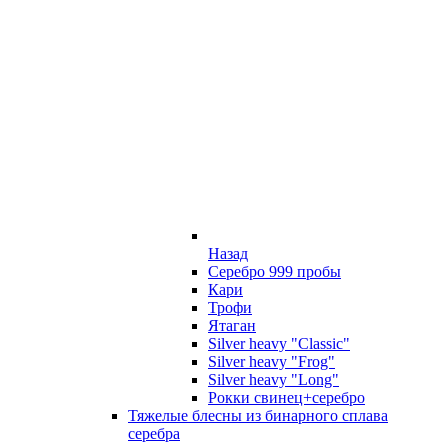
Назад
Серебро 999 пробы
Кари
Трофи
Ятаган
Silver heavy "Classic"
Silver heavy "Frog"
Silver heavy "Long"
Рокки свинец+серебро
Тяжелые блесны из бинарного сплава
серебра