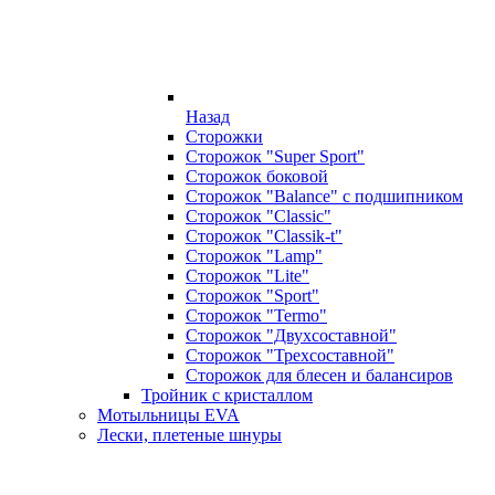
Назад
Сторожки
Сторожок "Super Sport"
Сторожок боковой
Сторожок "Balance" с подшипником
Сторожок "Classic"
Сторожок "Classik-t"
Сторожок "Lamp"
Сторожок "Lite"
Сторожок "Sport"
Сторожок "Termo"
Сторожок "Двухсоставной"
Сторожок "Трехсоставной"
Сторожок для блесен и балансиров
Тройник с кристаллом
Мотыльницы EVA
Лески, плетеные шнуры