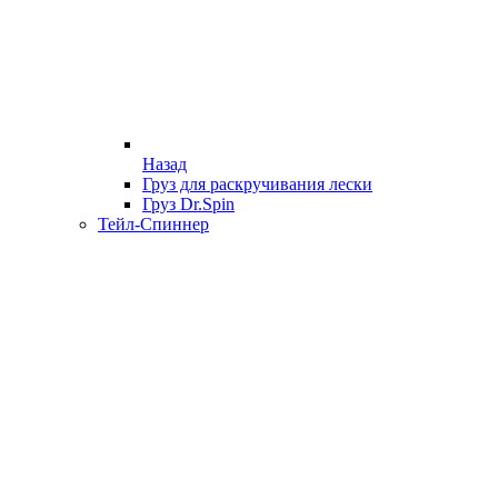
Назад
Груз для раскручивания лески
Груз Dr.Spin
Тейл-Спиннер