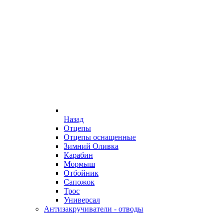
Назад
Отцепы
Отцепы оснащенные
Зимний Оливка
Карабин
Мормыш
Отбойник
Сапожок
Трос
Универсал
Антизакручиватели - отводы