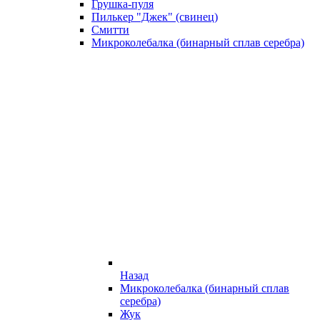
Грушка-пуля
Пилькер "Джек" (свинец)
Смитти
Микроколебалка (бинарный сплав серебра)
Назад
Микроколебалка (бинарный сплав
серебра)
Жук