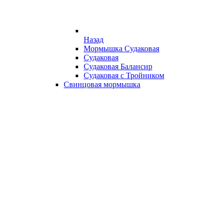
Назад
Мормышка Судаковая
Судаковая
Судаковая Балансир
Судаковая с Тройником
Свинцовая мормышка