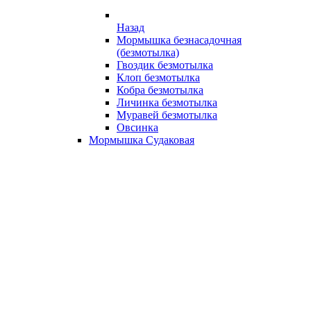
Назад
Мормышка безнасадочная
(безмотылка)
Гвоздик безмотылка
Клоп безмотылка
Кобра безмотылка
Личинка безмотылка
Муравей безмотылка
Овсинка
Мормышка Судаковая