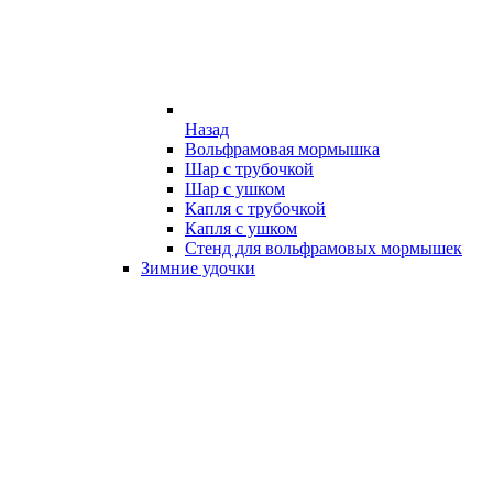
Назад
Вольфрамовая мормышка
Шар с трубочкой
Шар с ушком
Капля с трубочкой
Капля с ушком
Стенд для вольфрамовых мормышек
Зимние удочки