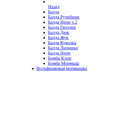
Назад
Балда
Балда Ручейник
Балда Неон v.2
Балда Гвоздик
Балда Дюк
Балда Жук
Балда Куколка
Балда Личинка
Балда Неон
Бомба Клоп
Бомба Мормыш
Вольфрамовая мормышка