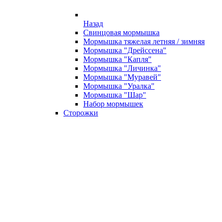
Назад
Свинцовая мормышка
Мормышка тяжелая летняя / зимняя
Мормышка "Дрейссена"
Мормышка "Капля"
Мормышка "Личинка"
Мормышка "Муравей"
Мормышка "Уралка"
Мормышка "Шар"
Набор мормышек
Сторожки