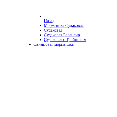
Назад
Мормышка Судаковая
Судаковая
Судаковая Балансир
Судаковая с Тройником
Свинцовая мормышка