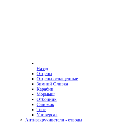
Назад
Отцепы
Отцепы оснащенные
Зимний Оливка
Карабин
Мормыш
Отбойник
Сапожок
Трос
Универсал
Антизакручиватели - отводы