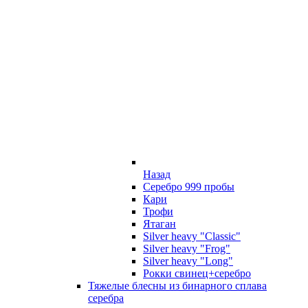
Назад
Серебро 999 пробы
Кари
Трофи
Ятаган
Silver heavy "Classic"
Silver heavy "Frog"
Silver heavy "Long"
Рокки свинец+серебро
Тяжелые блесны из бинарного сплава
серебра