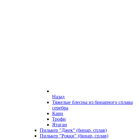
Назад
Тяжелые блесны из бинарного сплава
серебра
Кари
Трофи
Ятаган
Пилькер "Джек" (бинар. сплав)
Пилькер "Рокки" (бинар. сплав)