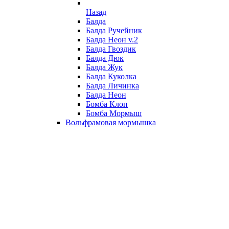
Назад
Балда
Балда Ручейник
Балда Неон v.2
Балда Гвоздик
Балда Дюк
Балда Жук
Балда Куколка
Балда Личинка
Балда Неон
Бомба Клоп
Бомба Мормыш
Вольфрамовая мормышка