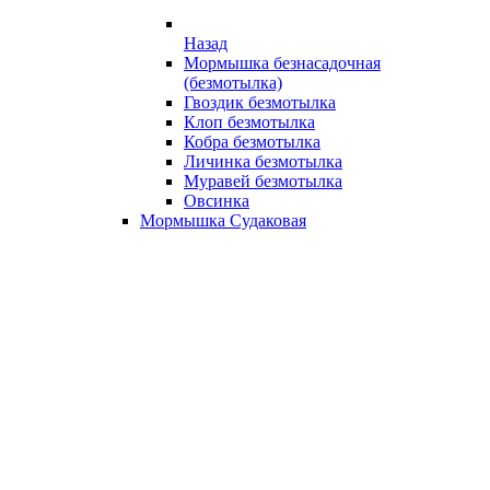
Назад
Мормышка безнасадочная
(безмотылка)
Гвоздик безмотылка
Клоп безмотылка
Кобра безмотылка
Личинка безмотылка
Муравей безмотылка
Овсинка
Мормышка Судаковая