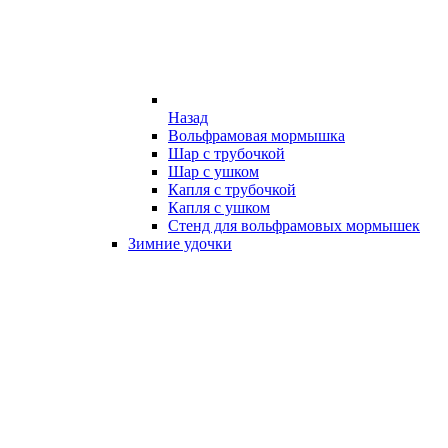
Назад
Вольфрамовая мормышка
Шар с трубочкой
Шар с ушком
Капля с трубочкой
Капля с ушком
Стенд для вольфрамовых мормышек
Зимние удочки