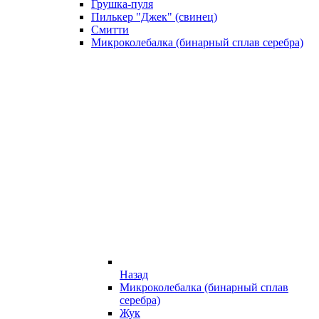
Грушка-пуля
Пилькер "Джек" (свинец)
Смитти
Микроколебалка (бинарный сплав серебра)
Назад
Микроколебалка (бинарный сплав
серебра)
Жук