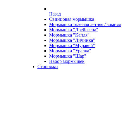
Назад
Свинцовая мормышка
Мормышка тяжелая летняя / зимняя
Мормышка "Дрейссена"
Мормышка "Капля"
Мормышка "Личинка"
Мормышка "Муравей"
Мормышка "Уралка"
Мормышка "Шар"
Набор мормышек
Сторожки