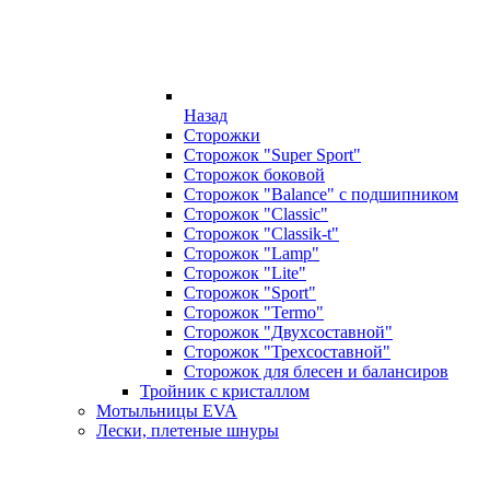
Назад
Сторожки
Сторожок "Super Sport"
Сторожок боковой
Сторожок "Balance" с подшипником
Сторожок "Classic"
Сторожок "Classik-t"
Сторожок "Lamp"
Сторожок "Lite"
Сторожок "Sport"
Сторожок "Termo"
Сторожок "Двухсоставной"
Сторожок "Трехсоставной"
Сторожок для блесен и балансиров
Тройник с кристаллом
Мотыльницы EVA
Лески, плетеные шнуры