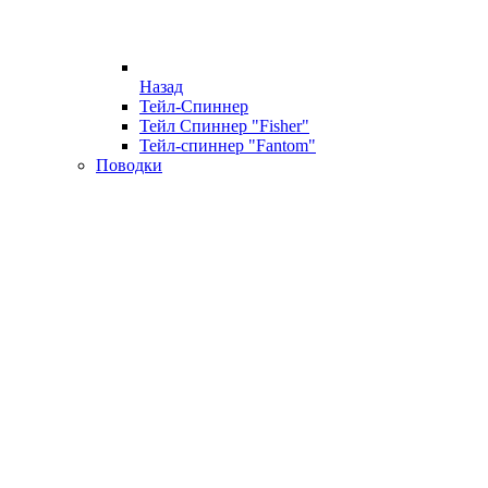
Назад
Тейл-Спиннер
Тейл Спиннер "Fisher"
Тейл-спиннер "Fantom"
Поводки