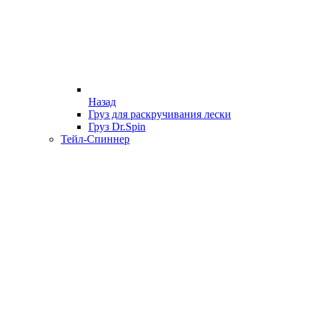
Назад
Груз для раскручивания лески
Груз Dr.Spin
Тейл-Спиннер