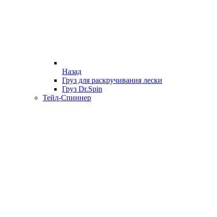
Назад
Груз для раскручивания лески
Груз Dr.Spin
Тейл-Спиннер