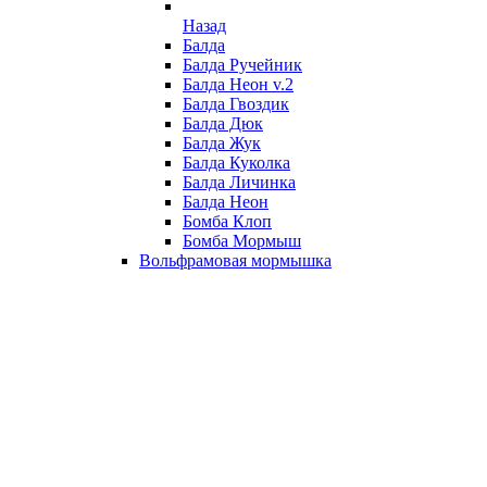
Назад
Балда
Балда Ручейник
Балда Неон v.2
Балда Гвоздик
Балда Дюк
Балда Жук
Балда Куколка
Балда Личинка
Балда Неон
Бомба Клоп
Бомба Мормыш
Вольфрамовая мормышка