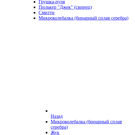
Грушка-пуля
Пилькер "Джек" (свинец)
Смитти
Микроколебалка (бинарный сплав серебра)
Назад
Микроколебалка (бинарный сплав
серебра)
Жук