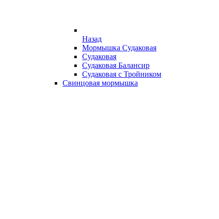
Назад
Мормышка Судаковая
Судаковая
Судаковая Балансир
Судаковая с Тройником
Свинцовая мормышка