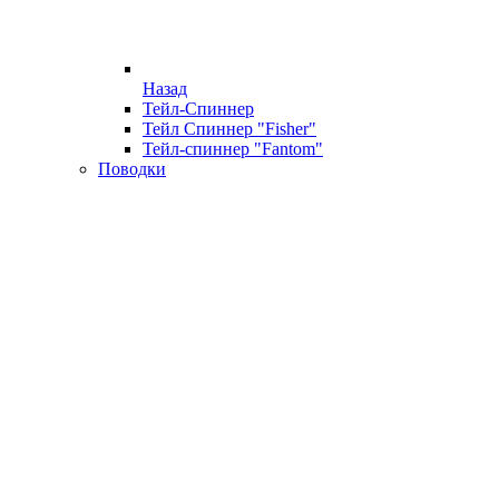
Назад
Тейл-Спиннер
Тейл Спиннер "Fisher"
Тейл-спиннер "Fantom"
Поводки