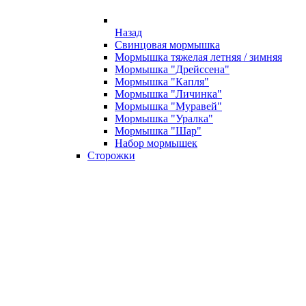
Назад
Свинцовая мормышка
Мормышка тяжелая летняя / зимняя
Мормышка "Дрейссена"
Мормышка "Капля"
Мормышка "Личинка"
Мормышка "Муравей"
Мормышка "Уралка"
Мормышка "Шар"
Набор мормышек
Сторожки