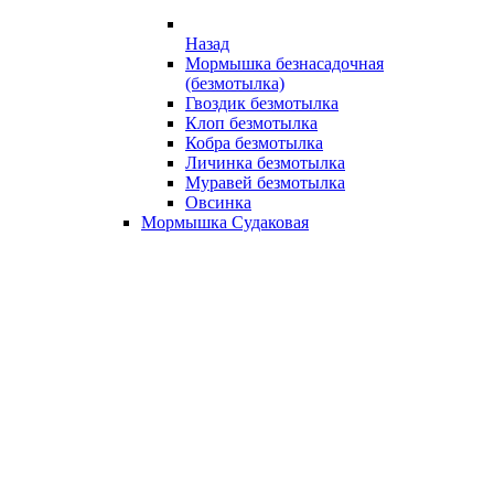
Назад
Мормышка безнасадочная
(безмотылка)
Гвоздик безмотылка
Клоп безмотылка
Кобра безмотылка
Личинка безмотылка
Муравей безмотылка
Овсинка
Мормышка Судаковая