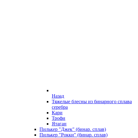
Назад
Тяжелые блесны из бинарного сплава
серебра
Кари
Трофи
Ятаган
Пилькер "Джек" (бинар. сплав)
Пилькер "Рокки" (бинар. сплав)