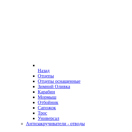
Назад
Отцепы
Отцепы оснащенные
Зимний Оливка
Карабин
Мормыш
Отбойник
Сапожок
Трос
Универсал
Антизакручиватели - отводы