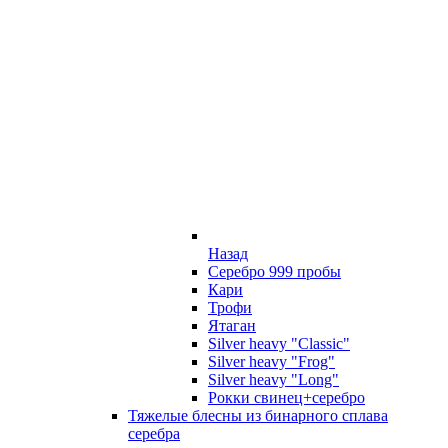
Назад
Серебро 999 пробы
Кари
Трофи
Ятаган
Silver heavy "Classic"
Silver heavy "Frog"
Silver heavy "Long"
Рокки свинец+серебро
Тяжелые блесны из бинарного сплава
серебра