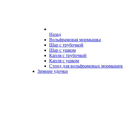
Назад
Вольфрамовая мормышка
Шар с трубочкой
Шар с ушком
Капля с трубочкой
Капля с ушком
Стенд для вольфрамовых мормышек
Зимние удочки