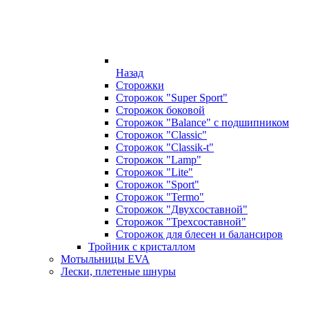
Назад
Сторожки
Сторожок "Super Sport"
Сторожок боковой
Сторожок "Balance" с подшипником
Сторожок "Classic"
Сторожок "Classik-t"
Сторожок "Lamp"
Сторожок "Lite"
Сторожок "Sport"
Сторожок "Termo"
Сторожок "Двухсоставной"
Сторожок "Трехсоставной"
Сторожок для блесен и балансиров
Тройник с кристаллом
Мотыльницы EVA
Лески, плетеные шнуры