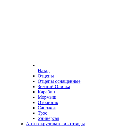
Назад
Отцепы
Отцепы оснащенные
Зимний Оливка
Карабин
Мормыш
Отбойник
Сапожок
Трос
Универсал
Антизакручиватели - отводы