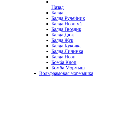
Назад
Балда
Балда Ручейник
Балда Неон v.2
Балда Гвоздик
Балда Дюк
Балда Жук
Балда Куколка
Балда Личинка
Балда Неон
Бомба Клоп
Бомба Мормыш
Вольфрамовая мормышка