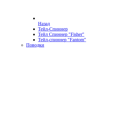
Назад
Тейл-Спиннер
Тейл Спиннер "Fisher"
Тейл-спиннер "Fantom"
Поводки