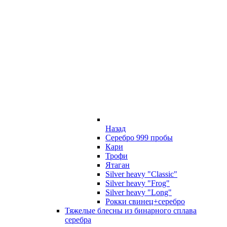
Назад
Серебро 999 пробы
Кари
Трофи
Ятаган
Silver heavy "Classic"
Silver heavy "Frog"
Silver heavy "Long"
Рокки свинец+серебро
Тяжелые блесны из бинарного сплава
серебра