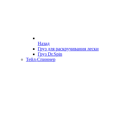
Назад
Груз для раскручивания лески
Груз Dr.Spin
Тейл-Спиннер