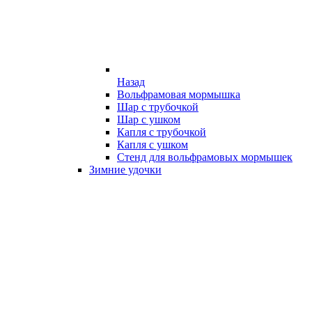
Назад
Вольфрамовая мормышка
Шар с трубочкой
Шар с ушком
Капля с трубочкой
Капля с ушком
Стенд для вольфрамовых мормышек
Зимние удочки