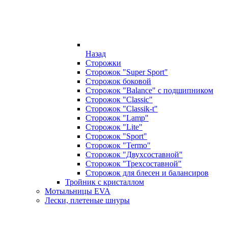
Назад
Сторожки
Сторожок "Super Sport"
Сторожок боковой
Сторожок "Balance" с подшипником
Сторожок "Classic"
Сторожок "Classik-t"
Сторожок "Lamp"
Сторожок "Lite"
Сторожок "Sport"
Сторожок "Termo"
Сторожок "Двухсоставной"
Сторожок "Трехсоставной"
Сторожок для блесен и балансиров
Тройник с кристаллом
Мотыльницы EVA
Лески, плетеные шнуры