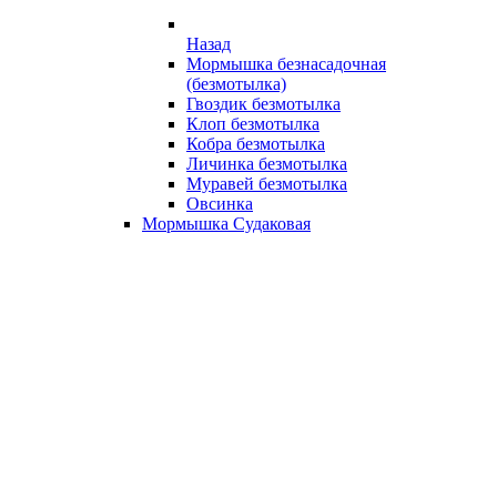
Назад
Мормышка безнасадочная
(безмотылка)
Гвоздик безмотылка
Клоп безмотылка
Кобра безмотылка
Личинка безмотылка
Муравей безмотылка
Овсинка
Мормышка Судаковая