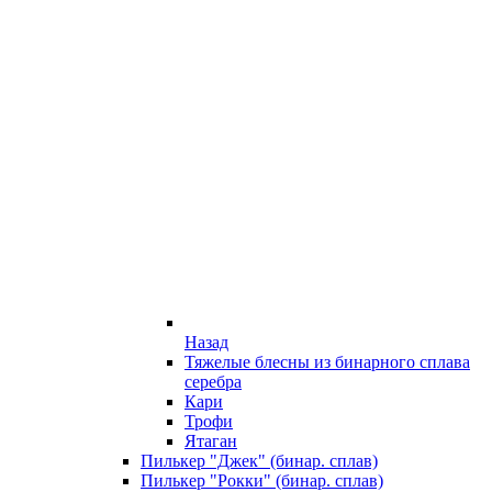
Назад
Тяжелые блесны из бинарного сплава
серебра
Кари
Трофи
Ятаган
Пилькер "Джек" (бинар. сплав)
Пилькер "Рокки" (бинар. сплав)