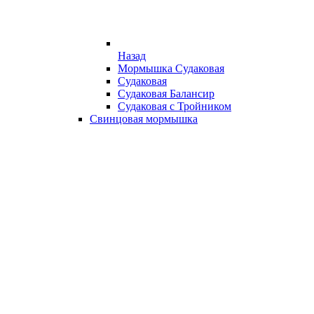
Назад
Мормышка Судаковая
Судаковая
Судаковая Балансир
Судаковая с Тройником
Свинцовая мормышка