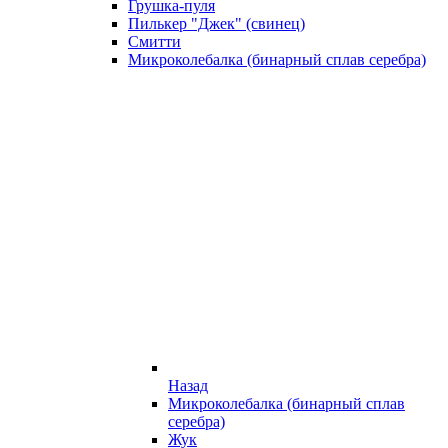
Грушка-пуля
Пилькер "Джек" (свинец)
Смитти
Микроколебалка (бинарный сплав серебра)
Назад
Микроколебалка (бинарный сплав
серебра)
Жук