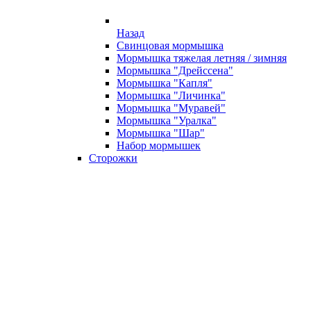
Назад
Свинцовая мормышка
Мормышка тяжелая летняя / зимняя
Мормышка "Дрейссена"
Мормышка "Капля"
Мормышка "Личинка"
Мормышка "Муравей"
Мормышка "Уралка"
Мормышка "Шар"
Набор мормышек
Сторожки