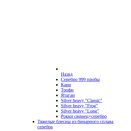
Назад
Серебро 999 пробы
Кари
Трофи
Ятаган
Silver heavy "Classic"
Silver heavy "Frog"
Silver heavy "Long"
Рокки свинец+серебро
Тяжелые блесны из бинарного сплава
серебра