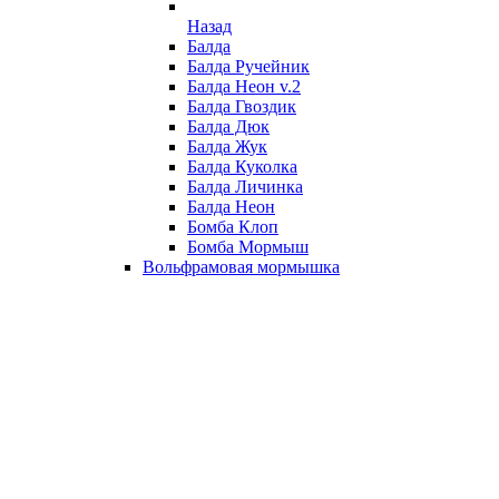
Назад
Балда
Балда Ручейник
Балда Неон v.2
Балда Гвоздик
Балда Дюк
Балда Жук
Балда Куколка
Балда Личинка
Балда Неон
Бомба Клоп
Бомба Мормыш
Вольфрамовая мормышка