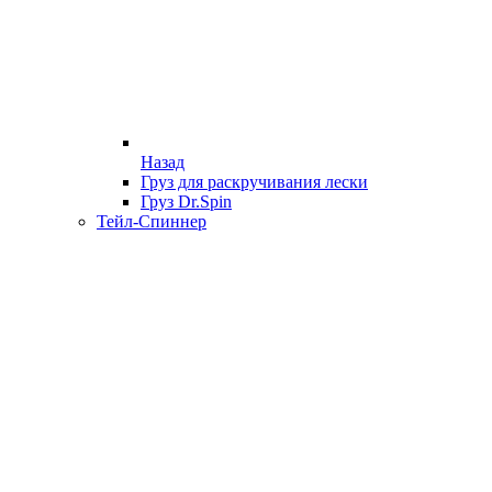
Назад
Груз для раскручивания лески
Груз Dr.Spin
Тейл-Спиннер