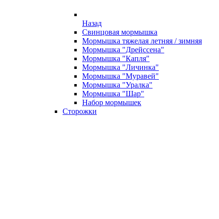
Назад
Свинцовая мормышка
Мормышка тяжелая летняя / зимняя
Мормышка "Дрейссена"
Мормышка "Капля"
Мормышка "Личинка"
Мормышка "Муравей"
Мормышка "Уралка"
Мормышка "Шар"
Набор мормышек
Сторожки