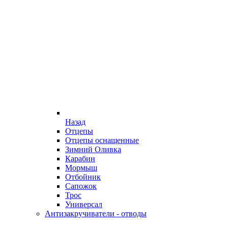
Назад
Отцепы
Отцепы оснащенные
Зимний Оливка
Карабин
Мормыш
Отбойник
Сапожок
Трос
Универсал
Антизакручиватели - отводы