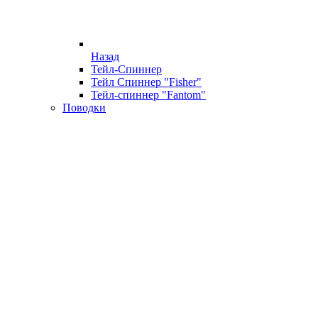
Назад
Тейл-Спиннер
Тейл Спиннер "Fisher"
Тейл-спиннер "Fantom"
Поводки