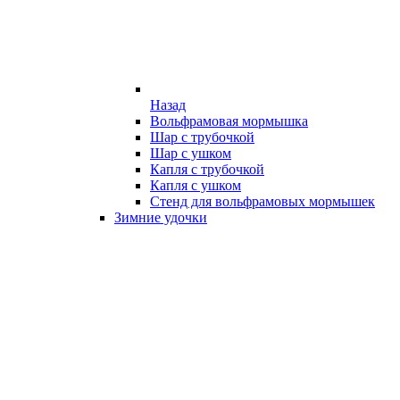
Назад
Вольфрамовая мормышка
Шар с трубочкой
Шар с ушком
Капля с трубочкой
Капля с ушком
Стенд для вольфрамовых мормышек
Зимние удочки