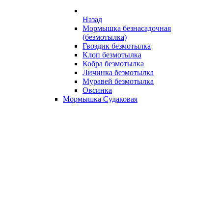
Назад
Мормышка безнасадочная
(безмотылка)
Гвоздик безмотылка
Клоп безмотылка
Кобра безмотылка
Личинка безмотылка
Муравей безмотылка
Овсинка
Мормышка Судаковая