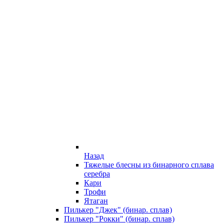
Назад
Тяжелые блесны из бинарного сплава
серебра
Кари
Трофи
Ятаган
Пилькер "Джек" (бинар. сплав)
Пилькер "Рокки" (бинар. сплав)