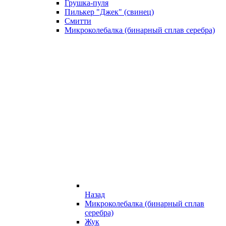
Грушка-пуля
Пилькер "Джек" (свинец)
Смитти
Микроколебалка (бинарный сплав серебра)
Назад
Микроколебалка (бинарный сплав
серебра)
Жук