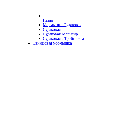
Назад
Мормышка Судаковая
Судаковая
Судаковая Балансир
Судаковая с Тройником
Свинцовая мормышка