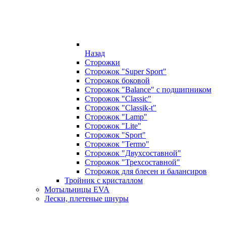
Назад
Сторожки
Сторожок "Super Sport"
Сторожок боковой
Сторожок "Balance" с подшипником
Сторожок "Classic"
Сторожок "Classik-t"
Сторожок "Lamp"
Сторожок "Lite"
Сторожок "Sport"
Сторожок "Termo"
Сторожок "Двухсоставной"
Сторожок "Трехсоставной"
Сторожок для блесен и балансиров
Тройник с кристаллом
Мотыльницы EVA
Лески, плетеные шнуры