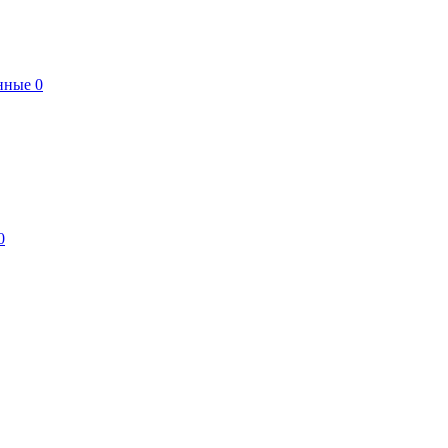
нные
0
0