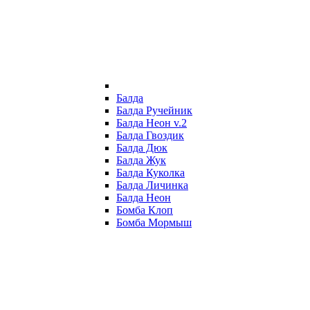
Балда
Балда Ручейник
Балда Неон v.2
Балда Гвоздик
Балда Дюк
Балда Жук
Балда Куколка
Балда Личинка
Балда Неон
Бомба Клоп
Бомба Мормыш